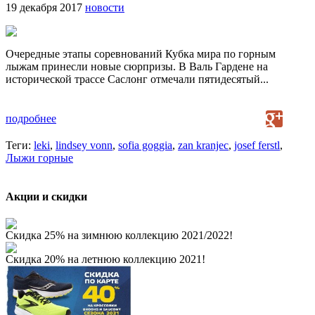
19 декабря 2017
новости
Очередные этапы соревнований Кубка мира по горным
лыжам принесли новые сюрпризы. В Валь Гардене на
исторической трассе Саслонг отмечали пятидесятый...
подробнее
Теги:
leki
,
lindsey vonn
,
sofia goggia
,
zan kranjec
,
josef ferstl
,
Лыжи горные
Акции и скидки
Скидка 25% на зимнюю коллекцию 2021/2022!
Скидка 20% на летнюю коллекцию 2021!