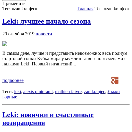
Применить
Тег: «zan kranjec»
Главная
Тег: «zan kranjec»
Leki: лучшее начало сезона
29 октября 2019
новости
В самом деле, лучше и представить невозможно: весь подиум
стартовой гонки Кубка мира у мужчин занят спортсменами с
палками Leki! Первый гигантский...
подробнее
Теги:
leki
,
alexis pinturault
,
mathieu faivre
,
zan kranjec
,
Лыжи
горные
Leki: новички и счастливые
возвращения