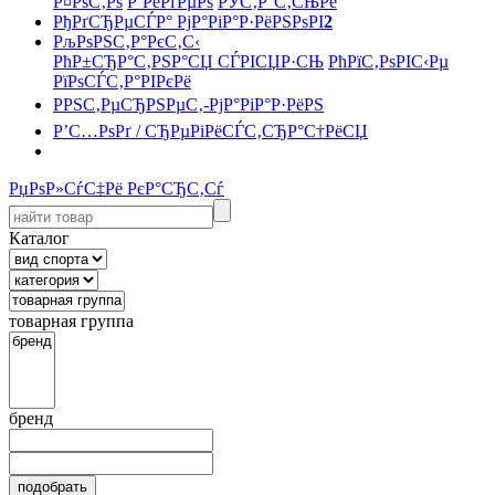
Р¤РѕС‚Рѕ
Р’РёРґРµРѕ
РЎС‚Р°С‚СЊРё
РђРґСЂРµСЃР° РјР°РіР°Р·РёРЅРѕРІ
2
РљРѕРЅС‚Р°РєС‚С‹
РћР±СЂР°С‚РЅР°СЏ СЃРІСЏР·СЊ
РћРїС‚РѕРІС‹Рµ
РїРѕСЃС‚Р°РІРєРё
РРЅС‚РµСЂРЅРµС‚-РјР°РіР°Р·РёРЅ
Р’С…РѕРґ / СЂРµРіРёСЃС‚СЂР°С†РёСЏ
РџРѕР»СѓС‡Рё РєР°СЂС‚Сѓ
Каталог
товарная группа
бренд