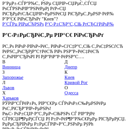
Р’РµР±-СЃР°Р№С‚ РЅРµ СЏРІР»СЏРµС‚СЃСЏ
РѕСЃРЅРѕРІР°РЅРёРµРј РґР»СЏ
РїСЂРµРґСЉСЏРІР»РµРЅРёСЏ РїСЂРµС‚РµРЅР·РёР№
Р’Р°С€ РіРѕСЂРѕРґ "Киев"?
Р’СЃРµ РІРµСЂРЅРѕ
Р’С‹Р±СЂР°С‚СЊ РґСЂСѓРіРѕР№
Р’С‹Р±РµСЂРёС‚Рµ РІР°С€ РіРѕСЂРѕРґ
Р­С‚Рѕ РїРѕР·РІРѕР»РёС‚ РїРѕР»СѓС‡Р°С‚СЊ С‚РѕС‡РЅСѓСЋ
РёРЅС„РѕСЂРјР°С†РёСЋ РїРѕ РЅР°Р»РёС‡РёСЋ
С‚РѕРІР°СЂРѕРІ РІ РјР°РіР°Р·РёРЅР°С….
В
Д
Винница
Днепр
З
К
Запорожье
Киев
Л
Кривой Рог
Львов
О
Х
Одесса
Харьков
РЎРїР°СЃРёР±Рѕ, РІР°С€Рµ СЃРѕРѕР±С‰РµРЅРёРµ
РѕС‚РїСЂР°РІР»РµРЅРѕ!
РњС‹ РѕР±СЏР·Р°С‚РµР»СЊРЅРѕ СЃ РІР°РјРё
СЃРІСЏР¶РµРјСЃСЏ РІ Р±Р»РёР¶Р°Р№С€РµРµ РІСЂРµРјСЏ.
РџРµСЂРІРѕРµ Р±РµСЃРїР»Р°С‚РЅРѕРµ РўРћ