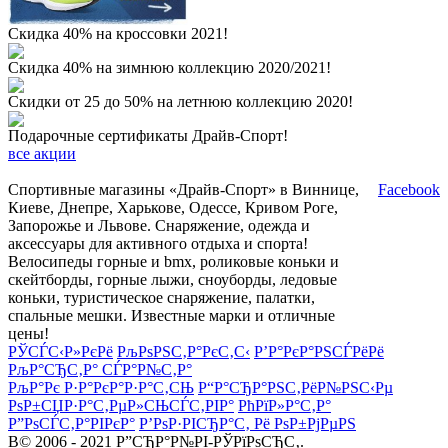
Скидка 40% на кроссовки 2021!
Скидка 40% на зимнюю коллекцию 2020/2021!
Скидки от 25 до 50% на летнюю коллекцию 2020!
Подарочные сертификаты Драйв-Спорт!
все акции
Спортивные магазины «Драйв-Спорт» в Виннице,
Facebook
Киеве, Днепре, Харькове, Одессе, Кривом Роге,
Запорожье и Львове. Снаряжение, одежда и
аксессуары для активного отдыха и спорта!
Велосипеды горные и bmx, роликовые коньки и
скейтборды, горные лыжи, сноуборды, ледовые
коньки, туристическое снаряжение, палатки,
спальные мешки. Известные марки и отличные
цены!
РЎСЃС‹Р»РєРё
РљРѕРЅС‚Р°РєС‚С‹
Р’Р°РєР°РЅСЃРёРё
РљР°СЂС‚Р° СЃР°Р№С‚Р°
РљР°Рє Р·Р°РєР°Р·Р°С‚СЊ
Р“Р°СЂР°РЅС‚РёР№РЅС‹Рµ
РѕР±СЏР·Р°С‚РµР»СЊСЃС‚РІР°
РћРїР»Р°С‚Р°
Р”РѕСЃС‚Р°РІРєР°
Р’РѕР·РІСЂР°С‚ Рё РѕР±РјРµРЅ
В© 2006 - 2021 Р”СЂР°Р№РІ-РЎРїРѕСЂС‚.