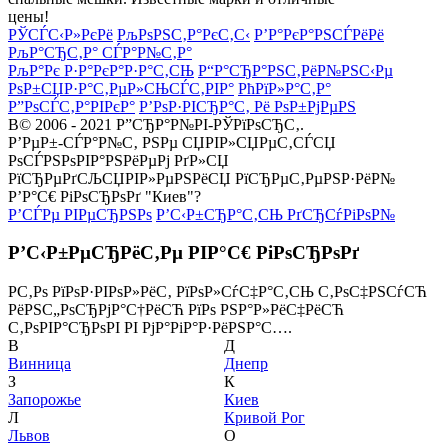
цены!
РЎСЃС‹Р»РєРё
РљРѕРЅС‚Р°РєС‚С‹
Р’Р°РєР°РЅСЃРёРё
РљР°СЂС‚Р° СЃР°Р№С‚Р°
РљР°Рє Р·Р°РєР°Р·Р°С‚СЊ
Р“Р°СЂР°РЅС‚РёР№РЅС‹Рµ
РѕР±СЏР·Р°С‚РµР»СЊСЃС‚РІР°
РћРїР»Р°С‚Р°
Р”РѕСЃС‚Р°РІРєР°
Р’РѕР·РІСЂР°С‚ Рё РѕР±РјРµРЅ
В© 2006 - 2021 Р”СЂР°Р№РІ-РЎРїРѕСЂС‚.
Р’РµР±-СЃР°Р№С‚ РЅРµ СЏРІР»СЏРµС‚СЃСЏ
РѕСЃРЅРѕРІР°РЅРёРµРј РґР»СЏ
РїСЂРµРґСЉСЏРІР»РµРЅРёСЏ РїСЂРµС‚РµРЅР·РёР№
Р’Р°С€ РіРѕСЂРѕРґ "Киев"?
Р’СЃРµ РІРµСЂРЅРѕ
Р’С‹Р±СЂР°С‚СЊ РґСЂСѓРіРѕР№
Р’С‹Р±РµСЂРёС‚Рµ РІР°С€ РіРѕСЂРѕРґ
Р­С‚Рѕ РїРѕР·РІРѕР»РёС‚ РїРѕР»СѓС‡Р°С‚СЊ С‚РѕС‡РЅСѓСЋ
РёРЅС„РѕСЂРјР°С†РёСЋ РїРѕ РЅР°Р»РёС‡РёСЋ
С‚РѕРІР°СЂРѕРІ РІ РјР°РіР°Р·РёРЅР°С….
В
Д
Винница
Днепр
З
К
Запорожье
Киев
Л
Кривой Рог
Львов
О