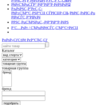
Р¤РѕС‚Рѕ
Р’РёРґРµРѕ
РЎС‚Р°С‚СЊРё
РђРґСЂРµСЃР° РјР°РіР°Р·РёРЅРѕРІ
2
РљРѕРЅС‚Р°РєС‚С‹
РћР±СЂР°С‚РЅР°СЏ СЃРІСЏР·СЊ
РћРїС‚РѕРІС‹Рµ
РїРѕСЃС‚Р°РІРєРё
РРЅС‚РµСЂРЅРµС‚-РјР°РіР°Р·РёРЅ
Р’С…РѕРґ / СЂРµРіРёСЃС‚СЂР°С†РёСЏ
РџРѕР»СѓС‡Рё РєР°СЂС‚Сѓ
Каталог
товарная группа
бренд