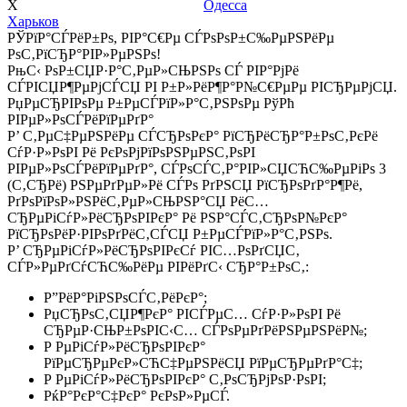
Х
Одесса
Харьков
РЎРїР°СЃРёР±Рѕ, РІР°С€Рµ СЃРѕРѕР±С‰РµРЅРёРµ
РѕС‚РїСЂР°РІР»РµРЅРѕ!
РњС‹ РѕР±СЏР·Р°С‚РµР»СЊРЅРѕ СЃ РІР°РјРё
СЃРІСЏР¶РµРјСЃСЏ РІ Р±Р»РёР¶Р°Р№С€РµРµ РІСЂРµРјСЏ.
РџРµСЂРІРѕРµ Р±РµСЃРїР»Р°С‚РЅРѕРµ РўРћ
РІРµР»РѕСЃРёРїРµРґР°
Р’ С‚РµС‡РµРЅРёРµ СЃСЂРѕРєР° РїСЂРёСЂР°Р±РѕС‚РєРё
СѓР·Р»РѕРІ Рё РєРѕРјРїРѕРЅРµРЅС‚РѕРІ
РІРµР»РѕСЃРёРїРµРґР°, СЃРѕСЃС‚Р°РІР»СЏСЋС‰РµРіРѕ 3
(С‚СЂРё) РЅРµРґРµР»Рё СЃРѕ РґРЅСЏ РїСЂРѕРґР°Р¶Рё,
РґРѕРїРѕР»РЅРёС‚РµР»СЊРЅР°СЏ РёС…
СЂРµРіСѓР»РёСЂРѕРІРєР° Рё РЅР°СЃС‚СЂРѕР№РєР°
РїСЂРѕРёР·РІРѕРґРёС‚СЃСЏ Р±РµСЃРїР»Р°С‚РЅРѕ.
Р’ СЂРµРіСѓР»РёСЂРѕРІРєСѓ РІС…РѕРґСЏС‚
СЃР»РµРґСѓСЋС‰РёРµ РІРёРґС‹ СЂР°Р±РѕС‚:
Р”РёР°РіРЅРѕСЃС‚РёРєР°;
РџСЂРѕС‚СЏР¶РєР° РІСЃРµС… СѓР·Р»РѕРІ Рё
СЂРµР·СЊР±РѕРІС‹С… СЃРѕРµРґРёРЅРµРЅРёР№;
Р РµРіСѓР»РёСЂРѕРІРєР°
РїРµСЂРµРєР»СЋС‡РµРЅРёСЏ РїРµСЂРµРґР°С‡;
Р РµРіСѓР»РёСЂРѕРІРєР° С‚РѕСЂРјРѕР·РѕРІ;
РќР°РєР°С‡РєР° РєРѕР»РµСЃ.