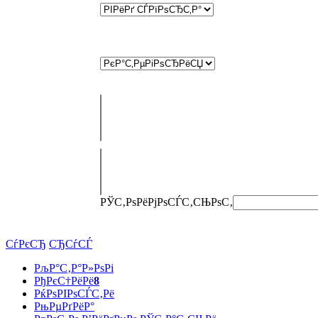
РЎС‚РѕРёРјРѕСЃС‚СЊ
РѕС‚
СѓРєСЂ
СЂСѓСЃ
РљР°С‚Р°Р»РѕРі
РђРєС†РёРё
8
РќРѕРІРѕСЃС‚Рё
РњРµРґРёР°