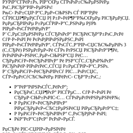
РЎРїР°СЃРёР±Рѕ, РІР°С€Рµ СЃРѕРѕР±С‰РµРЅРёРµ
РѕС‚РїСЂР°РІР»РµРЅРѕ!
РњС‹ РѕР±СЏР·Р°С‚РµР»СЊРЅРѕ СЃ РІР°РјРё
СЃРІСЏР¶РµРјСЃСЏ РІ Р±Р»РёР¶Р°Р№С€РµРµ РІСЂРµРјСЏ.
РџРµСЂРІРѕРµ Р±РµСЃРїР»Р°С‚РЅРѕРµ РўРћ
РІРµР»РѕСЃРёРїРµРґР°
Р’ С‚РµС‡РµРЅРёРµ СЃСЂРѕРєР° РїСЂРёСЂР°Р±РѕС‚РєРё
СѓР·Р»РѕРІ Рё РєРѕРјРїРѕРЅРµРЅС‚РѕРІ
РІРµР»РѕСЃРёРїРµРґР°, СЃРѕСЃС‚Р°РІР»СЏСЋС‰РµРіРѕ 3
(С‚СЂРё) РЅРµРґРµР»Рё СЃРѕ РґРЅСЏ РїСЂРѕРґР°Р¶Рё,
РґРѕРїРѕР»РЅРёС‚РµР»СЊРЅР°СЏ РёС…
СЂРµРіСѓР»РёСЂРѕРІРєР° Рё РЅР°СЃС‚СЂРѕР№РєР°
РїСЂРѕРёР·РІРѕРґРёС‚СЃСЏ Р±РµСЃРїР»Р°С‚РЅРѕ.
Р’ СЂРµРіСѓР»РёСЂРѕРІРєСѓ РІС…РѕРґСЏС‚
СЃР»РµРґСѓСЋС‰РёРµ РІРёРґС‹ СЂР°Р±РѕС‚:
Р”РёР°РіРЅРѕСЃС‚РёРєР°;
РџСЂРѕС‚СЏР¶РєР° РІСЃРµС… СѓР·Р»РѕРІ Рё
СЂРµР·СЊР±РѕРІС‹С… СЃРѕРµРґРёРЅРµРЅРёР№;
Р РµРіСѓР»РёСЂРѕРІРєР°
РїРµСЂРµРєР»СЋС‡РµРЅРёСЏ РїРµСЂРµРґР°С‡;
Р РµРіСѓР»РёСЂРѕРІРєР° С‚РѕСЂРјРѕР·РѕРІ;
РќР°РєР°С‡РєР° РєРѕР»РµСЃ.
РџСЂРё РІС‹СЏРІР»РµРЅРёРё