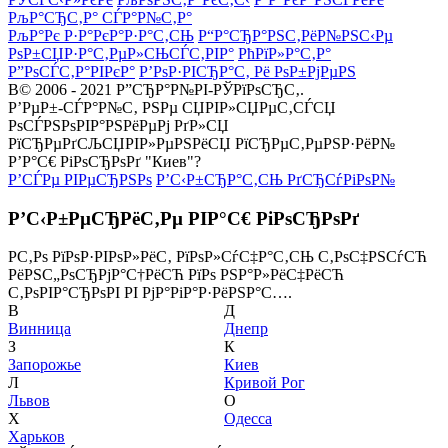
РљР°СЂС‚Р° СЃР°Р№С‚Р°
РљР°Рє Р·Р°РєР°Р·Р°С‚СЊ
Р“Р°СЂР°РЅС‚РёР№РЅС‹Рµ
РѕР±СЏР·Р°С‚РµР»СЊСЃС‚РІР°
РћРїР»Р°С‚Р°
Р”РѕСЃС‚Р°РІРєР°
Р’РѕР·РІСЂР°С‚ Рё РѕР±РјРµРЅ
В© 2006 - 2021 Р”СЂР°Р№РІ-РЎРїРѕСЂС‚.
Р’РµР±-СЃР°Р№С‚ РЅРµ СЏРІР»СЏРµС‚СЃСЏ
РѕСЃРЅРѕРІР°РЅРёРµРј РґР»СЏ
РїСЂРµРґСЉСЏРІР»РµРЅРёСЏ РїСЂРµС‚РµРЅР·РёР№
Р’Р°С€ РіРѕСЂРѕРґ "Киев"?
Р’СЃРµ РІРµСЂРЅРѕ
Р’С‹Р±СЂР°С‚СЊ РґСЂСѓРіРѕР№
Р’С‹Р±РµСЂРёС‚Рµ РІР°С€ РіРѕСЂРѕРґ
Р­С‚Рѕ РїРѕР·РІРѕР»РёС‚ РїРѕР»СѓС‡Р°С‚СЊ С‚РѕС‡РЅСѓСЋ
РёРЅС„РѕСЂРјР°С†РёСЋ РїРѕ РЅР°Р»РёС‡РёСЋ
С‚РѕРІР°СЂРѕРІ РІ РјР°РіР°Р·РёРЅР°С….
В
Д
Винница
Днепр
З
К
Запорожье
Киев
Л
Кривой Рог
Львов
О
Х
Одесса
Харьков