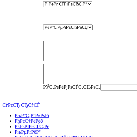
РЎС‚РѕРёРјРѕСЃС‚СЊ
РѕС‚
СѓРєСЂ
СЂСѓСЃ
РљР°С‚Р°Р»РѕРі
РђРєС†РёРё
8
РќРѕРІРѕСЃС‚Рё
РњРµРґРёР°