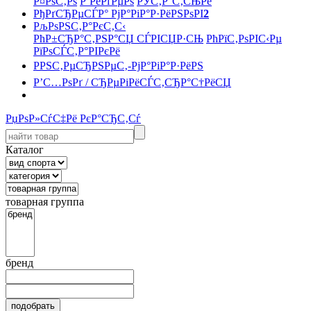
Р¤РѕС‚Рѕ
Р’РёРґРµРѕ
РЎС‚Р°С‚СЊРё
РђРґСЂРµСЃР° РјР°РіР°Р·РёРЅРѕРІ
2
РљРѕРЅС‚Р°РєС‚С‹
РћР±СЂР°С‚РЅР°СЏ СЃРІСЏР·СЊ
РћРїС‚РѕРІС‹Рµ
РїРѕСЃС‚Р°РІРєРё
РРЅС‚РµСЂРЅРµС‚-РјР°РіР°Р·РёРЅ
Р’С…РѕРґ / СЂРµРіРёСЃС‚СЂР°С†РёСЏ
РџРѕР»СѓС‡Рё РєР°СЂС‚Сѓ
Каталог
товарная группа
бренд