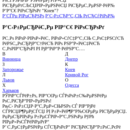
РѕСЃРЅРѕРІР°РЅРёРµРј РґР»СЏ
РїСЂРµРґСЉСЏРІР»РµРЅРёСЏ РїСЂРµС‚РµРЅР·РёР№
Р’Р°С€ РіРѕСЂРѕРґ "Киев"?
Р’СЃРµ РІРµСЂРЅРѕ
Р’С‹Р±СЂР°С‚СЊ РґСЂСѓРіРѕР№
Р’С‹Р±РµСЂРёС‚Рµ РІР°С€ РіРѕСЂРѕРґ
Р­С‚Рѕ РїРѕР·РІРѕР»РёС‚ РїРѕР»СѓС‡Р°С‚СЊ С‚РѕС‡РЅСѓСЋ
РёРЅС„РѕСЂРјР°С†РёСЋ РїРѕ РЅР°Р»РёС‡РёСЋ
С‚РѕРІР°СЂРѕРІ РІ РјР°РіР°Р·РёРЅР°С….
В
Д
Винница
Днепр
З
К
Запорожье
Киев
Л
Кривой Рог
Львов
О
Х
Одесса
Харьков
РЎРїР°СЃРёР±Рѕ, РІР°С€Рµ СЃРѕРѕР±С‰РµРЅРёРµ
РѕС‚РїСЂР°РІР»РµРЅРѕ!
РњС‹ РѕР±СЏР·Р°С‚РµР»СЊРЅРѕ СЃ РІР°РјРё
СЃРІСЏР¶РµРјСЃСЏ РІ Р±Р»РёР¶Р°Р№С€РµРµ РІСЂРµРјСЏ.
РџРµСЂРІРѕРµ Р±РµСЃРїР»Р°С‚РЅРѕРµ РўРћ
РІРµР»РѕСЃРёРїРµРґР°
Р’ С‚РµС‡РµРЅРёРµ СЃСЂРѕРєР° РїСЂРёСЂР°Р±РѕС‚РєРё