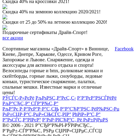
Скидка 40% на кроссовки 2021!
Скидка 40% на зимнюю коллекцию 2020/2021!
Скидки от 25 до 50% на летнюю коллекцию 2020!
Подарочные сертификаты Драйв-Спорт!
все акции
Спортивные магазины «Драйв-Спорт» в Виннице,
Facebook
Киеве, Днепре, Харькове, Одессе, Кривом Роге,
Запорожье и Львове. Снаряжение, одежда и
аксессуары для активного отдыха и спорта!
Велосипеды горные и bmx, роликовые коньки и
скейтборды, горные лыжи, сноуборды, ледовые
коньки, туристическое снаряжение, палатки,
спальные мешки. Известные марки и отличные
цены!
РЎСЃС‹Р»РєРё
РљРѕРЅС‚Р°РєС‚С‹
Р’Р°РєР°РЅСЃРёРё
РљР°СЂС‚Р° СЃР°Р№С‚Р°
РљР°Рє Р·Р°РєР°Р·Р°С‚СЊ
Р“Р°СЂР°РЅС‚РёР№РЅС‹Рµ
РѕР±СЏР·Р°С‚РµР»СЊСЃС‚РІР°
РћРїР»Р°С‚Р°
Р”РѕСЃС‚Р°РІРєР°
Р’РѕР·РІСЂР°С‚ Рё РѕР±РјРµРЅ
В© 2006 - 2021 Р”СЂР°Р№РІ-РЎРїРѕСЂС‚.
Р’РµР±-СЃР°Р№С‚ РЅРµ СЏРІР»СЏРµС‚СЃСЏ