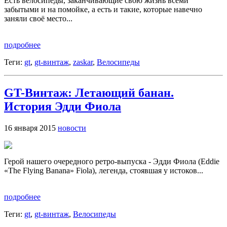
Есть велосипеды, заканчивающие свою жизнь всеми
забытыми и на помойке, а есть и такие, которые навечно
заняли своё место...
подробнее
Теги:
gt
,
gt-винтаж
,
zaskar
,
Велосипеды
GT-Винтаж: Летающий банан.
История Эдди Фиола
16 января 2015
новости
Герой нашего очередного ретро-выпуска - Эдди Фиола (Eddie
«The Flying Banana» Fiola), легенда, стоявшая у истоков...
подробнее
Теги:
gt
,
gt-винтаж
,
Велосипеды