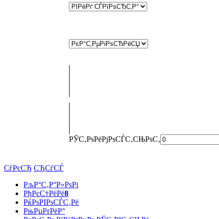
РЎС‚РѕРёРјРѕСЃС‚СЊ
РѕС‚
СѓРєСЂ
СЂСѓСЃ
РљР°С‚Р°Р»РѕРі
РђРєС†РёРё
8
РќРѕРІРѕСЃС‚Рё
РњРµРґРёР°