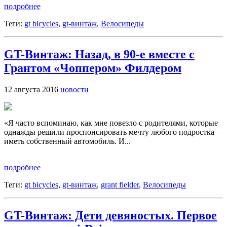
подробнее
Теги:
gt bicycles
,
gt-винтаж
,
Велосипеды
GT-Винтаж: Назад, в 90-е вместе с
Грантом «Чоппером» Филдером
12 августа 2016
новости
«Я часто вспоминаю, как мне повезло с родителями, которые
однажды решили проспонсировать мечту любого подростка –
иметь собственный автомобиль. И...
подробнее
Теги:
gt bicycles
,
gt-винтаж
,
grant fielder
,
Велосипеды
GT-Винтаж: Дети девяностых. Первое