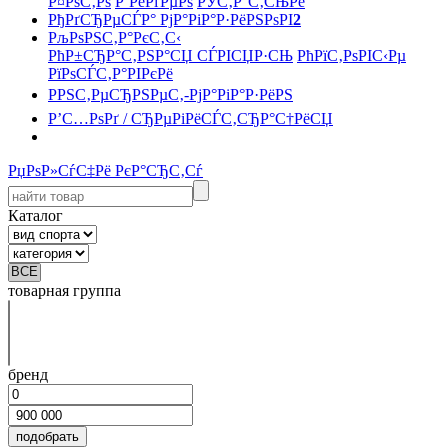
Р¤РѕС‚Рѕ
Р’РёРґРµРѕ
РЎС‚Р°С‚СЊРё
РђРґСЂРµСЃР° РјР°РіР°Р·РёРЅРѕРІ
2
РљРѕРЅС‚Р°РєС‚С‹
РћР±СЂР°С‚РЅР°СЏ СЃРІСЏР·СЊ
РћРїС‚РѕРІС‹Рµ
РїРѕСЃС‚Р°РІРєРё
РРЅС‚РµСЂРЅРµС‚-РјР°РіР°Р·РёРЅ
Р’С…РѕРґ / СЂРµРіРёСЃС‚СЂР°С†РёСЏ
РџРѕР»СѓС‡Рё РєР°СЂС‚Сѓ
Каталог
товарная группа
бренд