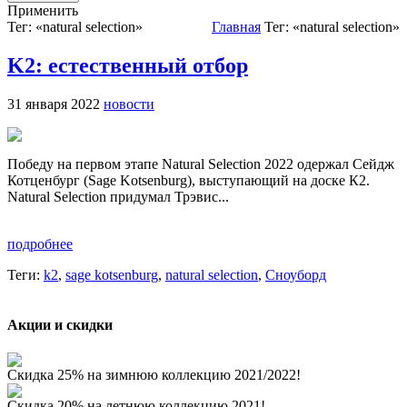
Применить
Тег: «natural selection»
Главная
Тег: «natural selection»
K2: естественный отбор
31 января 2022
новости
Победу на первом этапе Natural Selection 2022 одержал Cейдж
Котценбург (Sage Kotsenburg), выступающий на доске К2.
Natural Selection придумал Трэвис...
подробнее
Теги:
k2
,
sage kotsenburg
,
natural selection
,
Сноуборд
Акции и скидки
Скидка 25% на зимнюю коллекцию 2021/2022!
Скидка 20% на летнюю коллекцию 2021!