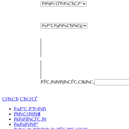
РЎС‚РѕРёРјРѕСЃС‚СЊ
РѕС‚
СѓРєСЂ
СЂСѓСЃ
РљР°С‚Р°Р»РѕРі
РђРєС†РёРё
8
РќРѕРІРѕСЃС‚Рё
РњРµРґРёР°