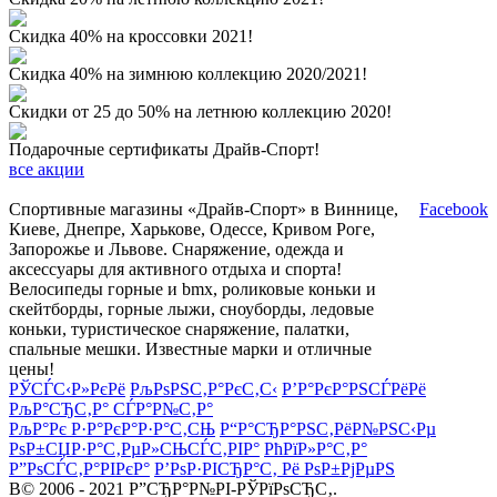
Скидка 40% на кроссовки 2021!
Скидка 40% на зимнюю коллекцию 2020/2021!
Скидки от 25 до 50% на летнюю коллекцию 2020!
Подарочные сертификаты Драйв-Спорт!
все акции
Спортивные магазины «Драйв-Спорт» в Виннице,
Facebook
Киеве, Днепре, Харькове, Одессе, Кривом Роге,
Запорожье и Львове. Снаряжение, одежда и
аксессуары для активного отдыха и спорта!
Велосипеды горные и bmx, роликовые коньки и
скейтборды, горные лыжи, сноуборды, ледовые
коньки, туристическое снаряжение, палатки,
спальные мешки. Известные марки и отличные
цены!
РЎСЃС‹Р»РєРё
РљРѕРЅС‚Р°РєС‚С‹
Р’Р°РєР°РЅСЃРёРё
РљР°СЂС‚Р° СЃР°Р№С‚Р°
РљР°Рє Р·Р°РєР°Р·Р°С‚СЊ
Р“Р°СЂР°РЅС‚РёР№РЅС‹Рµ
РѕР±СЏР·Р°С‚РµР»СЊСЃС‚РІР°
РћРїР»Р°С‚Р°
Р”РѕСЃС‚Р°РІРєР°
Р’РѕР·РІСЂР°С‚ Рё РѕР±РјРµРЅ
В© 2006 - 2021 Р”СЂР°Р№РІ-РЎРїРѕСЂС‚.