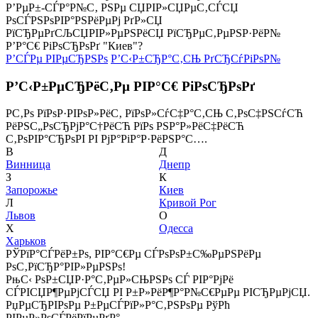
Р’РµР±-СЃР°Р№С‚ РЅРµ СЏРІР»СЏРµС‚СЃСЏ
РѕСЃРЅРѕРІР°РЅРёРµРј РґР»СЏ
РїСЂРµРґСЉСЏРІР»РµРЅРёСЏ РїСЂРµС‚РµРЅР·РёР№
Р’Р°С€ РіРѕСЂРѕРґ "Киев"?
Р’СЃРµ РІРµСЂРЅРѕ
Р’С‹Р±СЂР°С‚СЊ РґСЂСѓРіРѕР№
Р’С‹Р±РµСЂРёС‚Рµ РІР°С€ РіРѕСЂРѕРґ
Р­С‚Рѕ РїРѕР·РІРѕР»РёС‚ РїРѕР»СѓС‡Р°С‚СЊ С‚РѕС‡РЅСѓСЋ
РёРЅС„РѕСЂРјР°С†РёСЋ РїРѕ РЅР°Р»РёС‡РёСЋ
С‚РѕРІР°СЂРѕРІ РІ РјР°РіР°Р·РёРЅР°С….
В
Д
Винница
Днепр
З
К
Запорожье
Киев
Л
Кривой Рог
Львов
О
Х
Одесса
Харьков
РЎРїР°СЃРёР±Рѕ, РІР°С€Рµ СЃРѕРѕР±С‰РµРЅРёРµ
РѕС‚РїСЂР°РІР»РµРЅРѕ!
РњС‹ РѕР±СЏР·Р°С‚РµР»СЊРЅРѕ СЃ РІР°РјРё
СЃРІСЏР¶РµРјСЃСЏ РІ Р±Р»РёР¶Р°Р№С€РµРµ РІСЂРµРјСЏ.
РџРµСЂРІРѕРµ Р±РµСЃРїР»Р°С‚РЅРѕРµ РўРћ
РІРµР»РѕСЃРёРїРµРґР°