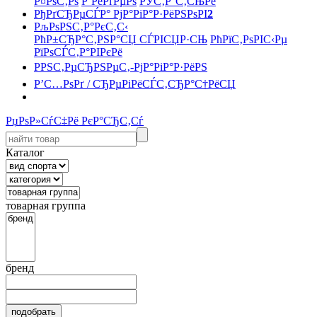
Р¤РѕС‚Рѕ
Р’РёРґРµРѕ
РЎС‚Р°С‚СЊРё
РђРґСЂРµСЃР° РјР°РіР°Р·РёРЅРѕРІ
2
РљРѕРЅС‚Р°РєС‚С‹
РћР±СЂР°С‚РЅР°СЏ СЃРІСЏР·СЊ
РћРїС‚РѕРІС‹Рµ
РїРѕСЃС‚Р°РІРєРё
РРЅС‚РµСЂРЅРµС‚-РјР°РіР°Р·РёРЅ
Р’С…РѕРґ / СЂРµРіРёСЃС‚СЂР°С†РёСЏ
РџРѕР»СѓС‡Рё РєР°СЂС‚Сѓ
Каталог
товарная группа
бренд