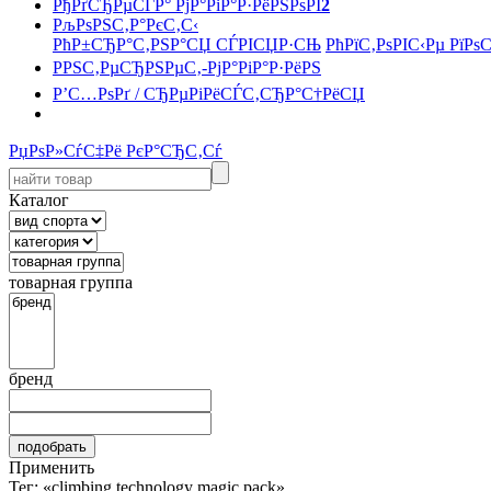
РђРґСЂРµСЃР° РјР°РіР°Р·РёРЅРѕРІ
2
РљРѕРЅС‚Р°РєС‚С‹
РћР±СЂР°С‚РЅР°СЏ СЃРІСЏР·СЊ
РћРїС‚РѕРІС‹Рµ РїРѕ
РРЅС‚РµСЂРЅРµС‚-РјР°РіР°Р·РёРЅ
Р’С…РѕРґ / СЂРµРіРёСЃС‚СЂР°С†РёСЏ
РџРѕР»СѓС‡Рё РєР°СЂС‚Сѓ
Каталог
товарная группа
бренд
Применить
Тег: «climbing technology magic pack»