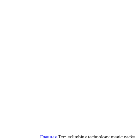
Главная
Тег: «climbing technology magic pack»