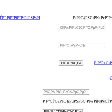
Р° РјР°РіР°Р·РёРЅРѕРІ
Р›РёС‡РЅС‹Р№ РєР°Р
Р·Р°Р±С‹
Р Р°СЃС€РёСЂРµРЅРЅС‹Р№ РїРѕРёСЃР