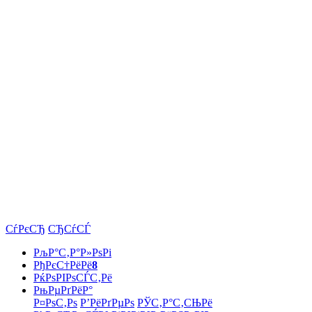
СѓРєСЂ
СЂСѓСЃ
РљР°С‚Р°Р»РѕРі
РђРєС†РёРё
8
РќРѕРІРѕСЃС‚Рё
РњРµРґРёР°
Р¤РѕС‚Рѕ
Р’РёРґРµРѕ
РЎС‚Р°С‚СЊРё