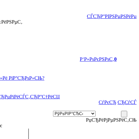
СЃСЂР°РІРЅРµРЅРёРµ
±РёРЅРµС‚
Р‘Р»РѕРєРЅРѕС‚
0
Р»Рё РїР°СЂРѕР»СЊ?
СЂРµРіРёСЃС‚СЂР°С†РёСЏ
СѓРєСЂ
СЂСѓСЃ
РџСЂРёРјРµРЅРёС‚СЊ
є