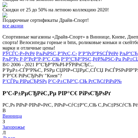
Скидки от 25 до 50% на летнюю коллекцию 2020!
Подарочные сертификаты Драйв-Спорт!
все акции
Спортивные магазины «Драйв-Спорт» в Виннице, Киеве, Днепре
спорта! Велосипеды горные и bmx, роликовые коньки и скейтб
марки и отличные цены!
РЎСЃС‹Р»РєРё
РљРѕРЅС‚Р°РєС‚С‹
Р’Р°РєР°РЅСЃРёРё
РљР°СЂ
РљР°Рє Р·Р°РєР°Р·Р°С‚СЊ
Р“Р°СЂР°РЅС‚РёР№РЅС‹Рµ РѕР±С
В© 2006 - 2021 Р”СЂР°Р№РІ-РЎРїРѕСЂС‚.
Р’РµР±-СЃР°Р№С‚ РЅРµ СЏРІР»СЏРµС‚СЃСЏ РѕСЃРЅРѕРІР°
Р’Р°С€ РіРѕСЂРѕРґ "Киев"?
Р’СЃРµ РІРµСЂРЅРѕ
Р’С‹Р±СЂР°С‚СЊ РґСЂСѓРіРѕР№
Р’С‹Р±РµСЂРёС‚Рµ РІР°С€ РіРѕСЂРѕРґ
Р­С‚Рѕ РїРѕР·РІРѕР»РёС‚ РїРѕР»СѓС‡Р°С‚СЊ С‚РѕС‡РЅСѓСЋ Р
В
Винница
З
Запорожье
Л