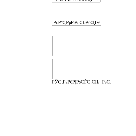
РЎС‚РѕРёРјРѕСЃС‚СЊ
РѕС‚