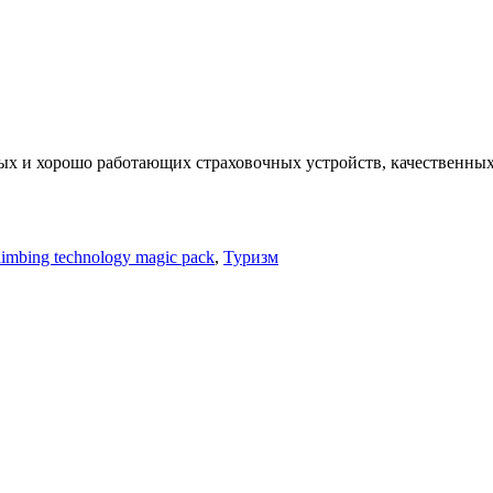
ых и хорошо работающих страховочных устройств, качественных 
limbing technology magic pack
,
Туризм