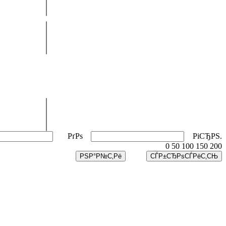
РґРѕ
РіСЂРЅ.
0
50
100
150
200