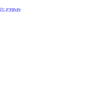
СЃС‚Р°РІРєРё