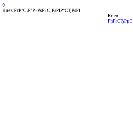
0
Киев
РєР°С‚Р°Р»РѕРі С‚РѕРІР°СЂРѕРІ
Киев
РђРґСЂРµСЃ