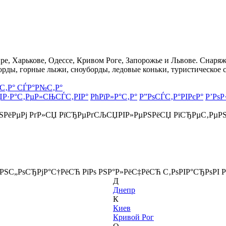
, Харькове, Одессе, Кривом Роге, Запорожье и Львове. Снаряже
орды, горные лыжи, сноуборды, ледовые коньки, туристическое 
С‚Р° СЃР°Р№С‚Р°
ЏР·Р°С‚РµР»СЊСЃС‚РІР°
РћРїР»Р°С‚Р°
Р”РѕСЃС‚Р°РІРєР°
Р’РѕР
РЅРёРµРј РґР»СЏ РїСЂРµРґСЉСЏРІР»РµРЅРёСЏ РїСЂРµС‚РµР
ёРЅС„РѕСЂРјР°С†РёСЋ РїРѕ РЅР°Р»РёС‡РёСЋ С‚РѕРІР°СЂРѕРІ Р
Д
Днепр
К
Киев
Кривой Рог