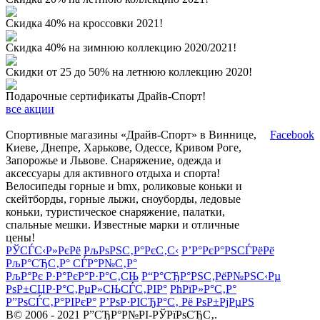
Скидка 40% на кроссовки 2021!
Скидка 40% на зимнюю коллекцию 2020/2021!
Скидки от 25 до 50% на летнюю коллекцию 2020!
Подарочные сертификаты Драйв-Спорт!
все акции
Спортивные магазины «Драйв-Спорт» в Виннице,
Facebook
Киеве, Днепре, Харькове, Одессе, Кривом Роге,
Запорожье и Львове. Снаряжение, одежда и
аксессуары для активного отдыха и спорта!
Велосипеды горные и bmx, роликовые коньки и
скейтборды, горные лыжи, сноуборды, ледовые
коньки, туристическое снаряжение, палатки,
спальные мешки. Известные марки и отличные
цены!
РЎСЃС‹Р»РєРё
РљРѕРЅС‚Р°РєС‚С‹
Р’Р°РєР°РЅСЃРёРё
РљР°СЂС‚Р° СЃР°Р№С‚Р°
РљР°Рє Р·Р°РєР°Р·Р°С‚СЊ
Р“Р°СЂР°РЅС‚РёР№РЅС‹Рµ
РѕР±СЏР·Р°С‚РµР»СЊСЃС‚РІР°
РћРїР»Р°С‚Р°
Р”РѕСЃС‚Р°РІРєР°
Р’РѕР·РІСЂР°С‚ Рё РѕР±РјРµРЅ
В© 2006 - 2021 Р”СЂР°Р№РІ-РЎРїРѕСЂС‚.