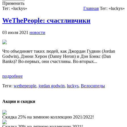
Применить
Тег: «luckys»
Главная
Тег: «luckys»
WeThePeople: счастливчики
03 июля 2021
новости
Что объединяет таких людей, как Джордан Гудвин (Jordan
Godwin), Дэнни Херон (Danny Heron) и Дэн Бэнкс (Dan
Banks)? Во-первых, они счастливы. Во-вторых...
подробнее
Теги:
wethepeople
,
jordan godwin
,
luckys
,
Велосипеды
Акции и скидки
Скидка 25% на зимнюю коллекцию 2021/2022!
Скидка 20% на летнюю коллекцию 2021!