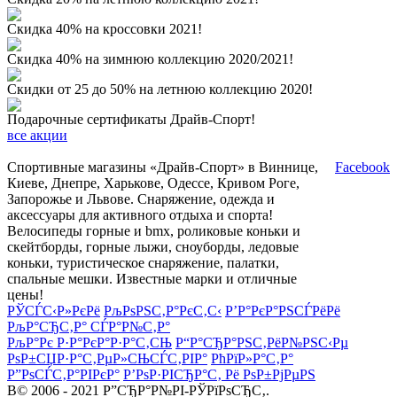
Скидка 40% на кроссовки 2021!
Скидка 40% на зимнюю коллекцию 2020/2021!
Скидки от 25 до 50% на летнюю коллекцию 2020!
Подарочные сертификаты Драйв-Спорт!
все акции
Спортивные магазины «Драйв-Спорт» в Виннице,
Facebook
Киеве, Днепре, Харькове, Одессе, Кривом Роге,
Запорожье и Львове. Снаряжение, одежда и
аксессуары для активного отдыха и спорта!
Велосипеды горные и bmx, роликовые коньки и
скейтборды, горные лыжи, сноуборды, ледовые
коньки, туристическое снаряжение, палатки,
спальные мешки. Известные марки и отличные
цены!
РЎСЃС‹Р»РєРё
РљРѕРЅС‚Р°РєС‚С‹
Р’Р°РєР°РЅСЃРёРё
РљР°СЂС‚Р° СЃР°Р№С‚Р°
РљР°Рє Р·Р°РєР°Р·Р°С‚СЊ
Р“Р°СЂР°РЅС‚РёР№РЅС‹Рµ
РѕР±СЏР·Р°С‚РµР»СЊСЃС‚РІР°
РћРїР»Р°С‚Р°
Р”РѕСЃС‚Р°РІРєР°
Р’РѕР·РІСЂР°С‚ Рё РѕР±РјРµРЅ
В© 2006 - 2021 Р”СЂР°Р№РІ-РЎРїРѕСЂС‚.