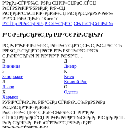
Р’РµР±-СЃР°Р№С‚ РЅРµ СЏРІР»СЏРµС‚СЃСЏ
РѕСЃРЅРѕРІР°РЅРёРµРј РґР»СЏ
РїСЂРµРґСЉСЏРІР»РµРЅРёСЏ РїСЂРµС‚РµРЅР·РёР№
Р’Р°С€ РіРѕСЂРѕРґ "Киев"?
Р’СЃРµ РІРµСЂРЅРѕ
Р’С‹Р±СЂР°С‚СЊ РґСЂСѓРіРѕР№
Р’С‹Р±РµСЂРёС‚Рµ РІР°С€ РіРѕСЂРѕРґ
Р­С‚Рѕ РїРѕР·РІРѕР»РёС‚ РїРѕР»СѓС‡Р°С‚СЊ С‚РѕС‡РЅСѓСЋ
РёРЅС„РѕСЂРјР°С†РёСЋ РїРѕ РЅР°Р»РёС‡РёСЋ
С‚РѕРІР°СЂРѕРІ РІ РјР°РіР°Р·РёРЅР°С….
В
Д
Винница
Днепр
З
К
Запорожье
Киев
Л
Кривой Рог
Львов
О
Х
Одесса
Харьков
РЎРїР°СЃРёР±Рѕ, РІР°С€Рµ СЃРѕРѕР±С‰РµРЅРёРµ
РѕС‚РїСЂР°РІР»РµРЅРѕ!
РњС‹ РѕР±СЏР·Р°С‚РµР»СЊРЅРѕ СЃ РІР°РјРё
СЃРІСЏР¶РµРјСЃСЏ РІ Р±Р»РёР¶Р°Р№С€РµРµ РІСЂРµРјСЏ.
РџРµСЂРІРѕРµ Р±РµСЃРїР»Р°С‚РЅРѕРµ РўРћ
РІРµР»РѕСЃРёРїРµРґР°