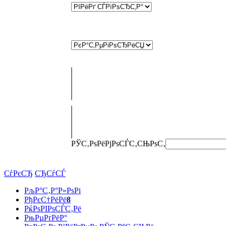
РЎС‚РѕРёРјРѕСЃС‚СЊ
РѕС‚
СѓРєСЂ
СЂСѓСЃ
РљР°С‚Р°Р»РѕРі
РђРєС†РёРё
8
РќРѕРІРѕСЃС‚Рё
РњРµРґРёР°