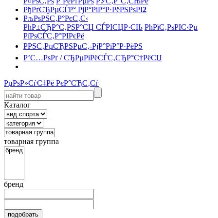
Р¤РѕС‚Рѕ
Р’РёРґРµРѕ
РЎС‚Р°С‚СЊРё
РђРґСЂРµСЃР° РјР°РіР°Р·РёРЅРѕРІ
2
РљРѕРЅС‚Р°РєС‚С‹
РћР±СЂР°С‚РЅР°СЏ СЃРІСЏР·СЊ
РћРїС‚РѕРІС‹Рµ
РїРѕСЃС‚Р°РІРєРё
РРЅС‚РµСЂРЅРµС‚-РјР°РіР°Р·РёРЅ
Р’С…РѕРґ / СЂРµРіРёСЃС‚СЂР°С†РёСЏ
РџРѕР»СѓС‡Рё РєР°СЂС‚Сѓ
Каталог
товарная группа
бренд