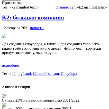
Применить
Тег: «k2 manifest team»
Главная
Тег: «k2 manifest team»
K2: большая компания
12 февраля 2021
новости
Для создания сноуборда, а также и для создания хорошего
видео требуется очень много людей. Чей-то мозг творчески
продумывает доску, чьи-то руки...
подробнее
Теги:
k2
,
big band
,
k2 manifest team
,
Сноуборд
Акции и скидки
Скидка 25% на зимнюю коллекцию 2021/2022!
Скидка 20% на летнюю коллекцию 2021!