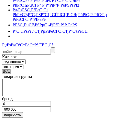
Р¤РѕС‚Рѕ
Р’РёРґРµРѕ
РЎС‚Р°С‚СЊРё
РђРґСЂРµСЃР° РјР°РіР°Р·РёРЅРѕРІ
2
РљРѕРЅС‚Р°РєС‚С‹
РћР±СЂР°С‚РЅР°СЏ СЃРІСЏР·СЊ
РћРїС‚РѕРІС‹Рµ
РїРѕСЃС‚Р°РІРєРё
РРЅС‚РµСЂРЅРµС‚-РјР°РіР°Р·РёРЅ
Р’С…РѕРґ / СЂРµРіРёСЃС‚СЂР°С†РёСЏ
РџРѕР»СѓС‡Рё РєР°СЂС‚Сѓ
Каталог
товарная группа
бренд