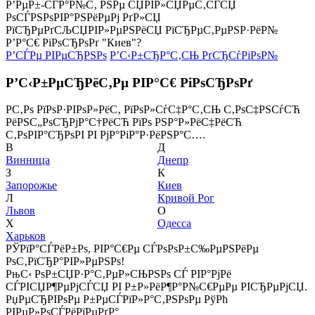
Р’РµР±-СЃР°Р№С‚ РЅРµ СЏРІР»СЏРµС‚СЃСЏ
РѕСЃРЅРѕРІР°РЅРёРµРј РґР»СЏ
РїСЂРµРґСЉСЏРІР»РµРЅРёСЏ РїСЂРµС‚РµРЅР·РёР№
Р’Р°С€ РіРѕСЂРѕРґ "Киев"?
Р’СЃРµ РІРµСЂРЅРѕ
Р’С‹Р±СЂР°С‚СЊ РґСЂСѓРіРѕР№
Р’С‹Р±РµСЂРёС‚Рµ РІР°С€ РіРѕСЂРѕРґ
Р­С‚Рѕ РїРѕР·РІРѕР»РёС‚ РїРѕР»СѓС‡Р°С‚СЊ С‚РѕС‡РЅСѓСЋ
РёРЅС„РѕСЂРјР°С†РёСЋ РїРѕ РЅР°Р»РёС‡РёСЋ
С‚РѕРІР°СЂРѕРІ РІ РјР°РіР°Р·РёРЅР°С….
В
Д
Винница
Днепр
З
К
Запорожье
Киев
Л
Кривой Рог
Львов
О
Х
Одесса
Харьков
РЎРїР°СЃРёР±Рѕ, РІР°С€Рµ СЃРѕРѕР±С‰РµРЅРёРµ
РѕС‚РїСЂР°РІР»РµРЅРѕ!
РњС‹ РѕР±СЏР·Р°С‚РµР»СЊРЅРѕ СЃ РІР°РјРё
СЃРІСЏР¶РµРјСЃСЏ РІ Р±Р»РёР¶Р°Р№С€РµРµ РІСЂРµРјСЏ.
РџРµСЂРІРѕРµ Р±РµСЃРїР»Р°С‚РЅРѕРµ РўРћ
РІРµР»РѕСЃРёРїРµРґР°