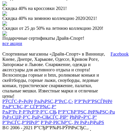
Скидка 40% на кроссовки 2021!
Скидка 40% на зимнюю коллекцию 2020/2021!
Скидки от 25 до 50% на летнюю коллекцию 2020!
Подарочные сертификаты Драйв-Спорт!
все акции
Спортивные магазины «Драйв-Спорт» в Виннице,
Facebook
Киеве, Днепре, Харькове, Одессе, Кривом Роге,
Запорожье и Львове. Снаряжение, одежда и
аксессуары для активного отдыха и спорта!
Велосипеды горные и bmx, роликовые коньки и
скейтборды, горные лыжи, сноуборды, ледовые
коньки, туристическое снаряжение, палатки,
спальные мешки. Известные марки и отличные
цены!
РЎСЃС‹Р»РєРё
РљРѕРЅС‚Р°РєС‚С‹
Р’Р°РєР°РЅСЃРёРё
РљР°СЂС‚Р° СЃР°Р№С‚Р°
РљР°Рє Р·Р°РєР°Р·Р°С‚СЊ
Р“Р°СЂР°РЅС‚РёР№РЅС‹Рµ
РѕР±СЏР·Р°С‚РµР»СЊСЃС‚РІР°
РћРїР»Р°С‚Р°
Р”РѕСЃС‚Р°РІРєР°
Р’РѕР·РІСЂР°С‚ Рё РѕР±РјРµРЅ
В© 2006 - 2021 Р”СЂР°Р№РІ-РЎРїРѕСЂС‚.