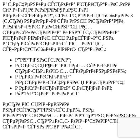
Р’ С‚РµС‡РµРЅРёРµ СЃСЂРѕРєР° РїСЂРёСЂР°Р±РѕС‚РєРё
СѓР·Р»РѕРІ Рё РєРѕРјРїРѕРЅРµРЅС‚РѕРІ
РІРµР»РѕСЃРёРїРµРґР°, СЃРѕСЃС‚Р°РІР»СЏСЋС‰РµРіРѕ 3
(С‚СЂРё) РЅРµРґРµР»Рё СЃРѕ РґРЅСЏ РїСЂРѕРґР°Р¶Рё,
РґРѕРїРѕР»РЅРёС‚РµР»СЊРЅР°СЏ РёС…
СЂРµРіСѓР»РёСЂРѕРІРєР° Рё РЅР°СЃС‚СЂРѕР№РєР°
РїСЂРѕРёР·РІРѕРґРёС‚СЃСЏ Р±РµСЃРїР»Р°С‚РЅРѕ.
Р’ СЂРµРіСѓР»РёСЂРѕРІРєСѓ РІС…РѕРґСЏС‚
СЃР»РµРґСѓСЋС‰РёРµ РІРёРґС‹ СЂР°Р±РѕС‚:
Р”РёР°РіРЅРѕСЃС‚РёРєР°;
РџСЂРѕС‚СЏР¶РєР° РІСЃРµС… СѓР·Р»РѕРІ Рё
СЂРµР·СЊР±РѕРІС‹С… СЃРѕРµРґРёРЅРµРЅРёР№;
Р РµРіСѓР»РёСЂРѕРІРєР°
РїРµСЂРµРєР»СЋС‡РµРЅРёСЏ РїРµСЂРµРґР°С‡;
Р РµРіСѓР»РёСЂРѕРІРєР° С‚РѕСЂРјРѕР·РѕРІ;
РќР°РєР°С‡РєР° РєРѕР»РµСЃ.
РџСЂРё РІС‹СЏРІР»РµРЅРёРё
РЅРµРёСЃРїСЂР°РІРЅРѕСЃС‚РµР№, РЅРµ
РїРѕРїР°РґР°СЋС‰РёС… РїРѕРґ РіР°СЂР°РЅС‚РёР№РЅС‹Р№
СЂРµРјРѕРЅС‚, СЂР°Р±РѕС‚С‹ РѕРїР»Р°С‡РёРІР°СЋС‚СЃСЏ
СЃРѕРіР»Р°СЃРЅРѕ РїСЂР°Р№СЃСѓ.