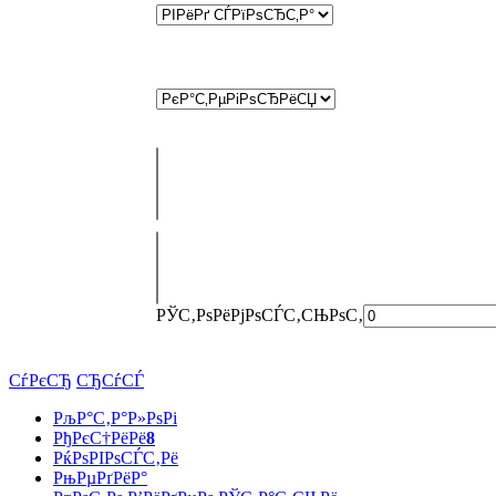
РЎС‚РѕРёРјРѕСЃС‚СЊ
РѕС‚
СѓРєСЂ
СЂСѓСЃ
РљР°С‚Р°Р»РѕРі
РђРєС†РёРё
8
РќРѕРІРѕСЃС‚Рё
РњРµРґРёР°