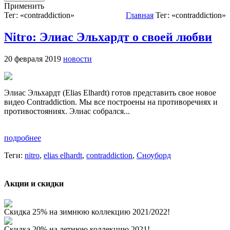
Применить
Тег: «contraddiction»
Главная
Тег: «contraddiction»
Nitro: Элиас Эльхардт о своей любви
20 февраля 2019
новости
Элиас Эльхардт (Elias Elhardt) готов представить свое новое
видео Contraddiction. Мы все построены на противоречиях и
противостояниях. Элиас собрался...
подробнее
Теги:
nitro
,
elias elhardt
,
contraddiction
,
Сноуборд
Акции и скидки
Скидка 25% на зимнюю коллекцию 2021/2022!
Скидка 20% на летнюю коллекцию 2021!