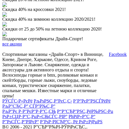
Скидка 40% на кроссовки 2021!
Скидка 40% на зимнюю коллекцию 2020/2021!
Скидки от 25 до 50% на летнюю коллекцию 2020!
Подарочные сертификаты Драйв-Спорт!
все акции
Спортивные магазины «Драйв-Спорт» в Виннице,
Facebook
Киеве, Днепре, Харькове, Одессе, Кривом Роге,
Запорожье и Львове. Снаряжение, одежда и
аксессуары для активного отдыха и спорта!
Велосипеды горные и bmx, роликовые коньки и
скейтборды, горные лыжи, сноуборды, ледовые
коньки, туристическое снаряжение, палатки,
спальные мешки. Известные марки и отличные
цены!
РЎСЃС‹Р»РєРё
РљРѕРЅС‚Р°РєС‚С‹
Р’Р°РєР°РЅСЃРёРё
РљР°СЂС‚Р° СЃР°Р№С‚Р°
РљР°Рє Р·Р°РєР°Р·Р°С‚СЊ
Р“Р°СЂР°РЅС‚РёР№РЅС‹Рµ
РѕР±СЏР·Р°С‚РµР»СЊСЃС‚РІР°
РћРїР»Р°С‚Р°
Р”РѕСЃС‚Р°РІРєР°
Р’РѕР·РІСЂР°С‚ Рё РѕР±РјРµРЅ
В© 2006 - 2021 Р”СЂР°Р№РІ-РЎРїРѕСЂС‚.