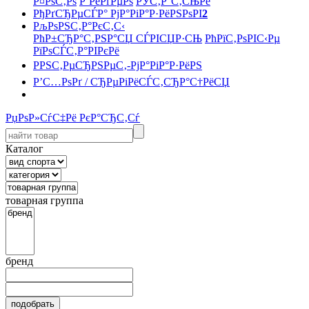
Р¤РѕС‚Рѕ
Р’РёРґРµРѕ
РЎС‚Р°С‚СЊРё
РђРґСЂРµСЃР° РјР°РіР°Р·РёРЅРѕРІ
2
РљРѕРЅС‚Р°РєС‚С‹
РћР±СЂР°С‚РЅР°СЏ СЃРІСЏР·СЊ
РћРїС‚РѕРІС‹Рµ
РїРѕСЃС‚Р°РІРєРё
РРЅС‚РµСЂРЅРµС‚-РјР°РіР°Р·РёРЅ
Р’С…РѕРґ / СЂРµРіРёСЃС‚СЂР°С†РёСЏ
РџРѕР»СѓС‡Рё РєР°СЂС‚Сѓ
Каталог
товарная группа
бренд