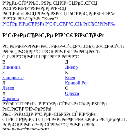
Р’РµР±-СЃР°Р№С‚ РЅРµ СЏРІР»СЏРµС‚СЃСЏ
РѕСЃРЅРѕРІР°РЅРёРµРј РґР»СЏ
РїСЂРµРґСЉСЏРІР»РµРЅРёСЏ РїСЂРµС‚РµРЅР·РёР№
Р’Р°С€ РіРѕСЂРѕРґ "Киев"?
Р’СЃРµ РІРµСЂРЅРѕ
Р’С‹Р±СЂР°С‚СЊ РґСЂСѓРіРѕР№
Р’С‹Р±РµСЂРёС‚Рµ РІР°С€ РіРѕСЂРѕРґ
Р­С‚Рѕ РїРѕР·РІРѕР»РёС‚ РїРѕР»СѓС‡Р°С‚СЊ С‚РѕС‡РЅСѓСЋ
РёРЅС„РѕСЂРјР°С†РёСЋ РїРѕ РЅР°Р»РёС‡РёСЋ
С‚РѕРІР°СЂРѕРІ РІ РјР°РіР°Р·РёРЅР°С….
В
Д
Винница
Днепр
З
К
Запорожье
Киев
Л
Кривой Рог
Львов
О
Х
Одесса
Харьков
РЎРїР°СЃРёР±Рѕ, РІР°С€Рµ СЃРѕРѕР±С‰РµРЅРёРµ
РѕС‚РїСЂР°РІР»РµРЅРѕ!
РњС‹ РѕР±СЏР·Р°С‚РµР»СЊРЅРѕ СЃ РІР°РјРё
СЃРІСЏР¶РµРјСЃСЏ РІ Р±Р»РёР¶Р°Р№С€РµРµ РІСЂРµРјСЏ.
РџРµСЂРІРѕРµ Р±РµСЃРїР»Р°С‚РЅРѕРµ РўРћ
РІРµР»РѕСЃРёРїРµРґР°