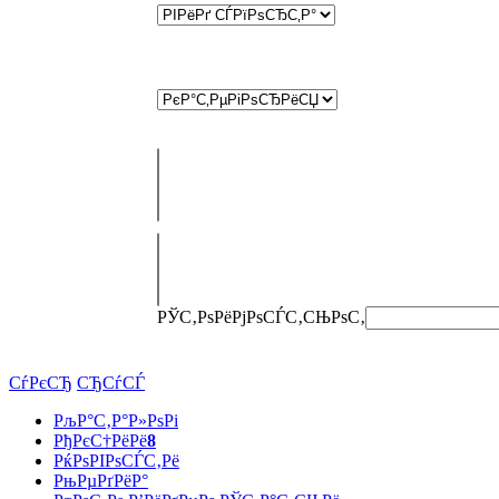
РЎС‚РѕРёРјРѕСЃС‚СЊ
РѕС‚
СѓРєСЂ
СЂСѓСЃ
РљР°С‚Р°Р»РѕРі
РђРєС†РёРё
8
РќРѕРІРѕСЃС‚Рё
РњРµРґРёР°