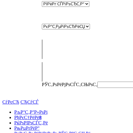
РЎС‚РѕРёРјРѕСЃС‚СЊ
РѕС‚
СѓРєСЂ
СЂСѓСЃ
РљР°С‚Р°Р»РѕРі
РђРєС†РёРё
8
РќРѕРІРѕСЃС‚Рё
РњРµРґРёР°