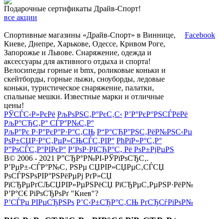
Подарочные сертификаты Драйв-Спорт!
все акции
Спортивные магазины «Драйв-Спорт» в Виннице,
Facebook
Киеве, Днепре, Харькове, Одессе, Кривом Роге,
Запорожье и Львове. Снаряжение, одежда и
аксессуары для активного отдыха и спорта!
Велосипеды горные и bmx, роликовые коньки и
скейтборды, горные лыжи, сноуборды, ледовые
коньки, туристическое снаряжение, палатки,
спальные мешки. Известные марки и отличные
цены!
РЎСЃС‹Р»РєРё
РљРѕРЅС‚Р°РєС‚С‹
Р’Р°РєР°РЅСЃРёРё
РљР°СЂС‚Р° СЃР°Р№С‚Р°
РљР°Рє Р·Р°РєР°Р·Р°С‚СЊ
Р“Р°СЂР°РЅС‚РёР№РЅС‹Рµ
РѕР±СЏР·Р°С‚РµР»СЊСЃС‚РІР°
РћРїР»Р°С‚Р°
Р”РѕСЃС‚Р°РІРєР°
Р’РѕР·РІСЂР°С‚ Рё РѕР±РјРµРЅ
В© 2006 - 2021 Р”СЂР°Р№РІ-РЎРїРѕСЂС‚.
Р’РµР±-СЃР°Р№С‚ РЅРµ СЏРІР»СЏРµС‚СЃСЏ
РѕСЃРЅРѕРІР°РЅРёРµРј РґР»СЏ
РїСЂРµРґСЉСЏРІР»РµРЅРёСЏ РїСЂРµС‚РµРЅР·РёР№
Р’Р°С€ РіРѕСЂРѕРґ "Киев"?
Р’СЃРµ РІРµСЂРЅРѕ
Р’С‹Р±СЂР°С‚СЊ РґСЂСѓРіРѕР№