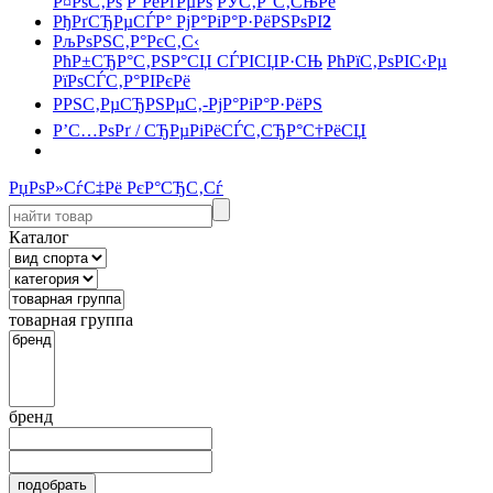
Р¤РѕС‚Рѕ
Р’РёРґРµРѕ
РЎС‚Р°С‚СЊРё
РђРґСЂРµСЃР° РјР°РіР°Р·РёРЅРѕРІ
2
РљРѕРЅС‚Р°РєС‚С‹
РћР±СЂР°С‚РЅР°СЏ СЃРІСЏР·СЊ
РћРїС‚РѕРІС‹Рµ
РїРѕСЃС‚Р°РІРєРё
РРЅС‚РµСЂРЅРµС‚-РјР°РіР°Р·РёРЅ
Р’С…РѕРґ / СЂРµРіРёСЃС‚СЂР°С†РёСЏ
РџРѕР»СѓС‡Рё РєР°СЂС‚Сѓ
Каталог
товарная группа
бренд