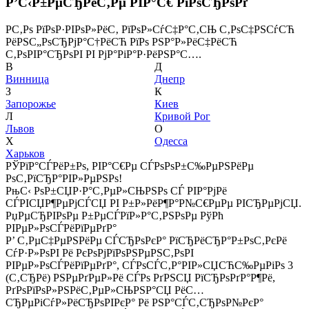
Р’С‹Р±РµСЂРёС‚Рµ РІР°С€ РіРѕСЂРѕРґ
Р­С‚Рѕ РїРѕР·РІРѕР»РёС‚ РїРѕР»СѓС‡Р°С‚СЊ С‚РѕС‡РЅСѓСЋ
РёРЅС„РѕСЂРјР°С†РёСЋ РїРѕ РЅР°Р»РёС‡РёСЋ
С‚РѕРІР°СЂРѕРІ РІ РјР°РіР°Р·РёРЅР°С….
В
Д
Винница
Днепр
З
К
Запорожье
Киев
Л
Кривой Рог
Львов
О
Х
Одесса
Харьков
РЎРїР°СЃРёР±Рѕ, РІР°С€Рµ СЃРѕРѕР±С‰РµРЅРёРµ
РѕС‚РїСЂР°РІР»РµРЅРѕ!
РњС‹ РѕР±СЏР·Р°С‚РµР»СЊРЅРѕ СЃ РІР°РјРё
СЃРІСЏР¶РµРјСЃСЏ РІ Р±Р»РёР¶Р°Р№С€РµРµ РІСЂРµРјСЏ.
РџРµСЂРІРѕРµ Р±РµСЃРїР»Р°С‚РЅРѕРµ РўРћ
РІРµР»РѕСЃРёРїРµРґР°
Р’ С‚РµС‡РµРЅРёРµ СЃСЂРѕРєР° РїСЂРёСЂР°Р±РѕС‚РєРё
СѓР·Р»РѕРІ Рё РєРѕРјРїРѕРЅРµРЅС‚РѕРІ
РІРµР»РѕСЃРёРїРµРґР°, СЃРѕСЃС‚Р°РІР»СЏСЋС‰РµРіРѕ 3
(С‚СЂРё) РЅРµРґРµР»Рё СЃРѕ РґРЅСЏ РїСЂРѕРґР°Р¶Рё,
РґРѕРїРѕР»РЅРёС‚РµР»СЊРЅР°СЏ РёС…
СЂРµРіСѓР»РёСЂРѕРІРєР° Рё РЅР°СЃС‚СЂРѕР№РєР°