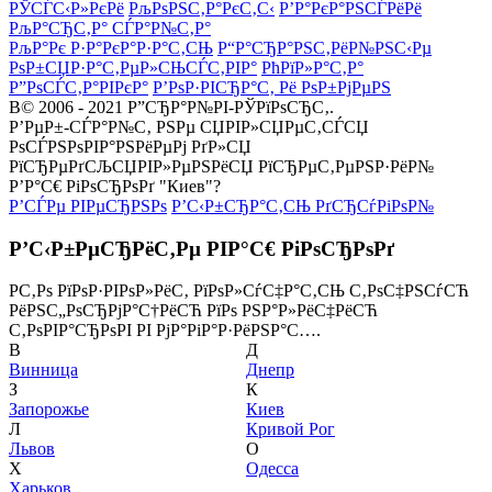
РЎСЃС‹Р»РєРё
РљРѕРЅС‚Р°РєС‚С‹
Р’Р°РєР°РЅСЃРёРё
РљР°СЂС‚Р° СЃР°Р№С‚Р°
РљР°Рє Р·Р°РєР°Р·Р°С‚СЊ
Р“Р°СЂР°РЅС‚РёР№РЅС‹Рµ
РѕР±СЏР·Р°С‚РµР»СЊСЃС‚РІР°
РћРїР»Р°С‚Р°
Р”РѕСЃС‚Р°РІРєР°
Р’РѕР·РІСЂР°С‚ Рё РѕР±РјРµРЅ
В© 2006 - 2021 Р”СЂР°Р№РІ-РЎРїРѕСЂС‚.
Р’РµР±-СЃР°Р№С‚ РЅРµ СЏРІР»СЏРµС‚СЃСЏ
РѕСЃРЅРѕРІР°РЅРёРµРј РґР»СЏ
РїСЂРµРґСЉСЏРІР»РµРЅРёСЏ РїСЂРµС‚РµРЅР·РёР№
Р’Р°С€ РіРѕСЂРѕРґ "Киев"?
Р’СЃРµ РІРµСЂРЅРѕ
Р’С‹Р±СЂР°С‚СЊ РґСЂСѓРіРѕР№
Р’С‹Р±РµСЂРёС‚Рµ РІР°С€ РіРѕСЂРѕРґ
Р­С‚Рѕ РїРѕР·РІРѕР»РёС‚ РїРѕР»СѓС‡Р°С‚СЊ С‚РѕС‡РЅСѓСЋ
РёРЅС„РѕСЂРјР°С†РёСЋ РїРѕ РЅР°Р»РёС‡РёСЋ
С‚РѕРІР°СЂРѕРІ РІ РјР°РіР°Р·РёРЅР°С….
В
Д
Винница
Днепр
З
К
Запорожье
Киев
Л
Кривой Рог
Львов
О
Х
Одесса
Харьков