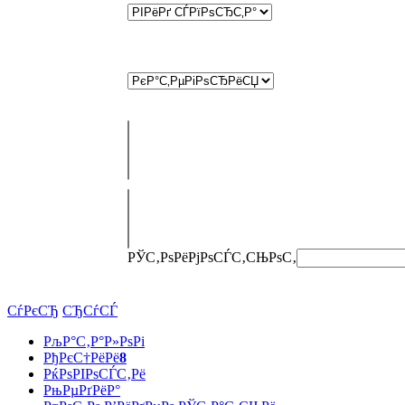
РЎС‚РѕРёРјРѕСЃС‚СЊ
РѕС‚
СѓРєСЂ
СЂСѓСЃ
РљР°С‚Р°Р»РѕРі
РђРєС†РёРё
8
РќРѕРІРѕСЃС‚Рё
РњРµРґРёР°