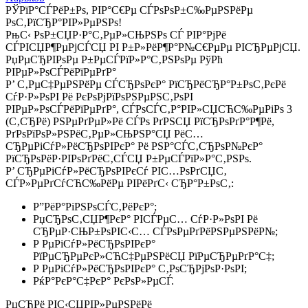
РЎРїР°СЃРёР±Рѕ, РІР°С€Рµ СЃРѕРѕР±С‰РµРЅРёРµ
РѕС‚РїСЂР°РІР»РµРЅРѕ!
РњС‹ РѕР±СЏР·Р°С‚РµР»СЊРЅРѕ СЃ РІР°РјРё
СЃРІСЏР¶РµРјСЃСЏ РІ Р±Р»РёР¶Р°Р№С€РµРµ РІСЂРµРјСЏ.
РџРµСЂРІРѕРµ Р±РµСЃРїР»Р°С‚РЅРѕРµ РўРћ
РІРµР»РѕСЃРёРїРµРґР°
Р’ С‚РµС‡РµРЅРёРµ СЃСЂРѕРєР° РїСЂРёСЂР°Р±РѕС‚РєРё
СѓР·Р»РѕРІ Рё РєРѕРјРїРѕРЅРµРЅС‚РѕРІ
РІРµР»РѕСЃРёРїРµРґР°, СЃРѕСЃС‚Р°РІР»СЏСЋС‰РµРіРѕ 3
(С‚СЂРё) РЅРµРґРµР»Рё СЃРѕ РґРЅСЏ РїСЂРѕРґР°Р¶Рё,
РґРѕРїРѕР»РЅРёС‚РµР»СЊРЅР°СЏ РёС…
СЂРµРіСѓР»РёСЂРѕРІРєР° Рё РЅР°СЃС‚СЂРѕР№РєР°
РїСЂРѕРёР·РІРѕРґРёС‚СЃСЏ Р±РµСЃРїР»Р°С‚РЅРѕ.
Р’ СЂРµРіСѓР»РёСЂРѕРІРєСѓ РІС…РѕРґСЏС‚
СЃР»РµРґСѓСЋС‰РёРµ РІРёРґС‹ СЂР°Р±РѕС‚:
Р”РёР°РіРЅРѕСЃС‚РёРєР°;
РџСЂРѕС‚СЏР¶РєР° РІСЃРµС… СѓР·Р»РѕРІ Рё
СЂРµР·СЊР±РѕРІС‹С… СЃРѕРµРґРёРЅРµРЅРёР№;
Р РµРіСѓР»РёСЂРѕРІРєР°
РїРµСЂРµРєР»СЋС‡РµРЅРёСЏ РїРµСЂРµРґР°С‡;
Р РµРіСѓР»РёСЂРѕРІРєР° С‚РѕСЂРјРѕР·РѕРІ;
РќР°РєР°С‡РєР° РєРѕР»РµСЃ.
РџСЂРё РІС‹СЏРІР»РµРЅРёРё