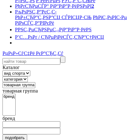
Р¤РѕС‚Рѕ
Р’РёРґРµРѕ
РЎС‚Р°С‚СЊРё
РђРґСЂРµСЃР° РјР°РіР°Р·РёРЅРѕРІ
2
РљРѕРЅС‚Р°РєС‚С‹
РћР±СЂР°С‚РЅР°СЏ СЃРІСЏР·СЊ
РћРїС‚РѕРІС‹Рµ
РїРѕСЃС‚Р°РІРєРё
РРЅС‚РµСЂРЅРµС‚-РјР°РіР°Р·РёРЅ
Р’С…РѕРґ / СЂРµРіРёСЃС‚СЂР°С†РёСЏ
РџРѕР»СѓС‡Рё РєР°СЂС‚Сѓ
Каталог
товарная группа
бренд