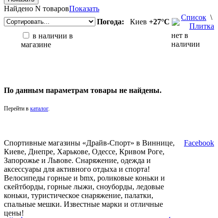
Найдено
N товаров
Показать
Список
\
Погода:
Киев
+27°С
Плитка
нет в
в наличии в
наличии
магазине
По данным параметрам товары не найдены.
Перейти в
каталог
.
Спортивные магазины «Драйв-Спорт» в Виннице,
Facebook
Киеве, Днепре, Харькове, Одессе, Кривом Роге,
Запорожье и Львове. Снаряжение, одежда и
аксессуары для активного отдыха и спорта!
Велосипеды горные и bmx, роликовые коньки и
скейтборды, горные лыжи, сноуборды, ледовые
коньки, туристическое снаряжение, палатки,
спальные мешки. Известные марки и отличные
цены!