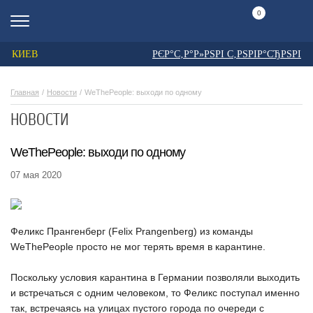
0
КИЕВ
РЄР°С‚Р°Р»РЅРІ С‚РЅРІР°СЂРЅРІ
Главная
Новости
WeThePeople: выходи по одному
НОВОСТИ
WeThePeople: выходи по одному
07 мая 2020
Феликс Прангенберг (Felix Prangenberg) из команды
WeThePeople просто не мог терять время в карантине.
Поскольку условия карантина в Германии позволяли выходить
и встречаться с одним человеком, то Феликс поступал именно
так, встречаясь на улицах пустого города по очереди с