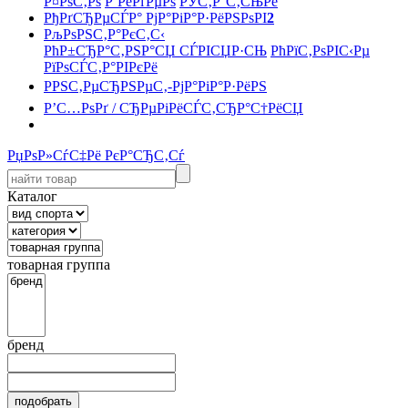
Р¤РѕС‚Рѕ
Р’РёРґРµРѕ
РЎС‚Р°С‚СЊРё
РђРґСЂРµСЃР° РјР°РіР°Р·РёРЅРѕРІ
2
РљРѕРЅС‚Р°РєС‚С‹
РћР±СЂР°С‚РЅР°СЏ СЃРІСЏР·СЊ
РћРїС‚РѕРІС‹Рµ
РїРѕСЃС‚Р°РІРєРё
РРЅС‚РµСЂРЅРµС‚-РјР°РіР°Р·РёРЅ
Р’С…РѕРґ / СЂРµРіРёСЃС‚СЂР°С†РёСЏ
РџРѕР»СѓС‡Рё РєР°СЂС‚Сѓ
Каталог
товарная группа
бренд