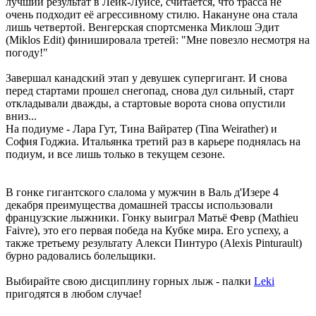
лучший результат в Лейк-Луисе, считается, что трасса не
очень подходит её агрессивному стилю. Накануне она стала
лишь четвертой. Венгерская спортсменка Миклош Эдит
(Miklos Edit) финишировала третей: "Мне повезло несмотря на
погоду!"
Завершал канадский этап у девушек супергигант. И снова
перед стартами прошел снегопад, снова дул сильный, старт
откладывали дважды, а стартовые ворота снова опустили
вниз...
На подиуме - Лара Гут, Тина Вайратер (Tina Weirather) и
София Годжиа. Итальянка третий раз в карьере поднялась на
подиум, и все лишь только в текущем сезоне.
В гонке гигантского слалома у мужчин в Валь д'Изере 4
декабря преимущества домашней трассы использовали
французские лыжники. Гонку выиграл Матьё Февр (Mathieu
Faivre), это его первая победа на Кубке мира. Его успеху, а
также третьему результату Алекси Пинтуро (Alexis Pinturault)
бурно радовались болельщики.
Выбирайте свою дисциплину горных лыж - палки
Leki
пригодятся в любом случае!