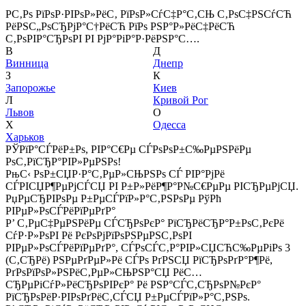
Р­С‚Рѕ РїРѕР·РІРѕР»РёС‚ РїРѕР»СѓС‡Р°С‚СЊ С‚РѕС‡РЅСѓСЋ
РёРЅС„РѕСЂРјР°С†РёСЋ РїРѕ РЅР°Р»РёС‡РёСЋ
С‚РѕРІР°СЂРѕРІ РІ РјР°РіР°Р·РёРЅР°С….
В
Д
Винница
Днепр
З
К
Запорожье
Киев
Л
Кривой Рог
Львов
О
Х
Одесса
Харьков
РЎРїР°СЃРёР±Рѕ, РІР°С€Рµ СЃРѕРѕР±С‰РµРЅРёРµ
РѕС‚РїСЂР°РІР»РµРЅРѕ!
РњС‹ РѕР±СЏР·Р°С‚РµР»СЊРЅРѕ СЃ РІР°РјРё
СЃРІСЏР¶РµРјСЃСЏ РІ Р±Р»РёР¶Р°Р№С€РµРµ РІСЂРµРјСЏ.
РџРµСЂРІРѕРµ Р±РµСЃРїР»Р°С‚РЅРѕРµ РўРћ
РІРµР»РѕСЃРёРїРµРґР°
Р’ С‚РµС‡РµРЅРёРµ СЃСЂРѕРєР° РїСЂРёСЂР°Р±РѕС‚РєРё
СѓР·Р»РѕРІ Рё РєРѕРјРїРѕРЅРµРЅС‚РѕРІ
РІРµР»РѕСЃРёРїРµРґР°, СЃРѕСЃС‚Р°РІР»СЏСЋС‰РµРіРѕ 3
(С‚СЂРё) РЅРµРґРµР»Рё СЃРѕ РґРЅСЏ РїСЂРѕРґР°Р¶Рё,
РґРѕРїРѕР»РЅРёС‚РµР»СЊРЅР°СЏ РёС…
СЂРµРіСѓР»РёСЂРѕРІРєР° Рё РЅР°СЃС‚СЂРѕР№РєР°
РїСЂРѕРёР·РІРѕРґРёС‚СЃСЏ Р±РµСЃРїР»Р°С‚РЅРѕ.