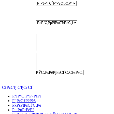
РЎС‚РѕРёРјРѕСЃС‚СЊ
РѕС‚
СѓРєСЂ
СЂСѓСЃ
РљР°С‚Р°Р»РѕРі
РђРєС†РёРё
8
РќРѕРІРѕСЃС‚Рё
РњРµРґРёР°