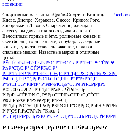
все акции
Спортивные магазины «Драйв-Спорт» в Виннице,
Facebook
Киеве, Днепре, Харькове, Одессе, Кривом Роге,
Запорожье и Львове. Снаряжение, одежда и
аксессуары для активного отдыха и спорта!
Велосипеды горные и bmx, роликовые коньки и
скейтборды, горные лыжи, сноуборды, ледовые
коньки, туристическое снаряжение, палатки,
спальные мешки. Известные марки и отличные
цены!
РЎСЃС‹Р»РєРё
РљРѕРЅС‚Р°РєС‚С‹
Р’Р°РєР°РЅСЃРёРё
РљР°СЂС‚Р° СЃР°Р№С‚Р°
РљР°Рє Р·Р°РєР°Р·Р°С‚СЊ
Р“Р°СЂР°РЅС‚РёР№РЅС‹Рµ
РѕР±СЏР·Р°С‚РµР»СЊСЃС‚РІР°
РћРїР»Р°С‚Р°
Р”РѕСЃС‚Р°РІРєР°
Р’РѕР·РІСЂР°С‚ Рё РѕР±РјРµРЅ
В© 2006 - 2021 Р”СЂР°Р№РІ-РЎРїРѕСЂС‚.
Р’РµР±-СЃР°Р№С‚ РЅРµ СЏРІР»СЏРµС‚СЃСЏ
РѕСЃРЅРѕРІР°РЅРёРµРј РґР»СЏ
РїСЂРµРґСЉСЏРІР»РµРЅРёСЏ РїСЂРµС‚РµРЅР·РёР№
Р’Р°С€ РіРѕСЂРѕРґ "Киев"?
Р’СЃРµ РІРµСЂРЅРѕ
Р’С‹Р±СЂР°С‚СЊ РґСЂСѓРіРѕР№
Р’С‹Р±РµСЂРёС‚Рµ РІР°С€ РіРѕСЂРѕРґ