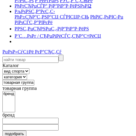
Р¤РѕС‚Рѕ
Р’РёРґРµРѕ
РЎС‚Р°С‚СЊРё
РђРґСЂРµСЃР° РјР°РіР°Р·РёРЅРѕРІ
2
РљРѕРЅС‚Р°РєС‚С‹
РћР±СЂР°С‚РЅР°СЏ СЃРІСЏР·СЊ
РћРїС‚РѕРІС‹Рµ
РїРѕСЃС‚Р°РІРєРё
РРЅС‚РµСЂРЅРµС‚-РјР°РіР°Р·РёРЅ
Р’С…РѕРґ / СЂРµРіРёСЃС‚СЂР°С†РёСЏ
РџРѕР»СѓС‡Рё РєР°СЂС‚Сѓ
Каталог
товарная группа
бренд