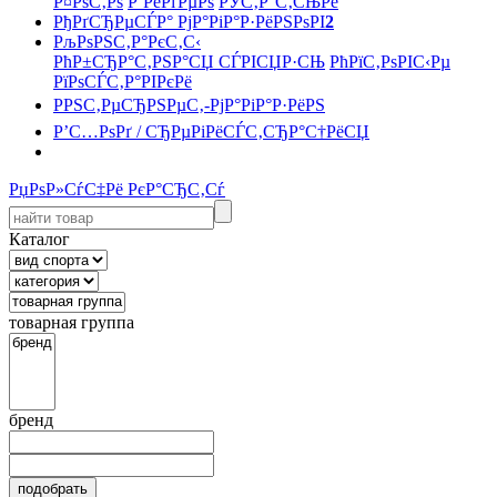
Р¤РѕС‚Рѕ
Р’РёРґРµРѕ
РЎС‚Р°С‚СЊРё
РђРґСЂРµСЃР° РјР°РіР°Р·РёРЅРѕРІ
2
РљРѕРЅС‚Р°РєС‚С‹
РћР±СЂР°С‚РЅР°СЏ СЃРІСЏР·СЊ
РћРїС‚РѕРІС‹Рµ
РїРѕСЃС‚Р°РІРєРё
РРЅС‚РµСЂРЅРµС‚-РјР°РіР°Р·РёРЅ
Р’С…РѕРґ / СЂРµРіРёСЃС‚СЂР°С†РёСЏ
РџРѕР»СѓС‡Рё РєР°СЂС‚Сѓ
Каталог
товарная группа
бренд