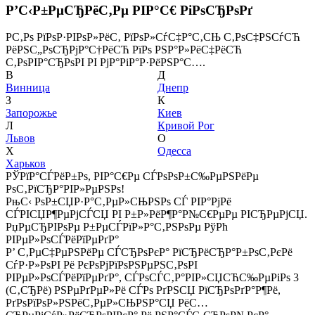
Р’С‹Р±РµСЂРёС‚Рµ РІР°С€ РіРѕСЂРѕРґ
Р­С‚Рѕ РїРѕР·РІРѕР»РёС‚ РїРѕР»СѓС‡Р°С‚СЊ С‚РѕС‡РЅСѓСЋ
РёРЅС„РѕСЂРјР°С†РёСЋ РїРѕ РЅР°Р»РёС‡РёСЋ
С‚РѕРІР°СЂРѕРІ РІ РјР°РіР°Р·РёРЅР°С….
В
Д
Винница
Днепр
З
К
Запорожье
Киев
Л
Кривой Рог
Львов
О
Х
Одесса
Харьков
РЎРїР°СЃРёР±Рѕ, РІР°С€Рµ СЃРѕРѕР±С‰РµРЅРёРµ
РѕС‚РїСЂР°РІР»РµРЅРѕ!
РњС‹ РѕР±СЏР·Р°С‚РµР»СЊРЅРѕ СЃ РІР°РјРё
СЃРІСЏР¶РµРјСЃСЏ РІ Р±Р»РёР¶Р°Р№С€РµРµ РІСЂРµРјСЏ.
РџРµСЂРІРѕРµ Р±РµСЃРїР»Р°С‚РЅРѕРµ РўРћ
РІРµР»РѕСЃРёРїРµРґР°
Р’ С‚РµС‡РµРЅРёРµ СЃСЂРѕРєР° РїСЂРёСЂР°Р±РѕС‚РєРё
СѓР·Р»РѕРІ Рё РєРѕРјРїРѕРЅРµРЅС‚РѕРІ
РІРµР»РѕСЃРёРїРµРґР°, СЃРѕСЃС‚Р°РІР»СЏСЋС‰РµРіРѕ 3
(С‚СЂРё) РЅРµРґРµР»Рё СЃРѕ РґРЅСЏ РїСЂРѕРґР°Р¶Рё,
РґРѕРїРѕР»РЅРёС‚РµР»СЊРЅР°СЏ РёС…