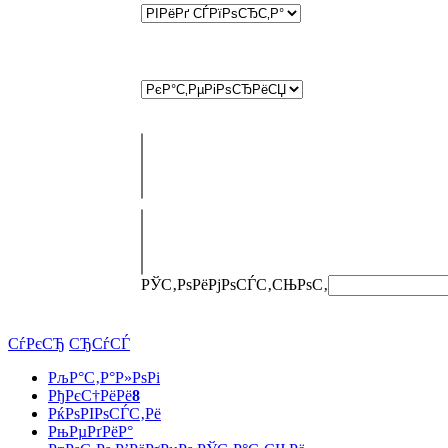
РЎС‚РѕРёРјРѕСЃС‚СЊ
РѕС‚
СѓРєСЂ
СЂСѓСЃ
РљР°С‚Р°Р»РѕРі
РђРєС†РёРё
8
РќРѕРІРѕСЃС‚Рё
РњРµРґРёР°