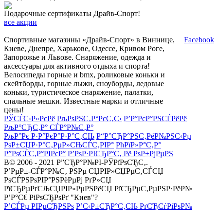
Подарочные сертификаты Драйв-Спорт!
все акции
Спортивные магазины «Драйв-Спорт» в Виннице,
Facebook
Киеве, Днепре, Харькове, Одессе, Кривом Роге,
Запорожье и Львове. Снаряжение, одежда и
аксессуары для активного отдыха и спорта!
Велосипеды горные и bmx, роликовые коньки и
скейтборды, горные лыжи, сноуборды, ледовые
коньки, туристическое снаряжение, палатки,
спальные мешки. Известные марки и отличные
цены!
РЎСЃС‹Р»РєРё
РљРѕРЅС‚Р°РєС‚С‹
Р’Р°РєР°РЅСЃРёРё
РљР°СЂС‚Р° СЃР°Р№С‚Р°
РљР°Рє Р·Р°РєР°Р·Р°С‚СЊ
Р“Р°СЂР°РЅС‚РёР№РЅС‹Рµ
РѕР±СЏР·Р°С‚РµР»СЊСЃС‚РІР°
РћРїР»Р°С‚Р°
Р”РѕСЃС‚Р°РІРєР°
Р’РѕР·РІСЂР°С‚ Рё РѕР±РјРµРЅ
В© 2006 - 2021 Р”СЂР°Р№РІ-РЎРїРѕСЂС‚.
Р’РµР±-СЃР°Р№С‚ РЅРµ СЏРІР»СЏРµС‚СЃСЏ
РѕСЃРЅРѕРІР°РЅРёРµРј РґР»СЏ
РїСЂРµРґСЉСЏРІР»РµРЅРёСЏ РїСЂРµС‚РµРЅР·РёР№
Р’Р°С€ РіРѕСЂРѕРґ "Киев"?
Р’СЃРµ РІРµСЂРЅРѕ
Р’С‹Р±СЂР°С‚СЊ РґСЂСѓРіРѕР№