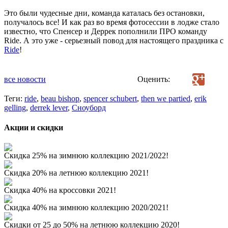
Это были чудесные дни, команда каталась без остановки,
получалось все! И как раз во время фотосессии в лодже стало
известно, что Спенсер и Деррек пополнили ПРО команду
Ride. А это уже - серьезный повод для настоящего праздника с
Ride
!
все новости
Оценить:
Теги:
ride
,
beau bishop
,
spencer schubert
,
then we partied
,
erik
gelling
,
derrek lever
,
Сноуборд
Акции и скидки
Скидка 25% на зимнюю коллекцию 2021/2022!
Скидка 20% на летнюю коллекцию 2021!
Скидка 40% на кроссовки 2021!
Скидка 40% на зимнюю коллекцию 2020/2021!
Скидки от 25 до 50% на летнюю коллекцию 2020!