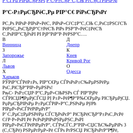
Р’СЃРµ РІРµСЂРЅРѕ
Р’С‹Р±СЂР°С‚СЊ РґСЂСѓРіРѕР№
Р’С‹Р±РµСЂРёС‚Рµ РІР°С€ РіРѕСЂРѕРґ
Р­С‚Рѕ РїРѕР·РІРѕР»РёС‚ РїРѕР»СѓС‡Р°С‚СЊ С‚РѕС‡РЅСѓСЋ
РёРЅС„РѕСЂРјР°С†РёСЋ РїРѕ РЅР°Р»РёС‡РёСЋ
С‚РѕРІР°СЂРѕРІ РІ РјР°РіР°Р·РёРЅР°С….
В
Д
Винница
Днепр
З
К
Запорожье
Киев
Л
Кривой Рог
Львов
О
Х
Одесса
Харьков
РЎРїР°СЃРёР±Рѕ, РІР°С€Рµ СЃРѕРѕР±С‰РµРЅРёРµ
РѕС‚РїСЂР°РІР»РµРЅРѕ!
РњС‹ РѕР±СЏР·Р°С‚РµР»СЊРЅРѕ СЃ РІР°РјРё
СЃРІСЏР¶РµРјСЃСЏ РІ Р±Р»РёР¶Р°Р№С€РµРµ РІСЂРµРјСЏ.
РџРµСЂРІРѕРµ Р±РµСЃРїР»Р°С‚РЅРѕРµ РўРћ
РІРµР»РѕСЃРёРїРµРґР°
Р’ С‚РµС‡РµРЅРёРµ СЃСЂРѕРєР° РїСЂРёСЂР°Р±РѕС‚РєРё
СѓР·Р»РѕРІ Рё РєРѕРјРїРѕРЅРµРЅС‚РѕРІ
РІРµР»РѕСЃРёРїРµРґР°, СЃРѕСЃС‚Р°РІР»СЏСЋС‰РµРіРѕ 3
(С‚СЂРё) РЅРµРґРµР»Рё СЃРѕ РґРЅСЏ РїСЂРѕРґР°Р¶Рё,