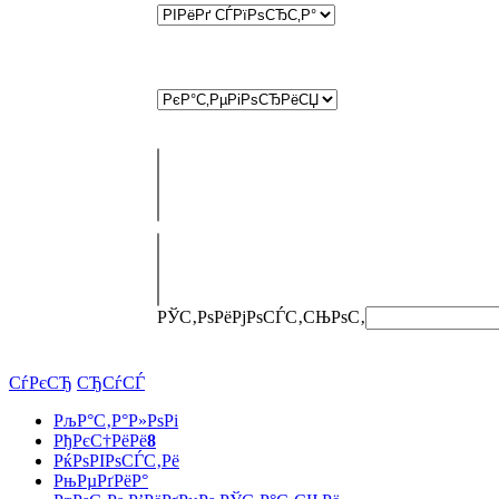
РЎС‚РѕРёРјРѕСЃС‚СЊ
РѕС‚
СѓРєСЂ
СЂСѓСЃ
РљР°С‚Р°Р»РѕРі
РђРєС†РёРё
8
РќРѕРІРѕСЃС‚Рё
РњРµРґРёР°