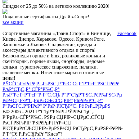
Скидки от 25 до 50% на летнюю коллекцию 2020!
Подарочные сертификаты Драйв-Спорт!
все акции
Спортивные магазины «Драйв-Спорт» в Виннице,
Facebook
Киеве, Днепре, Харькове, Одессе, Кривом Роге,
Запорожье и Львове. Снаряжение, одежда и
аксессуары для активного отдыха и спорта!
Велосипеды горные и bmx, роликовые коньки и
скейтборды, горные лыжи, сноуборды, ледовые
коньки, туристическое снаряжение, палатки,
спальные мешки. Известные марки и отличные
цены!
РЎСЃС‹Р»РєРё
РљРѕРЅС‚Р°РєС‚С‹
Р’Р°РєР°РЅСЃРёРё
РљР°СЂС‚Р° СЃР°Р№С‚Р°
РљР°Рє Р·Р°РєР°Р·Р°С‚СЊ
Р“Р°СЂР°РЅС‚РёР№РЅС‹Рµ
РѕР±СЏР·Р°С‚РµР»СЊСЃС‚РІР°
РћРїР»Р°С‚Р°
Р”РѕСЃС‚Р°РІРєР°
Р’РѕР·РІСЂР°С‚ Рё РѕР±РјРµРЅ
В© 2006 - 2021 Р”СЂР°Р№РІ-РЎРїРѕСЂС‚.
Р’РµР±-СЃР°Р№С‚ РЅРµ СЏРІР»СЏРµС‚СЃСЏ
РѕСЃРЅРѕРІР°РЅРёРµРј РґР»СЏ
РїСЂРµРґСЉСЏРІР»РµРЅРёСЏ РїСЂРµС‚РµРЅР·РёР№
Р’Р°С€ РіРѕСЂРѕРґ "Киев"?