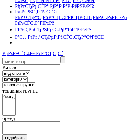
Р¤РѕС‚Рѕ
Р’РёРґРµРѕ
РЎС‚Р°С‚СЊРё
РђРґСЂРµСЃР° РјР°РіР°Р·РёРЅРѕРІ
2
РљРѕРЅС‚Р°РєС‚С‹
РћР±СЂР°С‚РЅР°СЏ СЃРІСЏР·СЊ
РћРїС‚РѕРІС‹Рµ
РїРѕСЃС‚Р°РІРєРё
РРЅС‚РµСЂРЅРµС‚-РјР°РіР°Р·РёРЅ
Р’С…РѕРґ / СЂРµРіРёСЃС‚СЂР°С†РёСЏ
РџРѕР»СѓС‡Рё РєР°СЂС‚Сѓ
Каталог
товарная группа
бренд