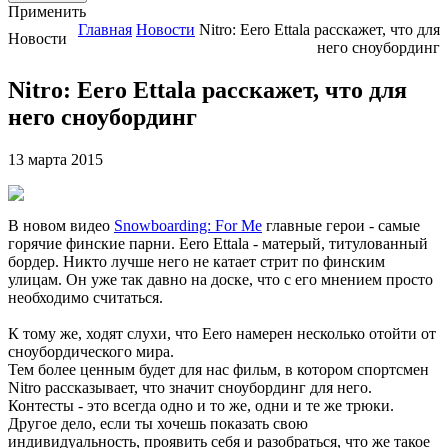
Применить
Главная
Новости
Nitro: Eero Ettala расскажет, что для
Новости
него сноубординг
Nitro: Eero Ettala расскажет, что для
него сноубординг
13 марта 2015
В новом видео
Snowboarding: For Me
главные герои - самые
горячие финские парни. Eero Ettala - матерый, титулованный
бордер. Никто лучше него не катает стрит по финским
улицам. Он уже так давно на доске, что с его мнением просто
необходимо считаться.
К тому же, ходят слухи, что Eero намерен несколько отойти от
сноубордического мира.
Тем более ценным будет для нас фильм, в котором спортсмен
Nitro рассказывает, что значит сноубординг для него.
Контесты - это всегда одно и то же, одни и те же трюки.
Другое дело, если ты хочешь показать свою
индивидуальность, проявить себя и разобраться, что же такое