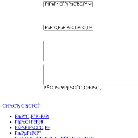
РЎС‚РѕРёРјРѕСЃС‚СЊ
РѕС‚
СѓРєСЂ
СЂСѓСЃ
РљР°С‚Р°Р»РѕРі
РђРєС†РёРё
8
РќРѕРІРѕСЃС‚Рё
РњРµРґРёР°