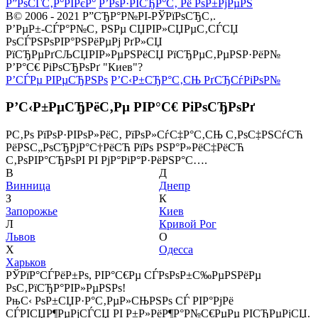
Р”РѕСЃС‚Р°РІРєР°
Р’РѕР·РІСЂР°С‚ Рё РѕР±РјРµРЅ
В© 2006 - 2021 Р”СЂР°Р№РІ-РЎРїРѕСЂС‚.
Р’РµР±-СЃР°Р№С‚ РЅРµ СЏРІР»СЏРµС‚СЃСЏ
РѕСЃРЅРѕРІР°РЅРёРµРј РґР»СЏ
РїСЂРµРґСЉСЏРІР»РµРЅРёСЏ РїСЂРµС‚РµРЅР·РёР№
Р’Р°С€ РіРѕСЂРѕРґ "Киев"?
Р’СЃРµ РІРµСЂРЅРѕ
Р’С‹Р±СЂР°С‚СЊ РґСЂСѓРіРѕР№
Р’С‹Р±РµСЂРёС‚Рµ РІР°С€ РіРѕСЂРѕРґ
Р­С‚Рѕ РїРѕР·РІРѕР»РёС‚ РїРѕР»СѓС‡Р°С‚СЊ С‚РѕС‡РЅСѓСЋ
РёРЅС„РѕСЂРјР°С†РёСЋ РїРѕ РЅР°Р»РёС‡РёСЋ
С‚РѕРІР°СЂРѕРІ РІ РјР°РіР°Р·РёРЅР°С….
В
Д
Винница
Днепр
З
К
Запорожье
Киев
Л
Кривой Рог
Львов
О
Х
Одесса
Харьков
РЎРїР°СЃРёР±Рѕ, РІР°С€Рµ СЃРѕРѕР±С‰РµРЅРёРµ
РѕС‚РїСЂР°РІР»РµРЅРѕ!
РњС‹ РѕР±СЏР·Р°С‚РµР»СЊРЅРѕ СЃ РІР°РјРё
СЃРІСЏР¶РµРјСЃСЏ РІ Р±Р»РёР¶Р°Р№С€РµРµ РІСЂРµРјСЏ.