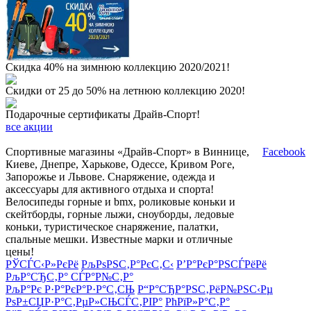
Скидка 40% на зимнюю коллекцию 2020/2021!
Скидки от 25 до 50% на летнюю коллекцию 2020!
Подарочные сертификаты Драйв-Спорт!
все акции
Спортивные магазины «Драйв-Спорт» в Виннице,
Facebook
Киеве, Днепре, Харькове, Одессе, Кривом Роге,
Запорожье и Львове. Снаряжение, одежда и
аксессуары для активного отдыха и спорта!
Велосипеды горные и bmx, роликовые коньки и
скейтборды, горные лыжи, сноуборды, ледовые
коньки, туристическое снаряжение, палатки,
спальные мешки. Известные марки и отличные
цены!
РЎСЃС‹Р»РєРё
РљРѕРЅС‚Р°РєС‚С‹
Р’Р°РєР°РЅСЃРёРё
РљР°СЂС‚Р° СЃР°Р№С‚Р°
РљР°Рє Р·Р°РєР°Р·Р°С‚СЊ
Р“Р°СЂР°РЅС‚РёР№РЅС‹Рµ
РѕР±СЏР·Р°С‚РµР»СЊСЃС‚РІР°
РћРїР»Р°С‚Р°