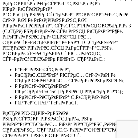
РџРµСЂРІРѕРµ Р±РµСЃРїР»Р°С‚РЅРѕРµ РўРћ
РІРµР»РѕСЃРёРїРµРґР°
Р’ С‚РµС‡РµРЅРёРµ СЃСЂРѕРєР° РїСЂРёСЂР°Р±РѕС‚РєРё
СѓР·Р»РѕРІ Рё РєРѕРјРїРѕРЅРµРЅС‚РѕРІ
РІРµР»РѕСЃРёРїРµРґР°, СЃРѕСЃС‚Р°РІР»СЏСЋС‰РµРіРѕ 3
(С‚СЂРё) РЅРµРґРµР»Рё СЃРѕ РґРЅСЏ РїСЂРѕРґР°Р¶Рё,
РґРѕРїРѕР»РЅРёС‚РµР»СЊРЅР°СЏ РёС…
СЂРµРіСѓР»РёСЂРѕРІРєР° Рё РЅР°СЃС‚СЂРѕР№РєР°
РїСЂРѕРёР·РІРѕРґРёС‚СЃСЏ Р±РµСЃРїР»Р°С‚РЅРѕ.
Р’ СЂРµРіСѓР»РёСЂРѕРІРєСѓ РІС…РѕРґСЏС‚
СЃР»РµРґСѓСЋС‰РёРµ РІРёРґС‹ СЂР°Р±РѕС‚:
Р”РёР°РіРЅРѕСЃС‚РёРєР°;
РџСЂРѕС‚СЏР¶РєР° РІСЃРµС… СѓР·Р»РѕРІ Рё
СЂРµР·СЊР±РѕРІС‹С… СЃРѕРµРґРёРЅРµРЅРёР№;
Р РµРіСѓР»РёСЂРѕРІРєР°
РїРµСЂРµРєР»СЋС‡РµРЅРёСЏ РїРµСЂРµРґР°С‡;
Р РµРіСѓР»РёСЂРѕРІРєР° С‚РѕСЂРјРѕР·РѕРІ;
РќР°РєР°С‡РєР° РєРѕР»РµСЃ.
РџСЂРё РІС‹СЏРІР»РµРЅРёРё
РЅРµРёСЃРїСЂР°РІРЅРѕСЃС‚РµР№, РЅРµ
РїРѕРїР°РґР°СЋС‰РёС… РїРѕРґ РіР°СЂР°РЅС‚РёР№РЅС‹Р№
СЂРµРјРѕРЅС‚, СЂР°Р±РѕС‚С‹ РѕРїР»Р°С‡РёРІР°СЋС‚СЃСЏ
СЃРѕРіР»Р°СЃРЅРѕ РїСЂР°Р№СЃСѓ.