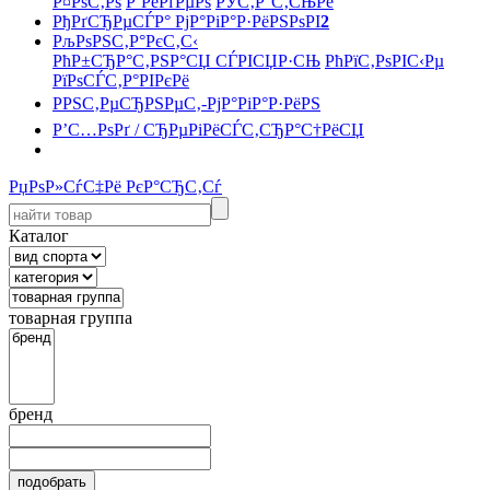
Р¤РѕС‚Рѕ
Р’РёРґРµРѕ
РЎС‚Р°С‚СЊРё
РђРґСЂРµСЃР° РјР°РіР°Р·РёРЅРѕРІ
2
РљРѕРЅС‚Р°РєС‚С‹
РћР±СЂР°С‚РЅР°СЏ СЃРІСЏР·СЊ
РћРїС‚РѕРІС‹Рµ
РїРѕСЃС‚Р°РІРєРё
РРЅС‚РµСЂРЅРµС‚-РјР°РіР°Р·РёРЅ
Р’С…РѕРґ / СЂРµРіРёСЃС‚СЂР°С†РёСЏ
РџРѕР»СѓС‡Рё РєР°СЂС‚Сѓ
Каталог
товарная группа
бренд