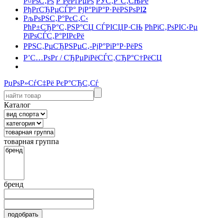
Р¤РѕС‚Рѕ
Р’РёРґРµРѕ
РЎС‚Р°С‚СЊРё
РђРґСЂРµСЃР° РјР°РіР°Р·РёРЅРѕРІ
2
РљРѕРЅС‚Р°РєС‚С‹
РћР±СЂР°С‚РЅР°СЏ СЃРІСЏР·СЊ
РћРїС‚РѕРІС‹Рµ
РїРѕСЃС‚Р°РІРєРё
РРЅС‚РµСЂРЅРµС‚-РјР°РіР°Р·РёРЅ
Р’С…РѕРґ / СЂРµРіРёСЃС‚СЂР°С†РёСЏ
РџРѕР»СѓС‡Рё РєР°СЂС‚Сѓ
Каталог
товарная группа
бренд