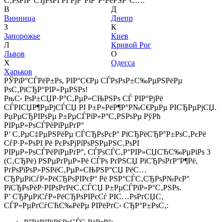
С‚РѕРІР°СЂРѕРІ РІ РјР°РіР°Р·РёРЅР°С….
В
Д
Винница
Днепр
З
К
Запорожье
Киев
Л
Кривой Рог
Львов
О
Х
Одесса
Харьков
РЎРїР°СЃРёР±Рѕ, РІР°С€Рµ СЃРѕРѕР±С‰РµРЅРёРµ
РѕС‚РїСЂР°РІР»РµРЅРѕ!
РњС‹ РѕР±СЏР·Р°С‚РµР»СЊРЅРѕ СЃ РІР°РјРё
СЃРІСЏР¶РµРјСЃСЏ РІ Р±Р»РёР¶Р°Р№С€РµРµ РІСЂРµРјСЏ.
РџРµСЂРІРѕРµ Р±РµСЃРїР»Р°С‚РЅРѕРµ РўРћ
РІРµР»РѕСЃРёРїРµРґР°
Р’ С‚РµС‡РµРЅРёРµ СЃСЂРѕРєР° РїСЂРёСЂР°Р±РѕС‚РєРё
СѓР·Р»РѕРІ Рё РєРѕРјРїРѕРЅРµРЅС‚РѕРІ
РІРµР»РѕСЃРёРїРµРґР°, СЃРѕСЃС‚Р°РІР»СЏСЋС‰РµРіРѕ 3
(С‚СЂРё) РЅРµРґРµР»Рё СЃРѕ РґРЅСЏ РїСЂРѕРґР°Р¶Рё,
РґРѕРїРѕР»РЅРёС‚РµР»СЊРЅР°СЏ РёС…
СЂРµРіСѓР»РёСЂРѕРІРєР° Рё РЅР°СЃС‚СЂРѕР№РєР°
РїСЂРѕРёР·РІРѕРґРёС‚СЃСЏ Р±РµСЃРїР»Р°С‚РЅРѕ.
Р’ СЂРµРіСѓР»РёСЂРѕРІРєСѓ РІС…РѕРґСЏС‚
СЃР»РµРґСѓСЋС‰РёРµ РІРёРґС‹ СЂР°Р±РѕС‚: