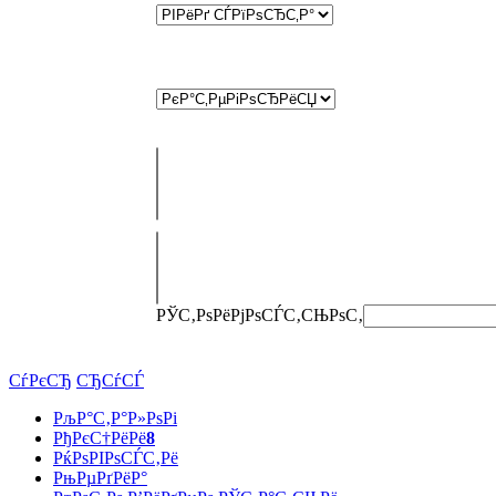
РЎС‚РѕРёРјРѕСЃС‚СЊ
РѕС‚
СѓРєСЂ
СЂСѓСЃ
РљР°С‚Р°Р»РѕРі
РђРєС†РёРё
8
РќРѕРІРѕСЃС‚Рё
РњРµРґРёР°