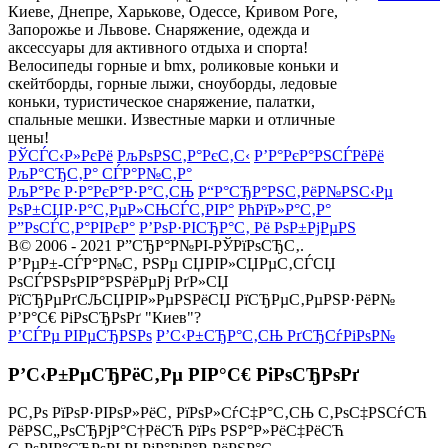
Киеве, Днепре, Харькове, Одессе, Кривом Роге,
Запорожье и Львове. Снаряжение, одежда и
аксессуары для активного отдыха и спорта!
Велосипеды горные и bmx, роликовые коньки и
скейтборды, горные лыжи, сноуборды, ледовые
коньки, туристическое снаряжение, палатки,
спальные мешки. Известные марки и отличные
цены!
РЎСЃС‹Р»РєРё
РљРѕРЅС‚Р°РєС‚С‹
Р’Р°РєР°РЅСЃРёРё
РљР°СЂС‚Р° СЃР°Р№С‚Р°
РљР°Рє Р·Р°РєР°Р·Р°С‚СЊ
Р“Р°СЂР°РЅС‚РёР№РЅС‹Рµ
РѕР±СЏР·Р°С‚РµР»СЊСЃС‚РІР°
РћРїР»Р°С‚Р°
Р”РѕСЃС‚Р°РІРєР°
Р’РѕР·РІСЂР°С‚ Рё РѕР±РјРµРЅ
В© 2006 - 2021 Р”СЂР°Р№РІ-РЎРїРѕСЂС‚.
Р’РµР±-СЃР°Р№С‚ РЅРµ СЏРІР»СЏРµС‚СЃСЏ
РѕСЃРЅРѕРІР°РЅРёРµРј РґР»СЏ
РїСЂРµРґСЉСЏРІР»РµРЅРёСЏ РїСЂРµС‚РµРЅР·РёР№
Р’Р°С€ РіРѕСЂРѕРґ "Киев"?
Р’СЃРµ РІРµСЂРЅРѕ
Р’С‹Р±СЂР°С‚СЊ РґСЂСѓРіРѕР№
Р’С‹Р±РµСЂРёС‚Рµ РІР°С€ РіРѕСЂРѕРґ
Р­С‚Рѕ РїРѕР·РІРѕР»РёС‚ РїРѕР»СѓС‡Р°С‚СЊ С‚РѕС‡РЅСѓСЋ
РёРЅС„РѕСЂРјР°С†РёСЋ РїРѕ РЅР°Р»РёС‡РёСЋ