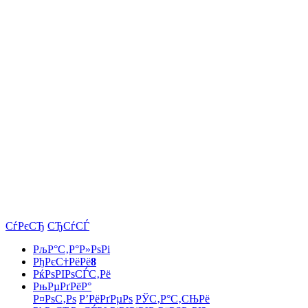
СѓРєСЂ
СЂСѓСЃ
РљР°С‚Р°Р»РѕРі
РђРєС†РёРё
8
РќРѕРІРѕСЃС‚Рё
РњРµРґРёР°
Р¤РѕС‚Рѕ
Р’РёРґРµРѕ
РЎС‚Р°С‚СЊРё