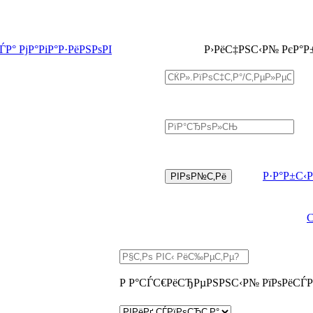
Р° РјР°РіР°Р·РёРЅРѕРІ
Р›РёС‡РЅС‹Р№ РєР°Р
Р·Р°Р±С‹
Р Р°СЃС€РёСЂРµРЅРЅС‹Р№ РїРѕРёСЃР