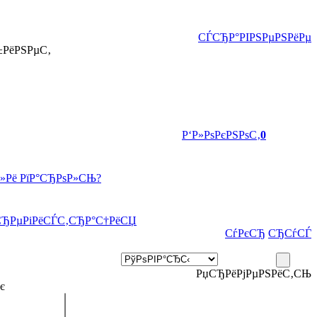
СЃСЂР°РІРЅРµРЅРёРµ
±РёРЅРµС‚
Р‘Р»РѕРєРЅРѕС‚
0
Р»Рё РїР°СЂРѕР»СЊ?
СЂРµРіРёСЃС‚СЂР°С†РёСЏ
СѓРєСЂ
СЂСѓСЃ
РџСЂРёРјРµРЅРёС‚СЊ
є