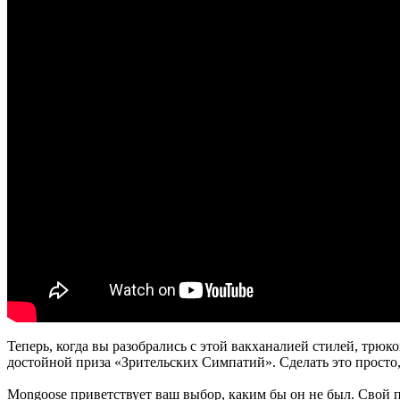
Теперь, когда вы разобрались с этой вакханалией стилей, трю
достойной приза «Зрительских Симпатий». Сделать это просто
Mongoose приветствует ваш выбор, каким бы он не был. Свой пр