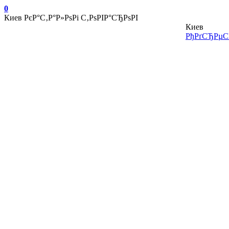
0
Киев
РєР°С‚Р°Р»РѕРі С‚РѕРІР°СЂРѕРІ
Киев
РђРґСЂРµСЃ