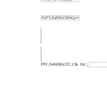
РЎС‚РѕРёРјРѕСЃС‚СЊ
РѕС‚