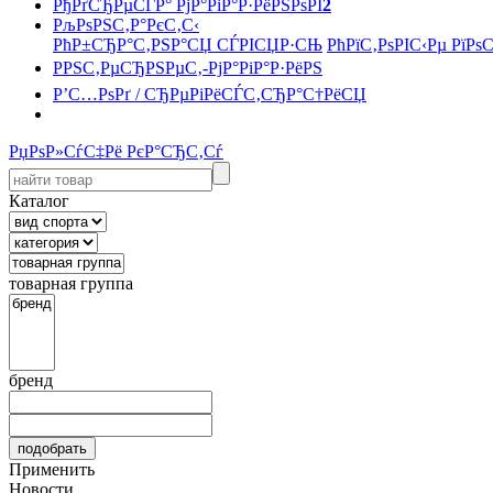
РђРґСЂРµСЃР° РјР°РіР°Р·РёРЅРѕРІ
2
РљРѕРЅС‚Р°РєС‚С‹
РћР±СЂР°С‚РЅР°СЏ СЃРІСЏР·СЊ
РћРїС‚РѕРІС‹Рµ РїРѕ
РРЅС‚РµСЂРЅРµС‚-РјР°РіР°Р·РёРЅ
Р’С…РѕРґ / СЂРµРіРёСЃС‚СЂР°С†РёСЏ
РџРѕР»СѓС‡Рё РєР°СЂС‚Сѓ
Каталог
товарная группа
бренд
Применить
Новости