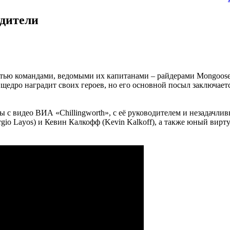
едители
стью командами, ведомыми их капитанами – райдерами Mongoose
щедро наградит своих героев, но его основной посыл заключает
мы с видео ВИА «Chillingworth», с её руководителем и незадач
o Layos) и Кевин Калкофф (Kevin Kalkoff), а также юный вирту