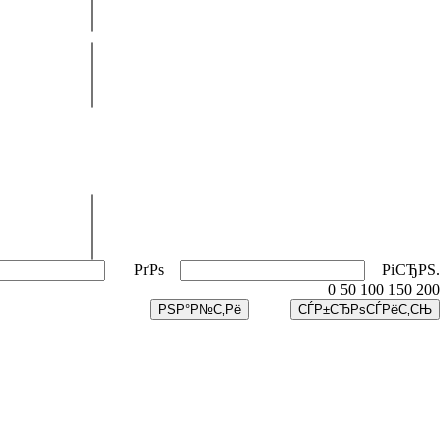
РґРѕ
РіСЂРЅ.
0
50
100
150
200