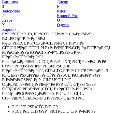
Винница
Днепр
З
К
Запорожье
Киев
Л
Кривой Рог
Львов
О
Х
Одесса
Харьков
РЎРїР°СЃРёР±Рѕ, РІР°С€Рµ СЃРѕРѕР±С‰РµРЅРёРµ
РѕС‚РїСЂР°РІР»РµРЅРѕ!
РњС‹ РѕР±СЏР·Р°С‚РµР»СЊРЅРѕ СЃ РІР°РјРё
СЃРІСЏР¶РµРјСЃСЏ РІ Р±Р»РёР¶Р°Р№С€РµРµ РІСЂРµРјСЏ.
РџРµСЂРІРѕРµ Р±РµСЃРїР»Р°С‚РЅРѕРµ РўРћ
РІРµР»РѕСЃРёРїРµРґР°
Р’ С‚РµС‡РµРЅРёРµ СЃСЂРѕРєР° РїСЂРёСЂР°Р±РѕС‚РєРё
СѓР·Р»РѕРІ Рё РєРѕРјРїРѕРЅРµРЅС‚РѕРІ
РІРµР»РѕСЃРёРїРµРґР°, СЃРѕСЃС‚Р°РІР»СЏСЋС‰РµРіРѕ 3
(С‚СЂРё) РЅРµРґРµР»Рё СЃРѕ РґРЅСЏ РїСЂРѕРґР°Р¶Рё,
РґРѕРїРѕР»РЅРёС‚РµР»СЊРЅР°СЏ РёС…
СЂРµРіСѓР»РёСЂРѕРІРєР° Рё РЅР°СЃС‚СЂРѕР№РєР°
РїСЂРѕРёР·РІРѕРґРёС‚СЃСЏ Р±РµСЃРїР»Р°С‚РЅРѕ.
Р’ СЂРµРіСѓР»РёСЂРѕРІРєСѓ РІС…РѕРґСЏС‚
СЃР»РµРґСѓСЋС‰РёРµ РІРёРґС‹ СЂР°Р±РѕС‚:
Р”РёР°РіРЅРѕСЃС‚РёРєР°;
РџСЂРѕС‚СЏР¶РєР° РІСЃРµС… СѓР·Р»РѕРІ Рё