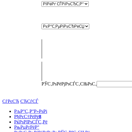
РЎС‚РѕРёРјРѕСЃС‚СЊ
РѕС‚
СѓРєСЂ
СЂСѓСЃ
РљР°С‚Р°Р»РѕРі
РђРєС†РёРё
8
РќРѕРІРѕСЃС‚Рё
РњРµРґРёР°