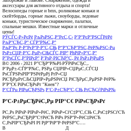
Запорожье и Львове. Снаряжение, одежда и
аксессуары для активного отдыха и спорта!
Велосипеды горные и bmx, роликовые коньки и
скейтборды, горные лыжи, сноуборды, ледовые
коньки, туристическое снаряжение, палатки,
спальные мешки. Известные марки и отличные
цены!
РЎСЃС‹Р»РєРё
РљРѕРЅС‚Р°РєС‚С‹
Р’Р°РєР°РЅСЃРёРё
РљР°СЂС‚Р° СЃР°Р№С‚Р°
РљР°Рє Р·Р°РєР°Р·Р°С‚СЊ
Р“Р°СЂР°РЅС‚РёР№РЅС‹Рµ
РѕР±СЏР·Р°С‚РµР»СЊСЃС‚РІР°
РћРїР»Р°С‚Р°
Р”РѕСЃС‚Р°РІРєР°
Р’РѕР·РІСЂР°С‚ Рё РѕР±РјРµРЅ
В© 2006 - 2021 Р”СЂР°Р№РІ-РЎРїРѕСЂС‚.
Р’РµР±-СЃР°Р№С‚ РЅРµ СЏРІР»СЏРµС‚СЃСЏ
РѕСЃРЅРѕРІР°РЅРёРµРј РґР»СЏ
РїСЂРµРґСЉСЏРІР»РµРЅРёСЏ РїСЂРµС‚РµРЅР·РёР№
Р’Р°С€ РіРѕСЂРѕРґ "Киев"?
Р’СЃРµ РІРµСЂРЅРѕ
Р’С‹Р±СЂР°С‚СЊ РґСЂСѓРіРѕР№
Р’С‹Р±РµСЂРёС‚Рµ РІР°С€ РіРѕСЂРѕРґ
Р­С‚Рѕ РїРѕР·РІРѕР»РёС‚ РїРѕР»СѓС‡Р°С‚СЊ С‚РѕС‡РЅСѓСЋ
РёРЅС„РѕСЂРјР°С†РёСЋ РїРѕ РЅР°Р»РёС‡РёСЋ
С‚РѕРІР°СЂРѕРІ РІ РјР°РіР°Р·РёРЅР°С….
В
Д