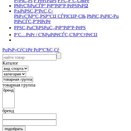
Р¤РѕС‚Рѕ
Р’РёРґРµРѕ
РЎС‚Р°С‚СЊРё
РђРґСЂРµСЃР° РјР°РіР°Р·РёРЅРѕРІ
2
РљРѕРЅС‚Р°РєС‚С‹
РћР±СЂР°С‚РЅР°СЏ СЃРІСЏР·СЊ
РћРїС‚РѕРІС‹Рµ
РїРѕСЃС‚Р°РІРєРё
РРЅС‚РµСЂРЅРµС‚-РјР°РіР°Р·РёРЅ
Р’С…РѕРґ / СЂРµРіРёСЃС‚СЂР°С†РёСЏ
РџРѕР»СѓС‡Рё РєР°СЂС‚Сѓ
Каталог
товарная группа
бренд