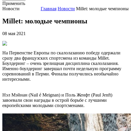
Применить
Новости
Главная
Новости
Millet: молодые чемпионы
Millet: молодые чемпионы
08 мая 2021
На Первенстве Европы по скалолазанию победу одержали
сразу два французских спортсмена из команды Millet.
Боулдеринг – очень зрелищная дисциплина скалолазания.
Именно боулдеринг завершал почти недельную программу
соревнований в Перми. Финалы получились необычайно
интересными.
Нэл Мэйнан (Nail é Meignan) и Поль Женфт (Paul Jenft)
завоевали свои награды в острой борьбе с лучшими
европейскими молодыми спортсменами.