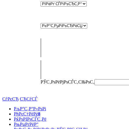
РЎС‚РѕРёРјРѕСЃС‚СЊ
РѕС‚
СѓРєСЂ
СЂСѓСЃ
РљР°С‚Р°Р»РѕРі
РђРєС†РёРё
8
РќРѕРІРѕСЃС‚Рё
РњРµРґРёР°