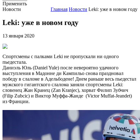
Применить
Новости
Главная
Новости
Leki: уже в новом году
Leki: уже в новом году
13 января 2020
Спортсмены с палками Leki не пропускали ни одного
пьедестала.
Даниэль Юль (Daniel Yule) после невероятно удачного
выступления в Мадонне ди Кампильо снова праздновал
победу в слаломе в Адельбодене! Днем раньше весь пьедестал
мужского гигантского слалома заняли спортсмены Leki:
словенец Жан Кранец (Zan Kranjec), хорват Филип Зубчич
(Filip Zubcic) и Виктор Муффа-Жанде (Victor Muffat-Jeandet)
из Франции.