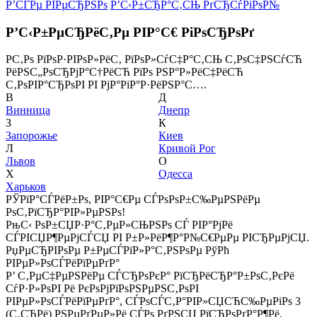
Р’СЃРµ РІРµСЂРЅРѕ
Р’С‹Р±СЂР°С‚СЊ РґСЂСѓРіРѕР№
Р’С‹Р±РµСЂРёС‚Рµ РІР°С€ РіРѕСЂРѕРґ
Р­С‚Рѕ РїРѕР·РІРѕР»РёС‚ РїРѕР»СѓС‡Р°С‚СЊ С‚РѕС‡РЅСѓСЋ
РёРЅС„РѕСЂРјР°С†РёСЋ РїРѕ РЅР°Р»РёС‡РёСЋ
С‚РѕРІР°СЂРѕРІ РІ РјР°РіР°Р·РёРЅР°С….
В
Д
Винница
Днепр
З
К
Запорожье
Киев
Л
Кривой Рог
Львов
О
Х
Одесса
Харьков
РЎРїР°СЃРёР±Рѕ, РІР°С€Рµ СЃРѕРѕР±С‰РµРЅРёРµ
РѕС‚РїСЂР°РІР»РµРЅРѕ!
РњС‹ РѕР±СЏР·Р°С‚РµР»СЊРЅРѕ СЃ РІР°РјРё
СЃРІСЏР¶РµРјСЃСЏ РІ Р±Р»РёР¶Р°Р№С€РµРµ РІСЂРµРјСЏ.
РџРµСЂРІРѕРµ Р±РµСЃРїР»Р°С‚РЅРѕРµ РўРћ
РІРµР»РѕСЃРёРїРµРґР°
Р’ С‚РµС‡РµРЅРёРµ СЃСЂРѕРєР° РїСЂРёСЂР°Р±РѕС‚РєРё
СѓР·Р»РѕРІ Рё РєРѕРјРїРѕРЅРµРЅС‚РѕРІ
РІРµР»РѕСЃРёРїРµРґР°, СЃРѕСЃС‚Р°РІР»СЏСЋС‰РµРіРѕ 3
(С‚СЂРё) РЅРµРґРµР»Рё СЃРѕ РґРЅСЏ РїСЂРѕРґР°Р¶Рё,