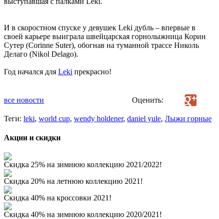
выступавшая с палками Leki.
И в скоростном спуске у девушек Leki дубль – впервые в
своей карьере выиграла швейцарская горнолыжница Корин
Сутер (Corinne Suter), обогнав на туманной трассе Николь
Делаго (Nikol Delago).
Год начался для
Leki
прекрасно!
все новости
Оценить:
Теги:
leki
,
world cup
,
wendy holdener
,
daniel yule
,
Лыжи горные
Акции и скидки
Скидка 25% на зимнюю коллекцию 2021/2022!
Скидка 20% на летнюю коллекцию 2021!
Скидка 40% на кроссовки 2021!
Скидка 40% на зимнюю коллекцию 2020/2021!