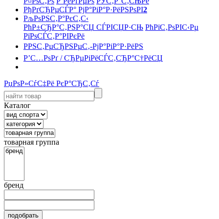
Р¤РѕС‚Рѕ
Р’РёРґРµРѕ
РЎС‚Р°С‚СЊРё
РђРґСЂРµСЃР° РјР°РіР°Р·РёРЅРѕРІ
2
РљРѕРЅС‚Р°РєС‚С‹
РћР±СЂР°С‚РЅР°СЏ СЃРІСЏР·СЊ
РћРїС‚РѕРІС‹Рµ
РїРѕСЃС‚Р°РІРєРё
РРЅС‚РµСЂРЅРµС‚-РјР°РіР°Р·РёРЅ
Р’С…РѕРґ / СЂРµРіРёСЃС‚СЂР°С†РёСЏ
РџРѕР»СѓС‡Рё РєР°СЂС‚Сѓ
Каталог
товарная группа
бренд