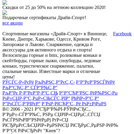
Скидки от 25 до 50% на летнюю коллекцию 2020!
Подарочные сертификаты Драйв-Спорт!
все акции
Спортивные магазины «Драйв-Спорт» в Виннице,
Facebook
Киеве, Днепре, Харькове, Одессе, Кривом Роге,
Запорожье и Львове. Снаряжение, одежда и
аксессуары для активного отдыха и спорта!
Велосипеды горные и bmx, роликовые коньки и
скейтборды, горные лыжи, сноуборды, ледовые
коньки, туристическое снаряжение, палатки,
спальные мешки. Известные марки и отличные
цены!
РЎСЃС‹Р»РєРё
РљРѕРЅС‚Р°РєС‚С‹
Р’Р°РєР°РЅСЃРёРё
РљР°СЂС‚Р° СЃР°Р№С‚Р°
РљР°Рє Р·Р°РєР°Р·Р°С‚СЊ
Р“Р°СЂР°РЅС‚РёР№РЅС‹Рµ
РѕР±СЏР·Р°С‚РµР»СЊСЃС‚РІР°
РћРїР»Р°С‚Р°
Р”РѕСЃС‚Р°РІРєР°
Р’РѕР·РІСЂР°С‚ Рё РѕР±РјРµРЅ
В© 2006 - 2021 Р”СЂР°Р№РІ-РЎРїРѕСЂС‚.
Р’РµР±-СЃР°Р№С‚ РЅРµ СЏРІР»СЏРµС‚СЃСЏ
РѕСЃРЅРѕРІР°РЅРёРµРј РґР»СЏ
РїСЂРµРґСЉСЏРІР»РµРЅРёСЏ РїСЂРµС‚РµРЅР·РёР№
Р’Р°С€ РіРѕСЂРѕРґ "Киев"?