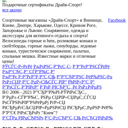
Подарочные сертификаты Драйв-Спорт!
все акции
Спортивные магазины «Драйв-Спорт» в Виннице,
Facebook
Киеве, Днепре, Харькове, Одессе, Кривом Роге,
Запорожье и Львове. Снаряжение, одежда и
аксессуары для активного отдыха и спорта!
Велосипеды горные и bmx, роликовые коньки и
скейтборды, горные лыжи, сноуборды, ледовые
коньки, туристическое снаряжение, палатки,
спальные мешки. Известные марки и отличные
цены!
РЎСЃС‹Р»РєРё
РљРѕРЅС‚Р°РєС‚С‹
Р’Р°РєР°РЅСЃРёРё
РљР°СЂС‚Р° СЃР°Р№С‚Р°
РљР°Рє Р·Р°РєР°Р·Р°С‚СЊ
Р“Р°СЂР°РЅС‚РёР№РЅС‹Рµ
РѕР±СЏР·Р°С‚РµР»СЊСЃС‚РІР°
РћРїР»Р°С‚Р°
Р”РѕСЃС‚Р°РІРєР°
Р’РѕР·РІСЂР°С‚ Рё РѕР±РјРµРЅ
В© 2006 - 2021 Р”СЂР°Р№РІ-РЎРїРѕСЂС‚.
Р’РµР±-СЃР°Р№С‚ РЅРµ СЏРІР»СЏРµС‚СЃСЏ
РѕСЃРЅРѕРІР°РЅРёРµРј РґР»СЏ
РїСЂРµРґСЉСЏРІР»РµРЅРёСЏ РїСЂРµС‚РµРЅР·РёР№
Р’Р°С€ РіРѕСЂРѕРґ "Киев"?
Р’СЃРµ РІРµСЂРЅРѕ
Р’С‹Р±СЂР°С‚СЊ РґСЂСѓРіРѕР№