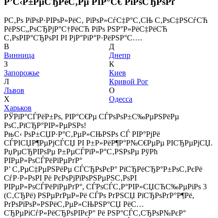
Р’С‹Р±РµСЂРёС‚Рµ РІР°С€ РіРѕСЂРѕРґ
Р­С‚Рѕ РїРѕР·РІРѕР»РёС‚ РїРѕР»СѓС‡Р°С‚СЊ С‚РѕС‡РЅСѓСЋ
РёРЅС„РѕСЂРјР°С†РёСЋ РїРѕ РЅР°Р»РёС‡РёСЋ
С‚РѕРІР°СЂРѕРІ РІ РјР°РіР°Р·РёРЅР°С….
В
Д
Винница
Днепр
З
К
Запорожье
Киев
Л
Кривой Рог
Львов
О
Х
Одесса
Харьков
РЎРїР°СЃРёР±Рѕ, РІР°С€Рµ СЃРѕРѕР±С‰РµРЅРёРµ
РѕС‚РїСЂР°РІР»РµРЅРѕ!
РњС‹ РѕР±СЏР·Р°С‚РµР»СЊРЅРѕ СЃ РІР°РјРё
СЃРІСЏР¶РµРјСЃСЏ РІ Р±Р»РёР¶Р°Р№С€РµРµ РІСЂРµРјСЏ.
РџРµСЂРІРѕРµ Р±РµСЃРїР»Р°С‚РЅРѕРµ РўРћ
РІРµР»РѕСЃРёРїРµРґР°
Р’ С‚РµС‡РµРЅРёРµ СЃСЂРѕРєР° РїСЂРёСЂР°Р±РѕС‚РєРё
СѓР·Р»РѕРІ Рё РєРѕРјРїРѕРЅРµРЅС‚РѕРІ
РІРµР»РѕСЃРёРїРµРґР°, СЃРѕСЃС‚Р°РІР»СЏСЋС‰РµРіРѕ 3
(С‚СЂРё) РЅРµРґРµР»Рё СЃРѕ РґРЅСЏ РїСЂРѕРґР°Р¶Рё,
РґРѕРїРѕР»РЅРёС‚РµР»СЊРЅР°СЏ РёС…
СЂРµРіСѓР»РёСЂРѕРІРєР° Рё РЅР°СЃС‚СЂРѕР№РєР°