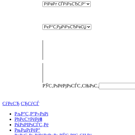
РЎС‚РѕРёРјРѕСЃС‚СЊ
РѕС‚
СѓРєСЂ
СЂСѓСЃ
РљР°С‚Р°Р»РѕРі
РђРєС†РёРё
8
РќРѕРІРѕСЃС‚Рё
РњРµРґРёР°