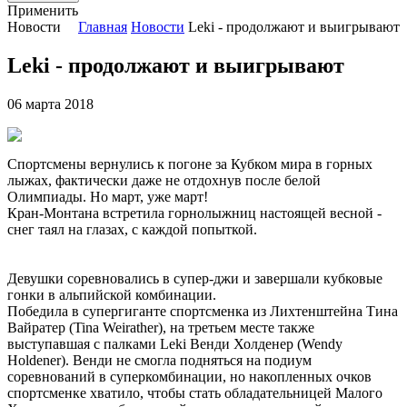
Применить
Новости
Главная
Новости
Leki - продолжают и выигрывают
Leki - продолжают и выигрывают
06 марта 2018
Спортсмены вернулись к погоне за Кубком мира в горных
лыжах, фактически даже не отдохнув после белой
Олимпиады. Но март, уже март!
Кран-Монтана встретила горнолыжниц настоящей весной -
снег таял на глазах, с каждой попыткой.
Девушки соревновались в супер-джи и завершали кубковые
гонки в альпийской комбинации.
Победила в супергиганте спортсменка из Лихтенштейна Тина
Вайратер (Tina Weirather), на третьем месте также
выступавшая с палками Leki Венди Холденер (Wendy
Holdener). Венди не смогла подняться на подиум
соревнований в суперкомбинации, но накопленных очков
спортсменке хватило, чтобы стать обладательницей Малого