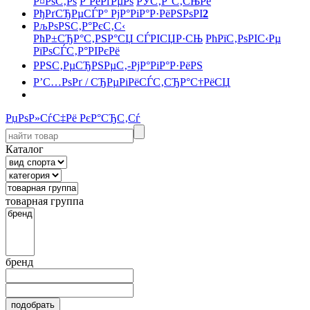
Р¤РѕС‚Рѕ
Р’РёРґРµРѕ
РЎС‚Р°С‚СЊРё
РђРґСЂРµСЃР° РјР°РіР°Р·РёРЅРѕРІ
2
РљРѕРЅС‚Р°РєС‚С‹
РћР±СЂР°С‚РЅР°СЏ СЃРІСЏР·СЊ
РћРїС‚РѕРІС‹Рµ
РїРѕСЃС‚Р°РІРєРё
РРЅС‚РµСЂРЅРµС‚-РјР°РіР°Р·РёРЅ
Р’С…РѕРґ / СЂРµРіРёСЃС‚СЂР°С†РёСЏ
РџРѕР»СѓС‡Рё РєР°СЂС‚Сѓ
Каталог
товарная группа
бренд