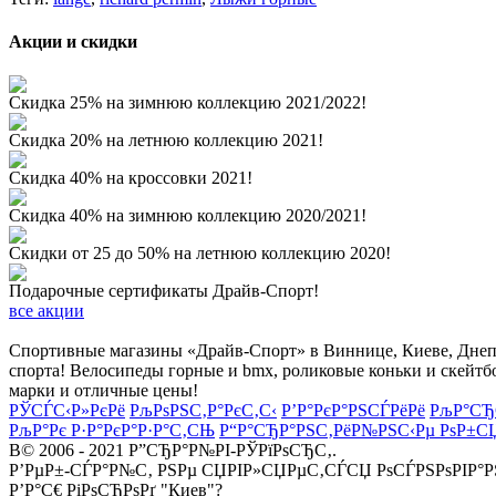
Акции и скидки
Скидка 25% на зимнюю коллекцию 2021/2022!
Скидка 20% на летнюю коллекцию 2021!
Скидка 40% на кроссовки 2021!
Скидка 40% на зимнюю коллекцию 2020/2021!
Скидки от 25 до 50% на летнюю коллекцию 2020!
Подарочные сертификаты Драйв-Спорт!
все акции
Спортивные магазины «Драйв-Спорт» в Виннице, Киеве, Днепре
спорта! Велосипеды горные и bmx, роликовые коньки и скейтб
марки и отличные цены!
РЎСЃС‹Р»РєРё
РљРѕРЅС‚Р°РєС‚С‹
Р’Р°РєР°РЅСЃРёРё
РљР°СЂ
РљР°Рє Р·Р°РєР°Р·Р°С‚СЊ
Р“Р°СЂР°РЅС‚РёР№РЅС‹Рµ РѕР±С
В© 2006 - 2021 Р”СЂР°Р№РІ-РЎРїРѕСЂС‚.
Р’РµР±-СЃР°Р№С‚ РЅРµ СЏРІР»СЏРµС‚СЃСЏ РѕСЃРЅРѕРІР°
Р’Р°С€ РіРѕСЂРѕРґ "Киев"?