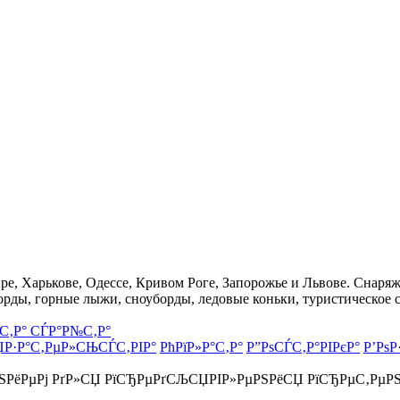
, Харькове, Одессе, Кривом Роге, Запорожье и Львове. Снаряже
орды, горные лыжи, сноуборды, ледовые коньки, туристическое 
С‚Р° СЃР°Р№С‚Р°
ЏР·Р°С‚РµР»СЊСЃС‚РІР°
РћРїР»Р°С‚Р°
Р”РѕСЃС‚Р°РІРєР°
Р’РѕР
РЅРёРµРј РґР»СЏ РїСЂРµРґСЉСЏРІР»РµРЅРёСЏ РїСЂРµС‚РµР