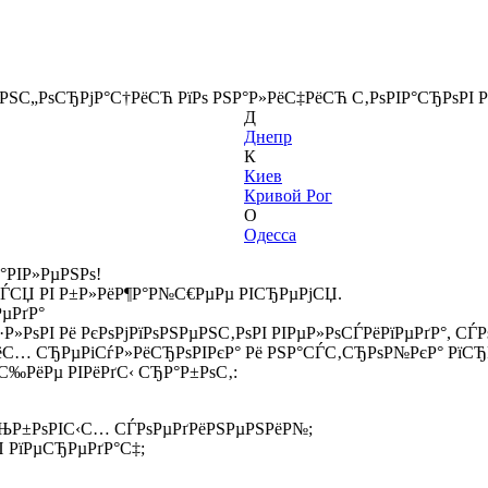
ёРЅС„РѕСЂРјР°С†РёСЋ РїРѕ РЅР°Р»РёС‡РёСЋ С‚РѕРІР°СЂРѕРІ Р
Д
Днепр
К
Киев
Кривой Рог
О
Одесса
°РІР»РµРЅРѕ!
СЃСЏ РІ Р±Р»РёР¶Р°Р№С€РµРµ РІСЂРµРјСЏ.
РµРґР°
Р»РѕРІ Рё РєРѕРјРїРѕРЅРµРЅС‚РѕРІ РІРµР»РѕСЃРёРїРµРґР°, С
ёС… СЂРµРіСѓР»РёСЂРѕРІРєР° Рё РЅР°СЃС‚СЂРѕР№РєР° РїСЂР
‰РёРµ РІРёРґС‹ СЂР°Р±РѕС‚:
СЊР±РѕРІС‹С… СЃРѕРµРґРёРЅРµРЅРёР№;
 РїРµСЂРµРґР°С‡;