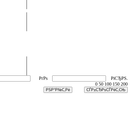
РґРѕ
РіСЂРЅ.
0
50
100
150
200