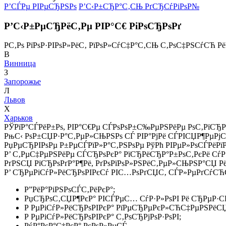
Р’СЃРµ РІРµСЂРЅРѕ
Р’С‹Р±СЂР°С‚СЊ РґСЂСѓРіРѕР№
Р’С‹Р±РµСЂРёС‚Рµ РІР°С€ РіРѕСЂРѕРґ
Р­С‚Рѕ РїРѕР·РІРѕР»РёС‚ РїРѕР»СѓС‡Р°С‚СЊ С‚РѕС‡РЅСѓСЋ Р
В
Винница
З
Запорожье
Л
Львов
Х
Харьков
РЎРїР°СЃРёР±Рѕ, РІР°С€Рµ СЃРѕРѕР±С‰РµРЅРёРµ РѕС‚РїСЂР
РњС‹ РѕР±СЏР·Р°С‚РµР»СЊРЅРѕ СЃ РІР°РјРё СЃРІСЏР¶РµРј
РџРµСЂРІРѕРµ Р±РµСЃРїР»Р°С‚РЅРѕРµ РўРћ РІРµР»РѕСЃРёРї
Р’ С‚РµС‡РµРЅРёРµ СЃСЂРѕРєР° РїСЂРёСЂР°Р±РѕС‚РєРё СѓР·
РґРЅСЏ РїСЂРѕРґР°Р¶Рё, РґРѕРїРѕР»РЅРёС‚РµР»СЊРЅР°СЏ Р
Р’ СЂРµРіСѓР»РёСЂРѕРІРєСѓ РІС…РѕРґСЏС‚ СЃР»РµРґСѓСЋС
Р”РёР°РіРЅРѕСЃС‚РёРєР°;
РџСЂРѕС‚СЏР¶РєР° РІСЃРµС… СѓР·Р»РѕРІ Рё СЂРµР·
Р РµРіСѓР»РёСЂРѕРІРєР° РїРµСЂРµРєР»СЋС‡РµРЅРёСЏ
Р РµРіСѓР»РёСЂРѕРІРєР° С‚РѕСЂРјРѕР·РѕРІ;
РќР°РєР°С‡РєР° РєРѕР»РµСЃ.