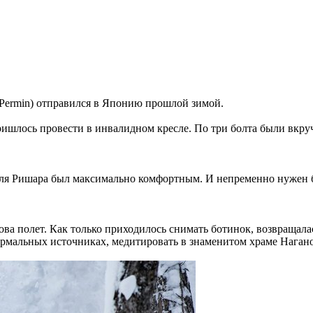
 Permin) отправился в Японию прошлой зимой.
ришлось провести в инвалидном кресле. По три болта были вкруч
для Ришара был максимально комфортным. И непременно нужен б
нова полет. Как только приходилось снимать ботинок, возвращала
ермальных источниках, медитировать в знаменитом храме Нагано