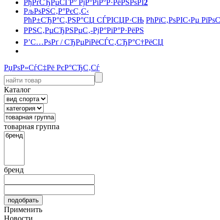
РђРґСЂРµСЃР° РјР°РіР°Р·РёРЅРѕРІ
2
РљРѕРЅС‚Р°РєС‚С‹
РћР±СЂР°С‚РЅР°СЏ СЃРІСЏР·СЊ
РћРїС‚РѕРІС‹Рµ РїРѕ
РРЅС‚РµСЂРЅРµС‚-РјР°РіР°Р·РёРЅ
Р’С…РѕРґ / СЂРµРіРёСЃС‚СЂР°С†РёСЏ
РџРѕР»СѓС‡Рё РєР°СЂС‚Сѓ
Каталог
товарная группа
бренд
Применить
Новости