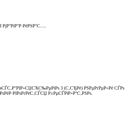
І РјР°РіР°Р·РёРЅР°С….
ЃРѕСЃС‚Р°РІР»СЏСЋС‰РµРіРѕ 3 (С‚СЂРё) РЅРµРґРµР»Рё СЃРѕ
ѕРёР·РІРѕРґРёС‚СЃСЏ Р±РµСЃРїР»Р°С‚РЅРѕ.