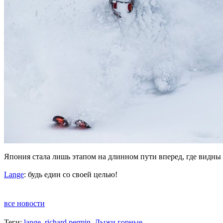
Япония стала лишь этапом на длинном пути вперед, где видны 
Lange
: будь един со своей целью!
все новости
Теги:
lange
,
richard permin
,
Лыжи горные