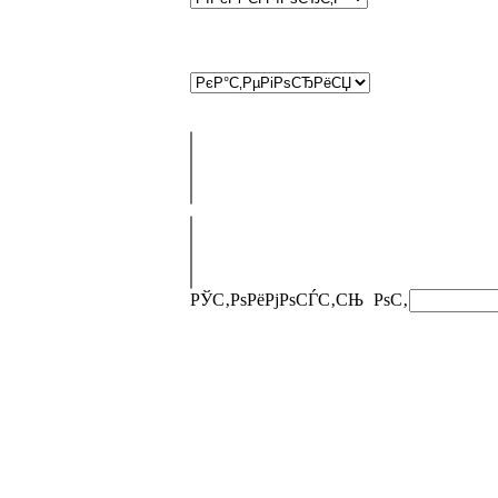
РЎС‚РѕРёРјРѕСЃС‚СЊ
РѕС‚