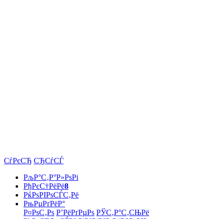
СѓРєСЂ
СЂСѓСЃ
РљР°С‚Р°Р»РѕРі
РђРєС†РёРё
8
РќРѕРІРѕСЃС‚Рё
РњРµРґРёР°
Р¤РѕС‚Рѕ
Р’РёРґРµРѕ
РЎС‚Р°С‚СЊРё