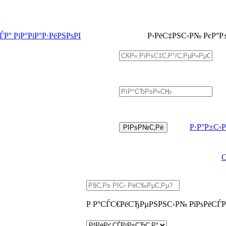
Р° РјР°РіР°Р·РёРЅРѕРІ
Р›РёС‡РЅС‹Р№ РєР°Р
Р·Р°Р±С‹
Р Р°СЃС€РёСЂРµРЅРЅС‹Р№ РїРѕРёСЃР