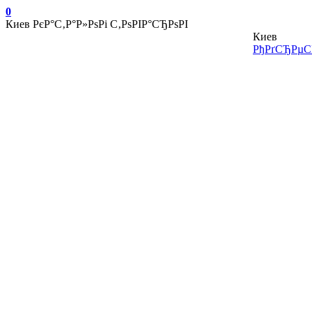
0
Киев
РєР°С‚Р°Р»РѕРі С‚РѕРІР°СЂРѕРІ
Киев
РђРґСЂРµСЃ