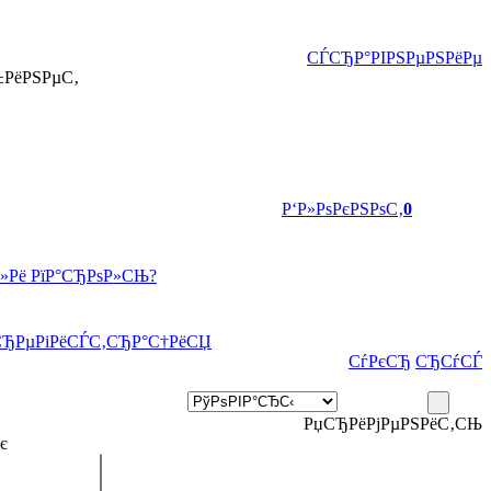
СЃСЂР°РІРЅРµРЅРёРµ
±РёРЅРµС‚
Р‘Р»РѕРєРЅРѕС‚
0
Р»Рё РїР°СЂРѕР»СЊ?
СЂРµРіРёСЃС‚СЂР°С†РёСЏ
СѓРєСЂ
СЂСѓСЃ
РџСЂРёРјРµРЅРёС‚СЊ
є