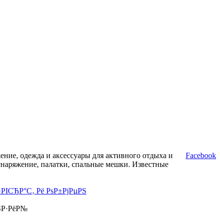
ние, одежда и аксессуары для активного отдыха и
Facebook
снаряжение, палатки, спальные мешки. Известные
·РІСЂР°С‚ Рё РѕР±РјРµРЅ
ЅР·РёР№