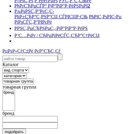
Р¤РѕС‚Рѕ
Р’РёРґРµРѕ
РЎС‚Р°С‚СЊРё
РђРґСЂРµСЃР° РјР°РіР°Р·РёРЅРѕРІ
2
РљРѕРЅС‚Р°РєС‚С‹
РћР±СЂР°С‚РЅР°СЏ СЃРІСЏР·СЊ
РћРїС‚РѕРІС‹Рµ
РїРѕСЃС‚Р°РІРєРё
РРЅС‚РµСЂРЅРµС‚-РјР°РіР°Р·РёРЅ
Р’С…РѕРґ / СЂРµРіРёСЃС‚СЂР°С†РёСЏ
РџРѕР»СѓС‡Рё РєР°СЂС‚Сѓ
Каталог
товарная группа
бренд