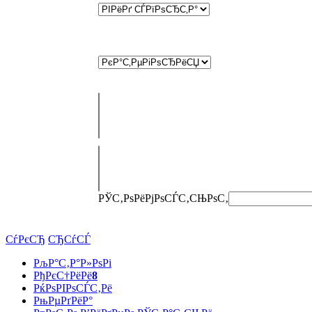
РЎС‚РѕРёРјРѕСЃС‚СЊ
РѕС‚
СѓРєСЂ
СЂСѓСЃ
РљР°С‚Р°Р»РѕРі
РђРєС†РёРё
8
РќРѕРІРѕСЃС‚Рё
РњРµРґРёР°