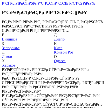
Р’СЃРµ РІРµСЂРЅРѕ
Р’С‹Р±СЂР°С‚СЊ РґСЂСѓРіРѕР№
Р’С‹Р±РµСЂРёС‚Рµ РІР°С€ РіРѕСЂРѕРґ
Р­С‚Рѕ РїРѕР·РІРѕР»РёС‚ РїРѕР»СѓС‡Р°С‚СЊ С‚РѕС‡РЅСѓСЋ
РёРЅС„РѕСЂРјР°С†РёСЋ РїРѕ РЅР°Р»РёС‡РёСЋ
С‚РѕРІР°СЂРѕРІ РІ РјР°РіР°Р·РёРЅР°С….
В
Д
Винница
Днепр
З
К
Запорожье
Киев
Л
Кривой Рог
Львов
О
Х
Одесса
Харьков
РЎРїР°СЃРёР±Рѕ, РІР°С€Рµ СЃРѕРѕР±С‰РµРЅРёРµ
РѕС‚РїСЂР°РІР»РµРЅРѕ!
РњС‹ РѕР±СЏР·Р°С‚РµР»СЊРЅРѕ СЃ РІР°РјРё
СЃРІСЏР¶РµРјСЃСЏ РІ Р±Р»РёР¶Р°Р№С€РµРµ РІСЂРµРјСЏ.
РџРµСЂРІРѕРµ Р±РµСЃРїР»Р°С‚РЅРѕРµ РўРћ
РІРµР»РѕСЃРёРїРµРґР°
Р’ С‚РµС‡РµРЅРёРµ СЃСЂРѕРєР° РїСЂРёСЂР°Р±РѕС‚РєРё
СѓР·Р»РѕРІ Рё РєРѕРјРїРѕРЅРµРЅС‚РѕРІ
РІРµР»РѕСЃРёРїРµРґР°, СЃРѕСЃС‚Р°РІР»СЏСЋС‰РµРіРѕ 3