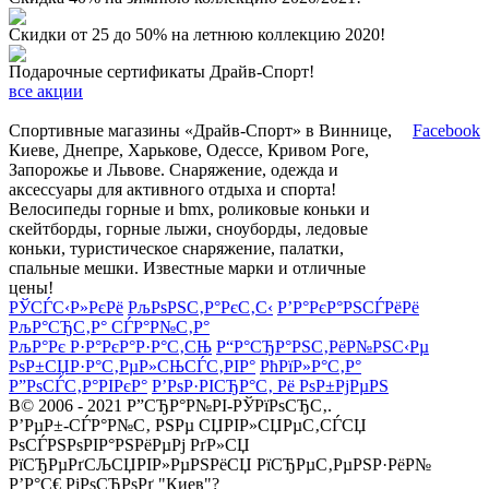
Скидки от 25 до 50% на летнюю коллекцию 2020!
Подарочные сертификаты Драйв-Спорт!
все акции
Спортивные магазины «Драйв-Спорт» в Виннице,
Facebook
Киеве, Днепре, Харькове, Одессе, Кривом Роге,
Запорожье и Львове. Снаряжение, одежда и
аксессуары для активного отдыха и спорта!
Велосипеды горные и bmx, роликовые коньки и
скейтборды, горные лыжи, сноуборды, ледовые
коньки, туристическое снаряжение, палатки,
спальные мешки. Известные марки и отличные
цены!
РЎСЃС‹Р»РєРё
РљРѕРЅС‚Р°РєС‚С‹
Р’Р°РєР°РЅСЃРёРё
РљР°СЂС‚Р° СЃР°Р№С‚Р°
РљР°Рє Р·Р°РєР°Р·Р°С‚СЊ
Р“Р°СЂР°РЅС‚РёР№РЅС‹Рµ
РѕР±СЏР·Р°С‚РµР»СЊСЃС‚РІР°
РћРїР»Р°С‚Р°
Р”РѕСЃС‚Р°РІРєР°
Р’РѕР·РІСЂР°С‚ Рё РѕР±РјРµРЅ
В© 2006 - 2021 Р”СЂР°Р№РІ-РЎРїРѕСЂС‚.
Р’РµР±-СЃР°Р№С‚ РЅРµ СЏРІР»СЏРµС‚СЃСЏ
РѕСЃРЅРѕРІР°РЅРёРµРј РґР»СЏ
РїСЂРµРґСЉСЏРІР»РµРЅРёСЏ РїСЂРµС‚РµРЅР·РёР№
Р’Р°С€ РіРѕСЂРѕРґ "Киев"?