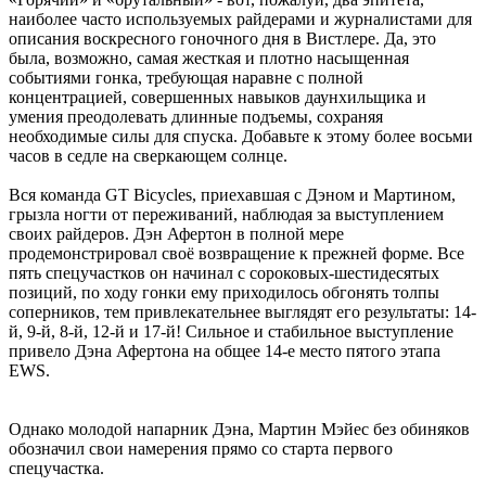
наиболее часто используемых райдерами и журналистами для
описания воскресного гоночного дня в Вистлере. Да, это
была, возможно, самая жесткая и плотно насыщенная
событиями гонка, требующая наравне с полной
концентрацией, совершенных навыков даунхильщика и
умения преодолевать длинные подъемы, сохраняя
необходимые силы для спуска. Добавьте к этому более восьми
часов в седле на сверкающем солнце.
Вся команда GT Bicycles, приехавшая с Дэном и Мартином,
грызла ногти от переживаний, наблюдая за выступлением
своих райдеров. Дэн Афертон в полной мере
продемонстрировал своё возвращение к прежней форме. Все
пять спецучастков он начинал с сороковых-шестидесятых
позиций, по ходу гонки ему приходилось обгонять толпы
соперников, тем привлекательнее выглядят его результаты: 14-
й, 9-й, 8-й, 12-й и 17-й! Сильное и стабильное выступление
привело Дэна Афертона на общее 14-е место пятого этапа
EWS.
Однако молодой напарник Дэна, Мартин Мэйес без обиняков
обозначил свои намерения прямо со старта первого
спецучастка.