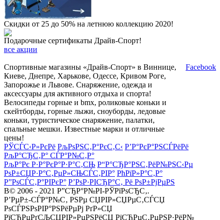
Скидки от 25 до 50% на летнюю коллекцию 2020!
Подарочные сертификаты Драйв-Спорт!
все акции
Спортивные магазины «Драйв-Спорт» в Виннице,
Facebook
Киеве, Днепре, Харькове, Одессе, Кривом Роге,
Запорожье и Львове. Снаряжение, одежда и
аксессуары для активного отдыха и спорта!
Велосипеды горные и bmx, роликовые коньки и
скейтборды, горные лыжи, сноуборды, ледовые
коньки, туристическое снаряжение, палатки,
спальные мешки. Известные марки и отличные
цены!
РЎСЃС‹Р»РєРё
РљРѕРЅС‚Р°РєС‚С‹
Р’Р°РєР°РЅСЃРёРё
РљР°СЂС‚Р° СЃР°Р№С‚Р°
РљР°Рє Р·Р°РєР°Р·Р°С‚СЊ
Р“Р°СЂР°РЅС‚РёР№РЅС‹Рµ
РѕР±СЏР·Р°С‚РµР»СЊСЃС‚РІР°
РћРїР»Р°С‚Р°
Р”РѕСЃС‚Р°РІРєР°
Р’РѕР·РІСЂР°С‚ Рё РѕР±РјРµРЅ
В© 2006 - 2021 Р”СЂР°Р№РІ-РЎРїРѕСЂС‚.
Р’РµР±-СЃР°Р№С‚ РЅРµ СЏРІР»СЏРµС‚СЃСЏ
РѕСЃРЅРѕРІР°РЅРёРµРј РґР»СЏ
РїСЂРµРґСЉСЏРІР»РµРЅРёСЏ РїСЂРµС‚РµРЅР·РёР№