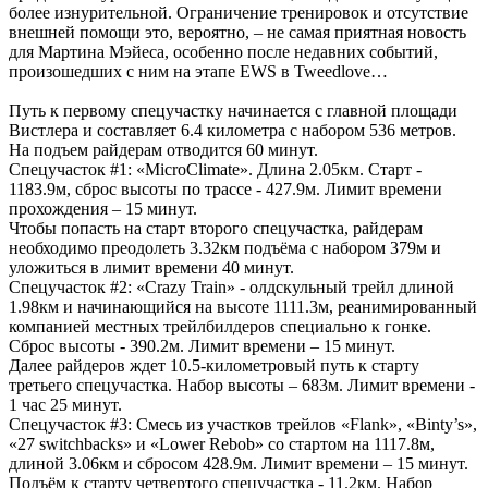
более изнурительной. Ограничение тренировок и отсутствие
внешней помощи это, вероятно, – не самая приятная новость
для Мартина Мэйеса, особенно после недавних событий,
произошедших с ним на этапе EWS в Tweedlove…
Путь к первому спецучастку начинается с главной площади
Вистлера и составляет 6.4 километра с набором 536 метров.
На подъем райдерам отводится 60 минут.
Спецучасток #1: «MicroClimate». Длина 2.05км. Старт -
1183.9м, сброс высоты по трассе - 427.9м. Лимит времени
прохождения – 15 минут.
Чтобы попасть на старт второго спецучастка, райдерам
необходимо преодолеть 3.32км подъёма с набором 379м и
уложиться в лимит времени 40 минут.
Спецучасток #2: «Crazy Train» - олдскульный трейл длиной
1.98км и начинающийся на высоте 1111.3м, реанимированный
компанией местных трейлбилдеров специально к гонке.
Сброс высоты - 390.2м. Лимит времени – 15 минут.
Далее райдеров ждет 10.5-километровый путь к старту
третьего спецучастка. Набор высоты – 683м. Лимит времени -
1 час 25 минут.
Спецучасток #3: Смесь из участков трейлов «Flank», «Binty’s»,
«27 switchbacks» и «Lower Rebob» со стартом на 1117.8м,
длиной 3.06км и сбросом 428.9м. Лимит времени – 15 минут.
Подъём к старту четвертого спецучастка - 11.2км. Набор