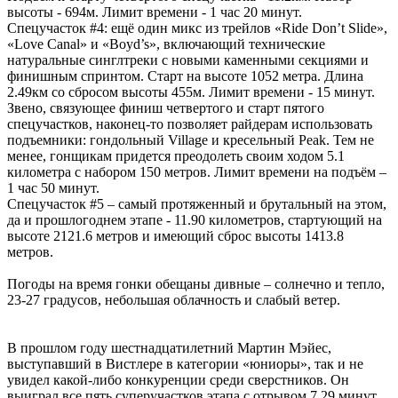
высоты - 694м. Лимит времени - 1 час 20 минут.
Спецучасток #4: ещё один микс из трейлов «Ride Don’t Slide»,
«Love Canal» и «Boyd’s», включающий технические
натуральные синглтреки с новыми каменными секциями и
финишным спринтом. Старт на высоте 1052 метра. Длина
2.49км со сбросом высоты 455м. Лимит времени - 15 минут.
Звено, связующее финиш четвертого и старт пятого
спецучастков, наконец-то позволяет райдерам использовать
подъемники: гондольный Village и кресельный Peak. Тем не
менее, гонщикам придется преодолеть своим ходом 5.1
километра с набором 150 метров. Лимит времени на подъём –
1 час 50 минут.
Спецучасток #5 – самый протяженный и брутальный на этом,
да и прошлогоднем этапе - 11.90 километров, стартующий на
высоте 2121.6 метров и имеющий сброс высоты 1413.8
метров.
Погоды на время гонки обещаны дивные – солнечно и тепло,
23-27 градусов, небольшая облачность и слабый ветер.
В прошлом году шестнадцатилетний Мартин Мэйес,
выступавший в Вистлере в категории «юниоры», так и не
увидел какой-либо конкуренции среди сверстников. Он
выиграл все пять суперучастков этапа с отрывом 7.29 минут