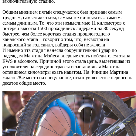
заключительную стадию.
Общим мнением пятый спецучасток был признан самым
трудным, самым жестким, самым техничным и… самым-
самым длинным. То, что эти немыслимые 11 километров с
потерей высоты 1500 проходились лидерами на 30 секунд
быстрее, чем более короткая стадия прошлогоднего
канадского этапа – говорит о том, что, несмотря на
подросший за год скилл, райдеры себя не жалели.
И именно эта стадия нанесла сокрушительный удар по
надеждам Мартина Мэйеса впервые стать победителем этапа
EWS в абсолюте. Причиной этого стала цепь, вылетевшая из
успокоителя на середине трассы и заставившая Мартина
оставшиеся километры ехать накатом. На Финише Мартина
ждало 28-е место на спецучастке, откинувшее его с первого на
десятое общее место.