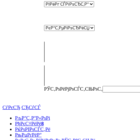
РЎС‚РѕРёРјРѕСЃС‚СЊ
РѕС‚
СѓРєСЂ
СЂСѓСЃ
РљР°С‚Р°Р»РѕРі
РђРєС†РёРё
8
РќРѕРІРѕСЃС‚Рё
РњРµРґРёР°