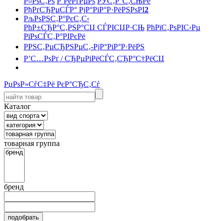
Р¤РѕС‚Рѕ
Р’РёРґРµРѕ
РЎС‚Р°С‚СЊРё
РђРґСЂРµСЃР° РјР°РіР°Р·РёРЅРѕРІ
2
РљРѕРЅС‚Р°РєС‚С‹
РћР±СЂР°С‚РЅР°СЏ СЃРІСЏР·СЊ
РћРїС‚РѕРІС‹Рµ
РїРѕСЃС‚Р°РІРєРё
РРЅС‚РµСЂРЅРµС‚-РјР°РіР°Р·РёРЅ
Р’С…РѕРґ / СЂРµРіРёСЃС‚СЂР°С†РёСЏ
РџРѕР»СѓС‡Рё РєР°СЂС‚Сѓ
Каталог
товарная группа
бренд