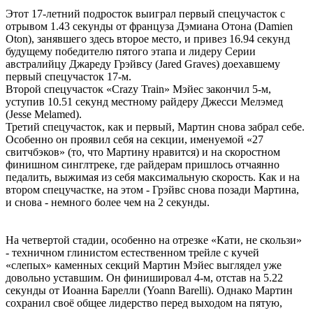
Этот 17-летний подросток выиграл первый спецучасток с
отрывом 1.43 секунды от француза Дэмиана Отона (Damien
Oton), занявшего здесь второе место, и привез 16.94 секунд
будущему победителю пятого этапа и лидеру Серии
австралийцу Джареду Грэйвсу (Jared Graves) доехавшему
первый спецучасток 17-м.
Второй спецучасток «Crazy Train» Мэйес закончил 5-м,
уступив 10.51 секунд местному райдеру Джесси Мелэмед
(Jesse Melamed).
Третий спецучасток, как и первый, Мартин снова забрал себе.
Особенно он проявил себя на секции, именуемой «27
свитчбэков» (то, что Мартину нравится) и на скоростном
финишном синглтреке, где райдерам пришлось отчаянно
педалить, выжимая из себя максимальную скорость. Как и на
втором спецучастке, на этом - Грэйвс снова позади Мартина,
и снова - немного более чем на 2 секунды.
На четвертой стадии, особенно на отрезке «Кати, не скользи»
- техничном глинистом естественном трейле с кучей
«слепых» каменных секций Мартин Мэйес выглядел уже
довольно уставшим. Он финишировал 4-м, отстав на 5.22
секунды от Иоанна Барелли (Yoann Barelli). Однако Мартин
сохранил своё общее лидерство перед выходом на пятую,