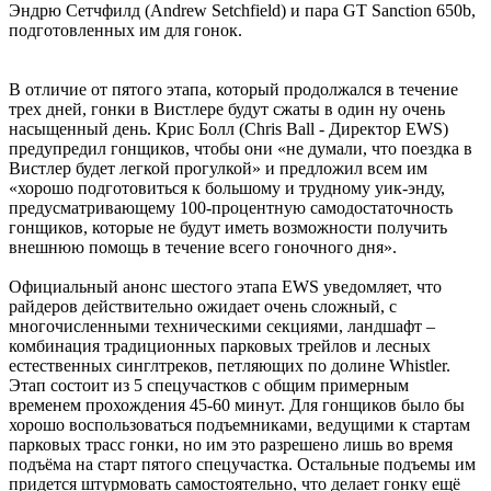
Эндрю Сетчфилд (Andrew Setchfield) и пара GT Sanction 650b,
подготовленных им для гонок.
В отличие от пятого этапа, который продолжался в течение
трех дней, гонки в Вистлере будут сжаты в один ну очень
насыщенный день. Крис Болл (Chris Ball - Директор EWS)
предупредил гонщиков, чтобы они «не думали, что поездка в
Вистлер будет легкой прогулкой» и предложил всем им
«хорошо подготовиться к большому и трудному уик-энду,
предусматривающему 100-процентную самодостаточность
гонщиков, которые не будут иметь возможности получить
внешнюю помощь в течение всего гоночного дня».
Официальный анонс шестого этапа EWS уведомляет, что
райдеров действительно ожидает очень сложный, с
многочисленными техническими секциями, ландшафт –
комбинация традиционных парковых трейлов и лесных
естественных синглтреков, петляющих по долине Whistler.
Этап состоит из 5 спецучастков с общим примерным
временем прохождения 45-60 минут. Для гонщиков было бы
хорошо воспользоваться подъемниками, ведущими к стартам
парковых трасс гонки, но им это разрешено лишь во время
подъёма на старт пятого спецучастка. Остальные подъемы им
придется штурмовать самостоятельно, что делает гонку ещё