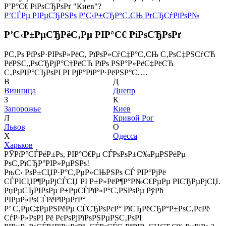
Р’Р°С€ РіРѕСЂРѕРґ "Киев"?
Р’СЃРµ РІРµСЂРЅРѕ
Р’С‹Р±СЂР°С‚СЊ РґСЂСѓРіРѕР№
Р’С‹Р±РµСЂРёС‚Рµ РІР°С€ РіРѕСЂРѕРґ
Р­С‚Рѕ РїРѕР·РІРѕР»РёС‚ РїРѕР»СѓС‡Р°С‚СЊ С‚РѕС‡РЅСѓСЋ
РёРЅС„РѕСЂРјР°С†РёСЋ РїРѕ РЅР°Р»РёС‡РёСЋ
С‚РѕРІР°СЂРѕРІ РІ РјР°РіР°Р·РёРЅР°С….
В
Д
Винница
Днепр
З
К
Запорожье
Киев
Л
Кривой Рог
Львов
О
Х
Одесса
Харьков
РЎРїР°СЃРёР±Рѕ, РІР°С€Рµ СЃРѕРѕР±С‰РµРЅРёРµ
РѕС‚РїСЂР°РІР»РµРЅРѕ!
РњС‹ РѕР±СЏР·Р°С‚РµР»СЊРЅРѕ СЃ РІР°РјРё
СЃРІСЏР¶РµРјСЃСЏ РІ Р±Р»РёР¶Р°Р№С€РµРµ РІСЂРµРјСЏ.
РџРµСЂРІРѕРµ Р±РµСЃРїР»Р°С‚РЅРѕРµ РўРћ
РІРµР»РѕСЃРёРїРµРґР°
Р’ С‚РµС‡РµРЅРёРµ СЃСЂРѕРєР° РїСЂРёСЂР°Р±РѕС‚РєРё
СѓР·Р»РѕРІ Рё РєРѕРјРїРѕРЅРµРЅС‚РѕРІ