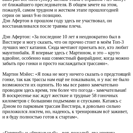
от ближайшего преследователя. В общем зачете на этом,
пожалуй, самом трудном и жестком этапе прошлогодней
серии он занял 9-ю позицию.
Дэн Афертон в прошлом году здесь не участвовал, он
восстанавливался после травмы плеча.
Дэн Афертон: «За последние 10 лет я неоднократно был в
Вистлере и могу сказать, что он прочно стоит в моём Топ-3
лучших мест катания. Сюда мечтают приехать все, кто любит
маунтинбайк. Я впервые здесь с Мартином, и это – круто
вдвойне, особенно наш совместный фанрайдинг, когда можно
забыть про гонки и просто наслаждаться трассами».
Мартин Мэйес: «Я пока не могу ничего сказать о предстоящей
гонке, так как трассы нам ещё не показывали, и у нас не было
возможности их оценить. Но мы все равно замечательно
проводим здесь время, тем более что погода - замечательная!
В воскресенье нас ждут жесткие и трудные 58 гоночных
километров с большими подъемами и спусками. Катаясь с
Дэном по парковым трассам Вистлера, я довольно сильно
приложился локтем, но, надеюсь, к тренировкам всё заживет,
и я буду полностью готов к стартам».
«Горячий» и «брутальный» - вот, пожалуй, два эпитета,