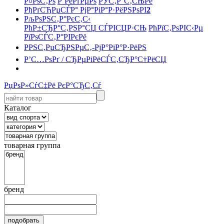
Р¤РѕС‚Рѕ
Р’РёРґРµРѕ
РЎС‚Р°С‚СЊРё
РђРґСЂРµСЃР° РјР°РіР°Р·РёРЅРѕРІ
2
РљРѕРЅС‚Р°РєС‚С‹
РћР±СЂР°С‚РЅР°СЏ СЃРІСЏР·СЊ
РћРїС‚РѕРІС‹Рµ
РїРѕСЃС‚Р°РІРєРё
РРЅС‚РµСЂРЅРµС‚-РјР°РіР°Р·РёРЅ
Р’С…РѕРґ / СЂРµРіРёСЃС‚СЂР°С†РёСЏ
РџРѕР»СѓС‡Рё РєР°СЂС‚Сѓ
Каталог
товарная группа
бренд