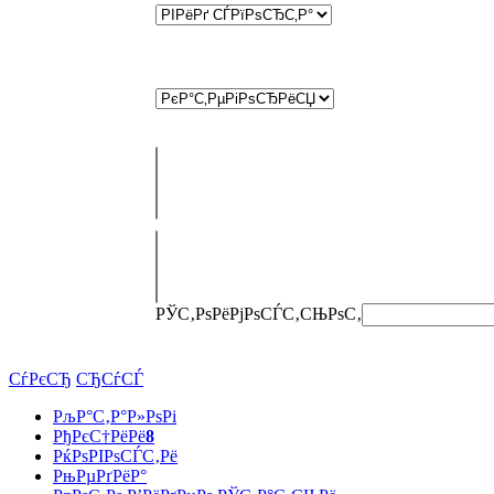
РЎС‚РѕРёРјРѕСЃС‚СЊ
РѕС‚
СѓРєСЂ
СЂСѓСЃ
РљР°С‚Р°Р»РѕРі
РђРєС†РёРё
8
РќРѕРІРѕСЃС‚Рё
РњРµРґРёР°