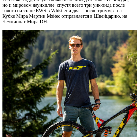
но и мировом даунхилле, спустя всего три уик-энда после
золота на этапе EWS в Whistler и два – после триумфа на
Кубке Мира Мартин Мэйес отправляется в Швейцарию, на
Чемпионат Мира DH.