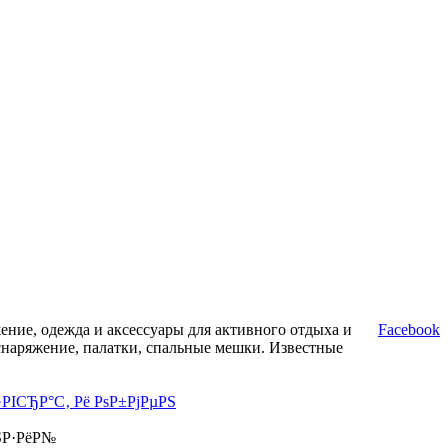
ние, одежда и аксессуары для активного отдыха и
Facebook
снаряжение, палатки, спальные мешки. Известные
·РІСЂР°С‚ Рё РѕР±РјРµРЅ
ЅР·РёР№