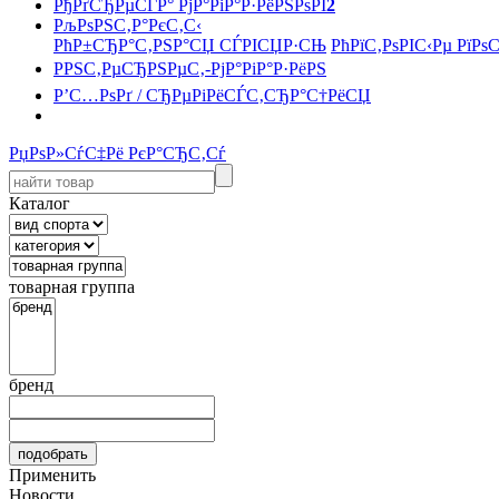
РђРґСЂРµСЃР° РјР°РіР°Р·РёРЅРѕРІ
2
РљРѕРЅС‚Р°РєС‚С‹
РћР±СЂР°С‚РЅР°СЏ СЃРІСЏР·СЊ
РћРїС‚РѕРІС‹Рµ РїРѕ
РРЅС‚РµСЂРЅРµС‚-РјР°РіР°Р·РёРЅ
Р’С…РѕРґ / СЂРµРіРёСЃС‚СЂР°С†РёСЏ
РџРѕР»СѓС‡Рё РєР°СЂС‚Сѓ
Каталог
товарная группа
бренд
Применить
Новости