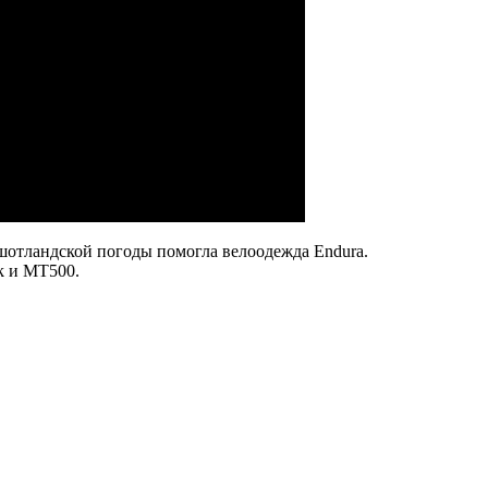
шотландской погоды помогла велоодежда Endura.
k и MT500.