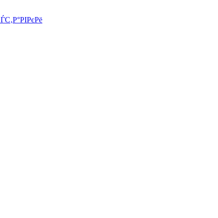
СЃС‚Р°РІРєРё