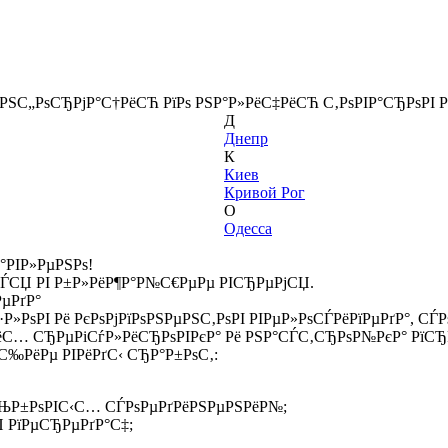
ёРЅС„РѕСЂРјР°С†РёСЋ РїРѕ РЅР°Р»РёС‡РёСЋ С‚РѕРІР°СЂРѕРІ Р
Д
Днепр
К
Киев
Кривой Рог
О
Одесса
°РІР»РµРЅРѕ!
СЃСЏ РІ Р±Р»РёР¶Р°Р№С€РµРµ РІСЂРµРјСЏ.
РµРґР°
Р»РѕРІ Рё РєРѕРјРїРѕРЅРµРЅС‚РѕРІ РІРµР»РѕСЃРёРїРµРґР°, С
ёС… СЂРµРіСѓР»РёСЂРѕРІРєР° Рё РЅР°СЃС‚СЂРѕР№РєР° РїСЂР
‰РёРµ РІРёРґС‹ СЂР°Р±РѕС‚:
СЊР±РѕРІС‹С… СЃРѕРµРґРёРЅРµРЅРёР№;
 РїРµСЂРµРґР°С‡;