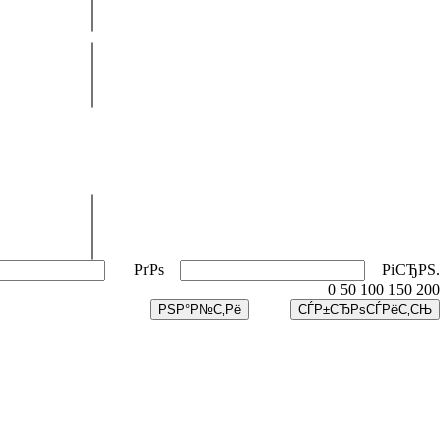
РґРѕ
РіСЂРЅ.
0
50
100
150
200