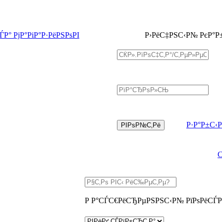
Р° РјР°РіР°Р·РёРЅРѕРІ
Р›РёС‡РЅС‹Р№ РєР°Р
Р·Р°Р±С‹
Р Р°СЃС€РёСЂРµРЅРЅС‹Р№ РїРѕРёСЃР