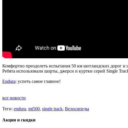
Комфортно преодолеть испытания 50 км шотландских дорог и 
Ребята использовали шорты, джерси и куртки серий Single Trac
Endura
: успеть самое главное!
все новости
Теги:
endura
,
mt500
,
single track
,
Велосипеды
Акции и скидки