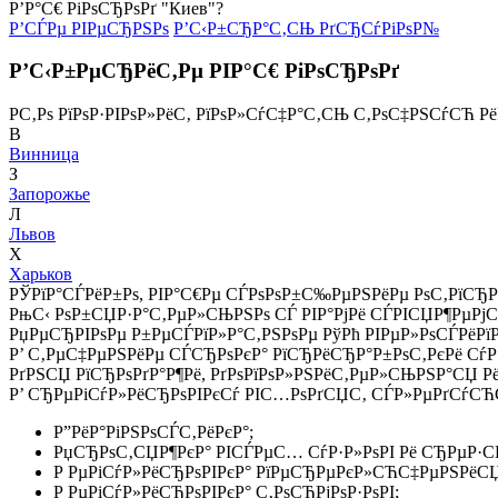
Р’Р°С€ РіРѕСЂРѕРґ "Киев"?
Р’СЃРµ РІРµСЂРЅРѕ
Р’С‹Р±СЂР°С‚СЊ РґСЂСѓРіРѕР№
Р’С‹Р±РµСЂРёС‚Рµ РІР°С€ РіРѕСЂРѕРґ
Р­С‚Рѕ РїРѕР·РІРѕР»РёС‚ РїРѕР»СѓС‡Р°С‚СЊ С‚РѕС‡РЅСѓСЋ Р
В
Винница
З
Запорожье
Л
Львов
Х
Харьков
РЎРїР°СЃРёР±Рѕ, РІР°С€Рµ СЃРѕРѕР±С‰РµРЅРёРµ РѕС‚РїСЂР
РњС‹ РѕР±СЏР·Р°С‚РµР»СЊРЅРѕ СЃ РІР°РјРё СЃРІСЏР¶РµРј
РџРµСЂРІРѕРµ Р±РµСЃРїР»Р°С‚РЅРѕРµ РўРћ РІРµР»РѕСЃРёРї
Р’ С‚РµС‡РµРЅРёРµ СЃСЂРѕРєР° РїСЂРёСЂР°Р±РѕС‚РєРё СѓР·
РґРЅСЏ РїСЂРѕРґР°Р¶Рё, РґРѕРїРѕР»РЅРёС‚РµР»СЊРЅР°СЏ Р
Р’ СЂРµРіСѓР»РёСЂРѕРІРєСѓ РІС…РѕРґСЏС‚ СЃР»РµРґСѓСЋС
Р”РёР°РіРЅРѕСЃС‚РёРєР°;
РџСЂРѕС‚СЏР¶РєР° РІСЃРµС… СѓР·Р»РѕРІ Рё СЂРµР·
Р РµРіСѓР»РёСЂРѕРІРєР° РїРµСЂРµРєР»СЋС‡РµРЅРёСЏ
Р РµРіСѓР»РёСЂРѕРІРєР° С‚РѕСЂРјРѕР·РѕРІ;