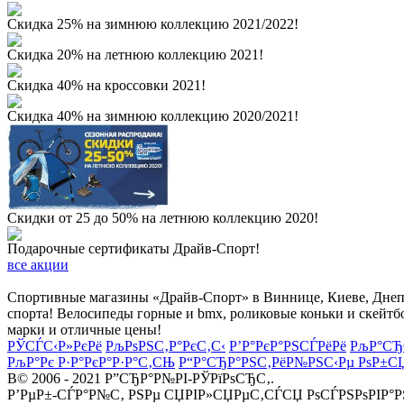
Скидка 25% на зимнюю коллекцию 2021/2022!
Скидка 20% на летнюю коллекцию 2021!
Скидка 40% на кроссовки 2021!
Скидка 40% на зимнюю коллекцию 2020/2021!
Скидки от 25 до 50% на летнюю коллекцию 2020!
Подарочные сертификаты Драйв-Спорт!
все акции
Спортивные магазины «Драйв-Спорт» в Виннице, Киеве, Днепре
спорта! Велосипеды горные и bmx, роликовые коньки и скейтб
марки и отличные цены!
РЎСЃС‹Р»РєРё
РљРѕРЅС‚Р°РєС‚С‹
Р’Р°РєР°РЅСЃРёРё
РљР°СЂ
РљР°Рє Р·Р°РєР°Р·Р°С‚СЊ
Р“Р°СЂР°РЅС‚РёР№РЅС‹Рµ РѕР±С
В© 2006 - 2021 Р”СЂР°Р№РІ-РЎРїРѕСЂС‚.
Р’РµР±-СЃР°Р№С‚ РЅРµ СЏРІР»СЏРµС‚СЃСЏ РѕСЃРЅРѕРІР°