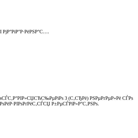
І РјР°РіР°Р·РёРЅР°С….
ЃРѕСЃС‚Р°РІР»СЏСЋС‰РµРіРѕ 3 (С‚СЂРё) РЅРµРґРµР»Рё СЃРѕ
ѕРёР·РІРѕРґРёС‚СЃСЏ Р±РµСЃРїР»Р°С‚РЅРѕ.