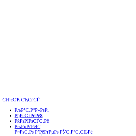
СѓРєСЂ
СЂСѓСЃ
РљР°С‚Р°Р»РѕРі
РђРєС†РёРё
8
РќРѕРІРѕСЃС‚Рё
РњРµРґРёР°
Р¤РѕС‚Рѕ
Р’РёРґРµРѕ
РЎС‚Р°С‚СЊРё