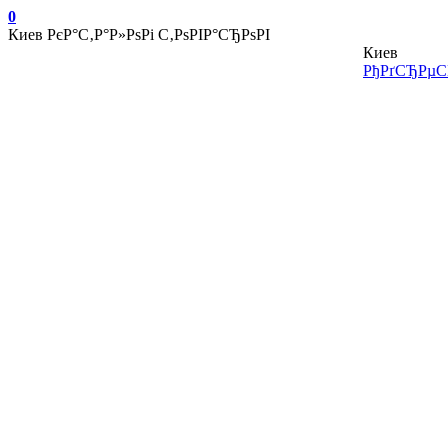
0
Киев
РєР°С‚Р°Р»РѕРі С‚РѕРІР°СЂРѕРІ
Киев
РђРґСЂРµСЃ