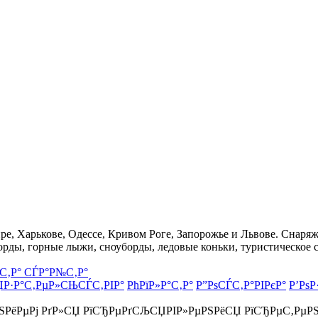
, Харькове, Одессе, Кривом Роге, Запорожье и Львове. Снаряже
орды, горные лыжи, сноуборды, ледовые коньки, туристическое 
С‚Р° СЃР°Р№С‚Р°
ЏР·Р°С‚РµР»СЊСЃС‚РІР°
РћРїР»Р°С‚Р°
Р”РѕСЃС‚Р°РІРєР°
Р’РѕР
РЅРёРµРј РґР»СЏ РїСЂРµРґСЉСЏРІР»РµРЅРёСЏ РїСЂРµС‚РµР