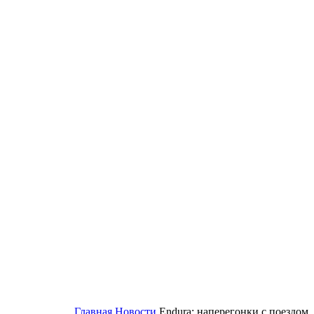
Главная
Новости
Endura: наперегонки с поездом