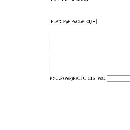
РЎС‚РѕРёРјРѕСЃС‚СЊ
РѕС‚