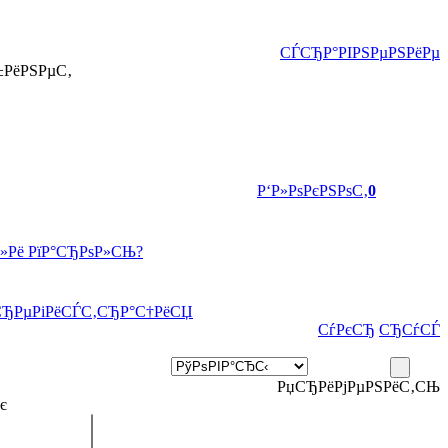
СЃСЂР°РІРЅРµРЅРёРµ
±РёРЅРµС‚
Р‘Р»РѕРєРЅРѕС‚
0
Р»Рё РїР°СЂРѕР»СЊ?
СЂРµРіРёСЃС‚СЂР°С†РёСЏ
СѓРєСЂ
СЂСѓСЃ
РџСЂРёРјРµРЅРёС‚СЊ
є