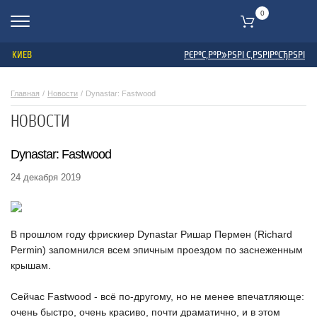
0
КИЕВ
РЄР°С‚Р°Р»РЅРІ С‚РЅРІР°СЂРЅРІ
Главная
Новости
Dynastar: Fastwood
НОВОСТИ
Dynastar: Fastwood
24 декабря 2019
В прошлом году фрискиер Dynastar Ришар Пермен (Richard
Permin) запомнился всем эпичным проездом по заснеженным
крышам.
Сейчас Fastwood - всё по-другому, но не менее впечатляюще:
очень быстро, очень красиво, почти драматично, и в этом