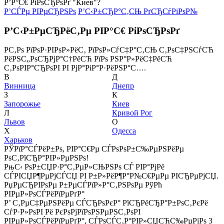
Р’Р°С€ РіРѕСЂРѕРґ "Киев"?
Р’СЃРµ РІРµСЂРЅРѕ
Р’С‹Р±СЂР°С‚СЊ РґСЂСѓРіРѕР№
Р’С‹Р±РµСЂРёС‚Рµ РІР°С€ РіРѕСЂРѕРґ
Р­С‚Рѕ РїРѕР·РІРѕР»РёС‚ РїРѕР»СѓС‡Р°С‚СЊ С‚РѕС‡РЅСѓСЋ
РёРЅС„РѕСЂРјР°С†РёСЋ РїРѕ РЅР°Р»РёС‡РёСЋ
С‚РѕРІР°СЂРѕРІ РІ РјР°РіР°Р·РёРЅР°С….
В
Д
Винница
Днепр
З
К
Запорожье
Киев
Л
Кривой Рог
Львов
О
Х
Одесса
Харьков
РЎРїР°СЃРёР±Рѕ, РІР°С€Рµ СЃРѕРѕР±С‰РµРЅРёРµ
РѕС‚РїСЂР°РІР»РµРЅРѕ!
РњС‹ РѕР±СЏР·Р°С‚РµР»СЊРЅРѕ СЃ РІР°РјРё
СЃРІСЏР¶РµРјСЃСЏ РІ Р±Р»РёР¶Р°Р№С€РµРµ РІСЂРµРјСЏ.
РџРµСЂРІРѕРµ Р±РµСЃРїР»Р°С‚РЅРѕРµ РўРћ
РІРµР»РѕСЃРёРїРµРґР°
Р’ С‚РµС‡РµРЅРёРµ СЃСЂРѕРєР° РїСЂРёСЂР°Р±РѕС‚РєРё
СѓР·Р»РѕРІ Рё РєРѕРјРїРѕРЅРµРЅС‚РѕРІ
РІРµР»РѕСЃРёРїРµРґР°, СЃРѕСЃС‚Р°РІР»СЏСЋС‰РµРіРѕ 3