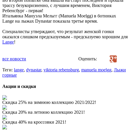
Во второй попытке она вышла на старт последней и прошла
трассу безукоризненно, с лучшим временем, Виктория
Ребенсбург - первая!
Итальянка Мануэла Мельгг (Manuela Moelgg) в ботинках
Lange на лыжах Dynastar показала третье время.
Специалисты утверждают, что результат женской гонки
оказался слишком предсказуемым - предсказуемо хорошим для
Lange
!
все новости
Оценить:
Теги:
lange
,
dynastar
,
viktoria rebensburg
,
manuela moelgg
,
Лыжи
горные
Акции и скидки
Скидка 25% на зимнюю коллекцию 2021/2022!
Скидка 20% на летнюю коллекцию 2021!
Скидка 40% на кроссовки 2021!