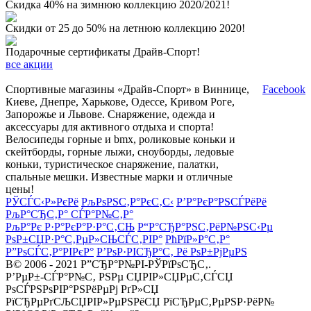
Скидка 40% на зимнюю коллекцию 2020/2021!
Скидки от 25 до 50% на летнюю коллекцию 2020!
Подарочные сертификаты Драйв-Спорт!
все акции
Спортивные магазины «Драйв-Спорт» в Виннице,
Facebook
Киеве, Днепре, Харькове, Одессе, Кривом Роге,
Запорожье и Львове. Снаряжение, одежда и
аксессуары для активного отдыха и спорта!
Велосипеды горные и bmx, роликовые коньки и
скейтборды, горные лыжи, сноуборды, ледовые
коньки, туристическое снаряжение, палатки,
спальные мешки. Известные марки и отличные
цены!
РЎСЃС‹Р»РєРё
РљРѕРЅС‚Р°РєС‚С‹
Р’Р°РєР°РЅСЃРёРё
РљР°СЂС‚Р° СЃР°Р№С‚Р°
РљР°Рє Р·Р°РєР°Р·Р°С‚СЊ
Р“Р°СЂР°РЅС‚РёР№РЅС‹Рµ
РѕР±СЏР·Р°С‚РµР»СЊСЃС‚РІР°
РћРїР»Р°С‚Р°
Р”РѕСЃС‚Р°РІРєР°
Р’РѕР·РІСЂР°С‚ Рё РѕР±РјРµРЅ
В© 2006 - 2021 Р”СЂР°Р№РІ-РЎРїРѕСЂС‚.
Р’РµР±-СЃР°Р№С‚ РЅРµ СЏРІР»СЏРµС‚СЃСЏ
РѕСЃРЅРѕРІР°РЅРёРµРј РґР»СЏ
РїСЂРµРґСЉСЏРІР»РµРЅРёСЏ РїСЂРµС‚РµРЅР·РёР№