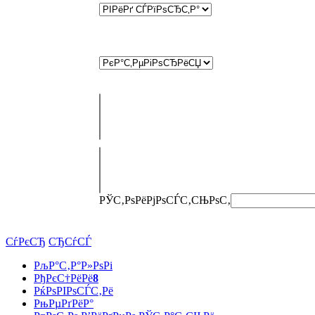
РЎС‚РѕРёРјРѕСЃС‚СЊ
РѕС‚
СѓРєСЂ
СЂСѓСЃ
РљР°С‚Р°Р»РѕРі
РђРєС†РёРё
8
РќРѕРІРѕСЃС‚Рё
РњРµРґРёР°