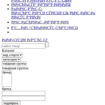
Р¤РѕС‚Рѕ
Р’РёРґРµРѕ
РЎС‚Р°С‚СЊРё
РђРґСЂРµСЃР° РјР°РіР°Р·РёРЅРѕРІ
2
РљРѕРЅС‚Р°РєС‚С‹
РћР±СЂР°С‚РЅР°СЏ СЃРІСЏР·СЊ
РћРїС‚РѕРІС‹Рµ
РїРѕСЃС‚Р°РІРєРё
РРЅС‚РµСЂРЅРµС‚-РјР°РіР°Р·РёРЅ
Р’С…РѕРґ / СЂРµРіРёСЃС‚СЂР°С†РёСЏ
РџРѕР»СѓС‡Рё РєР°СЂС‚Сѓ
Каталог
товарная группа
бренд