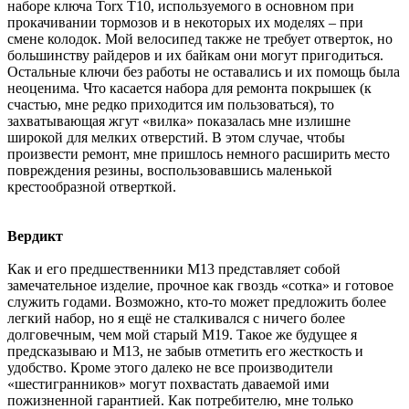
наборе ключа Torx T10, используемого в основном при
прокачивании тормозов и в некоторых их моделях – при
смене колодок. Мой велосипед также не требует отверток, но
большинству райдеров и их байкам они могут пригодиться.
Остальные ключи без работы не оставались и их помощь была
неоценима. Что касается набора для ремонта покрышек (к
счастью, мне редко приходится им пользоваться), то
захватывающая жгут «вилка» показалась мне излишне
широкой для мелких отверстий. В этом случае, чтобы
произвести ремонт, мне пришлось немного расширить место
повреждения резины, воспользовавшись маленькой
крестообразной отверткой.
Вердикт
Как и его предшественники M13 представляет собой
замечательное изделие, прочное как гвоздь «сотка» и готовое
служить годами. Возможно, кто-то может предложить более
легкий набор, но я ещё не сталкивался с ничего более
долговечным, чем мой старый M19. Такое же будущее я
предсказываю и M13, не забыв отметить его жесткость и
удобство. Кроме этого далеко не все производители
«шестигранников» могут похвастать даваемой ими
пожизненной гарантией. Как потребителю, мне только