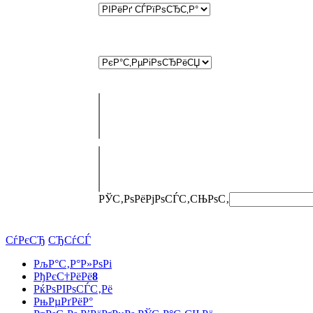
РЎС‚РѕРёРјРѕСЃС‚СЊ
РѕС‚
СѓРєСЂ
СЂСѓСЃ
РљР°С‚Р°Р»РѕРі
РђРєС†РёРё
8
РќРѕРІРѕСЃС‚Рё
РњРµРґРёР°