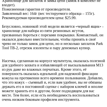
Хранилище для заплаток и замка цепи (замок в комплект не
входит).
Пожизненная гарантия от производителя.
Заявленный вес: 164г (вес тестируемого образца – 155г).
Рекомендуемая производителем цена: $25.99.
Безусловно, новинкой этой модели является «черный ящик» -
хранилище для набора из пяти резиновых жгутов,
призванных бороться с порезами покрышки. Компактный, он
оказался довольно вместительным, чтобы принять в своё
чрево не только замок для цепи, но и несколько заплаток Park
Tool TB-2, отрезок изоленты и пару денежных купюр.
Насечка, сделанная на корпусе мультитула, оказалась полезной
для удобного захвата и избавляющей от выскальзывания M13
из рук даже во влажных перчатках. Кроме этого, её
поверхность оказалась идеальной для надежной фиксации
кожуха на протяжении всего времени пользования. Добавлю,
что это кожух – съемный и, если вам удобнее, вы не обязаны
держать его в постоянной сцепке с набором ключей и вполне
можете хранить его в другом, более подходящем для вас
месте. Тем более, если есть необходимость воспользоваться
очень низким боковым профилем инструмента.