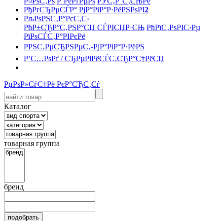
Р¤РѕС‚Рѕ
Р’РёРґРµРѕ
РЎС‚Р°С‚СЊРё
РђРґСЂРµСЃР° РјР°РіР°Р·РёРЅРѕРІ
2
РљРѕРЅС‚Р°РєС‚С‹
РћР±СЂР°С‚РЅР°СЏ СЃРІСЏР·СЊ
РћРїС‚РѕРІС‹Рµ
РїРѕСЃС‚Р°РІРєРё
РРЅС‚РµСЂРЅРµС‚-РјР°РіР°Р·РёРЅ
Р’С…РѕРґ / СЂРµРіРёСЃС‚СЂР°С†РёСЏ
РџРѕР»СѓС‡Рё РєР°СЂС‚Сѓ
Каталог
товарная группа
бренд