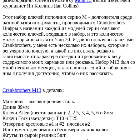
разнообразию. Оценить новинку
Multi 13
взялся известный
журналист Ян Коллинз (Ian Collins).
Этот набор ключей пополнил серию M – долгожителя среди
разнообразия инструмента, производимого Crankbrothers.
Цифры в названии каждой из моделей серии означают
количество ключей, входящих в набор, и это количество
может варьироваться от 5 до 20. Я давно пользуюсь ключами
Crankbrothers, у меня есть несколько их наборов, которые я
регулярно использую, а какой из них взять, решаю в
зависимости от характера поездки и требований к весу
содержимого моих карманов или рюкзака. Набор M13 был со
мной несколько месяцев, так что впечатлений от общения с
ним я получил достаточно, чтобы о них рассказать.
Crankbrothers M13
в деталях:
Материал – высокопрочная сталь.
Длина 89мм
Ключи Allen (шестигранные): 2, 2.5, 3, 4, 5, 6 и 8мм
Ключи Torx (звездочки): T10 и T25
Отвертки: крестовые #1 и #2, плоская #2
Инструмент для ремонта бескамерных покрышек.
Жгуты из сырой резины: 5шт