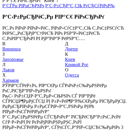
Р’Р°С€ РіРѕСЂРѕРґ "Киев"?
Р’СЃРµ РІРµСЂРЅРѕ
Р’С‹Р±СЂР°С‚СЊ РґСЂСѓРіРѕР№
Р’С‹Р±РµСЂРёС‚Рµ РІР°С€ РіРѕСЂРѕРґ
Р­С‚Рѕ РїРѕР·РІРѕР»РёС‚ РїРѕР»СѓС‡Р°С‚СЊ С‚РѕС‡РЅСѓСЋ
РёРЅС„РѕСЂРјР°С†РёСЋ РїРѕ РЅР°Р»РёС‡РёСЋ
С‚РѕРІР°СЂРѕРІ РІ РјР°РіР°Р·РёРЅР°С….
В
Д
Винница
Днепр
З
К
Запорожье
Киев
Л
Кривой Рог
Львов
О
Х
Одесса
Харьков
РЎРїР°СЃРёР±Рѕ, РІР°С€Рµ СЃРѕРѕР±С‰РµРЅРёРµ
РѕС‚РїСЂР°РІР»РµРЅРѕ!
РњС‹ РѕР±СЏР·Р°С‚РµР»СЊРЅРѕ СЃ РІР°РјРё
СЃРІСЏР¶РµРјСЃСЏ РІ Р±Р»РёР¶Р°Р№С€РµРµ РІСЂРµРјСЏ.
РџРµСЂРІРѕРµ Р±РµСЃРїР»Р°С‚РЅРѕРµ РўРћ
РІРµР»РѕСЃРёРїРµРґР°
Р’ С‚РµС‡РµРЅРёРµ СЃСЂРѕРєР° РїСЂРёСЂР°Р±РѕС‚РєРё
СѓР·Р»РѕРІ Рё РєРѕРјРїРѕРЅРµРЅС‚РѕРІ
РІРµР»РѕСЃРёРїРµРґР°, СЃРѕСЃС‚Р°РІР»СЏСЋС‰РµРіРѕ 3