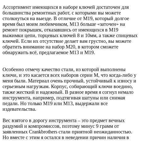
Ассортимент имеющихся в наборе ключей достаточен для
большинства ремонтных работ, с которыми вы можете
столкнуться на выезде. В отличие от M19, который долгое
время был моим любимчиком, M13 больше «заточен» на
ремонт покрышек, отказавшись от имеющихся в M19
выжимки цепи, торцевых ключей 8 и 10мм, а также спицевых
ключей. Если их отсутствие делает вам грустно, вы можете
обратить внимание на набор M20, в котором сможете
обнаружить всё, предлагаемое M13 и M19.
Особенно отмечу качество стали, из которой выполнены
ключи, и это касается всех наборов серии M, что когда-либо у
меня были. Материал очень прочный, устойчивый к износу и
серьезным нагрузкам. Корпус, собирающий ключи воедино,
также жесткий и надежный. В разное время я согнул немало
инструмента, например, подтягивая шатуны или снимая
педали. Но только M19 или M13, выдержали все
издевательства.
Вес взятого в дорогу инструмента – это предмет вечных
раздумий и компромиссов, поэтому минус 9 грамм от
заявленных Crankbrothers стали приятной неожиданностью.
Но вместе с этим я остался в неведении причин наличия в