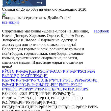
Скидки от 25 до 50% на летнюю коллекцию 2020!
Подарочные сертификаты Драйв-Спорт!
все акции
Спортивные магазины «Драйв-Спорт» в Виннице,
Facebook
Киеве, Днепре, Харькове, Одессе, Кривом Роге,
Запорожье и Львове. Снаряжение, одежда и
аксессуары для активного отдыха и спорта!
Велосипеды горные и bmx, роликовые коньки и
скейтборды, горные лыжи, сноуборды, ледовые
коньки, туристическое снаряжение, палатки,
спальные мешки. Известные марки и отличные
цены!
РЎСЃС‹Р»РєРё
РљРѕРЅС‚Р°РєС‚С‹
Р’Р°РєР°РЅСЃРёРё
РљР°СЂС‚Р° СЃР°Р№С‚Р°
РљР°Рє Р·Р°РєР°Р·Р°С‚СЊ
Р“Р°СЂР°РЅС‚РёР№РЅС‹Рµ
РѕР±СЏР·Р°С‚РµР»СЊСЃС‚РІР°
РћРїР»Р°С‚Р°
Р”РѕСЃС‚Р°РІРєР°
Р’РѕР·РІСЂР°С‚ Рё РѕР±РјРµРЅ
В© 2006 - 2021 Р”СЂР°Р№РІ-РЎРїРѕСЂС‚.
Р’РµР±-СЃР°Р№С‚ РЅРµ СЏРІР»СЏРµС‚СЃСЏ
РѕСЃРЅРѕРІР°РЅРёРµРј РґР»СЏ
РїСЂРµРґСЉСЏРІР»РµРЅРёСЏ РїСЂРµС‚РµРЅР·РёР№