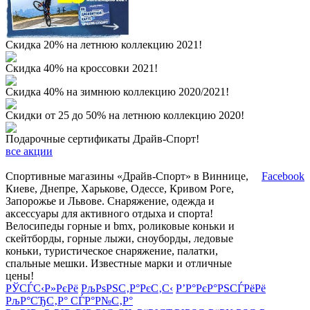
Скидка 20% на летнюю коллекцию 2021!
Скидка 40% на кроссовки 2021!
Скидка 40% на зимнюю коллекцию 2020/2021!
Скидки от 25 до 50% на летнюю коллекцию 2020!
Подарочные сертификаты Драйв-Спорт!
все акции
Спортивные магазины «Драйв-Спорт» в Виннице,
Facebook
Киеве, Днепре, Харькове, Одессе, Кривом Роге,
Запорожье и Львове. Снаряжение, одежда и
аксессуары для активного отдыха и спорта!
Велосипеды горные и bmx, роликовые коньки и
скейтборды, горные лыжи, сноуборды, ледовые
коньки, туристическое снаряжение, палатки,
спальные мешки. Известные марки и отличные
цены!
РЎСЃС‹Р»РєРё
РљРѕРЅС‚Р°РєС‚С‹
Р’Р°РєР°РЅСЃРёРё
РљР°СЂС‚Р° СЃР°Р№С‚Р°