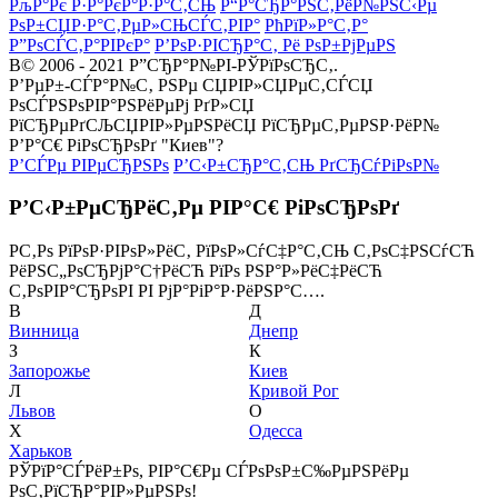
РљР°Рє Р·Р°РєР°Р·Р°С‚СЊ
Р“Р°СЂР°РЅС‚РёР№РЅС‹Рµ
РѕР±СЏР·Р°С‚РµР»СЊСЃС‚РІР°
РћРїР»Р°С‚Р°
Р”РѕСЃС‚Р°РІРєР°
Р’РѕР·РІСЂР°С‚ Рё РѕР±РјРµРЅ
В© 2006 - 2021 Р”СЂР°Р№РІ-РЎРїРѕСЂС‚.
Р’РµР±-СЃР°Р№С‚ РЅРµ СЏРІР»СЏРµС‚СЃСЏ
РѕСЃРЅРѕРІР°РЅРёРµРј РґР»СЏ
РїСЂРµРґСЉСЏРІР»РµРЅРёСЏ РїСЂРµС‚РµРЅР·РёР№
Р’Р°С€ РіРѕСЂРѕРґ "Киев"?
Р’СЃРµ РІРµСЂРЅРѕ
Р’С‹Р±СЂР°С‚СЊ РґСЂСѓРіРѕР№
Р’С‹Р±РµСЂРёС‚Рµ РІР°С€ РіРѕСЂРѕРґ
Р­С‚Рѕ РїРѕР·РІРѕР»РёС‚ РїРѕР»СѓС‡Р°С‚СЊ С‚РѕС‡РЅСѓСЋ
РёРЅС„РѕСЂРјР°С†РёСЋ РїРѕ РЅР°Р»РёС‡РёСЋ
С‚РѕРІР°СЂРѕРІ РІ РјР°РіР°Р·РёРЅР°С….
В
Д
Винница
Днепр
З
К
Запорожье
Киев
Л
Кривой Рог
Львов
О
Х
Одесса
Харьков
РЎРїР°СЃРёР±Рѕ, РІР°С€Рµ СЃРѕРѕР±С‰РµРЅРёРµ
РѕС‚РїСЂР°РІР»РµРЅРѕ!