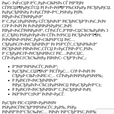
РњС‹ РѕР±СЏР·Р°С‚РµР»СЊРЅРѕ СЃ РІР°РјРё
СЃРІСЏР¶РµРјСЃСЏ РІ Р±Р»РёР¶Р°Р№С€РµРµ РІСЂРµРјСЏ.
РџРµСЂРІРѕРµ Р±РµСЃРїР»Р°С‚РЅРѕРµ РўРћ
РІРµР»РѕСЃРёРїРµРґР°
Р’ С‚РµС‡РµРЅРёРµ СЃСЂРѕРєР° РїСЂРёСЂР°Р±РѕС‚РєРё
СѓР·Р»РѕРІ Рё РєРѕРјРїРѕРЅРµРЅС‚РѕРІ
РІРµР»РѕСЃРёРїРµРґР°, СЃРѕСЃС‚Р°РІР»СЏСЋС‰РµРіРѕ 3
(С‚СЂРё) РЅРµРґРµР»Рё СЃРѕ РґРЅСЏ РїСЂРѕРґР°Р¶Рё,
РґРѕРїРѕР»РЅРёС‚РµР»СЊРЅР°СЏ РёС…
СЂРµРіСѓР»РёСЂРѕРІРєР° Рё РЅР°СЃС‚СЂРѕР№РєР°
РїСЂРѕРёР·РІРѕРґРёС‚СЃСЏ Р±РµСЃРїР»Р°С‚РЅРѕ.
Р’ СЂРµРіСѓР»РёСЂРѕРІРєСѓ РІС…РѕРґСЏС‚
СЃР»РµРґСѓСЋС‰РёРµ РІРёРґС‹ СЂР°Р±РѕС‚:
Р”РёР°РіРЅРѕСЃС‚РёРєР°;
РџСЂРѕС‚СЏР¶РєР° РІСЃРµС… СѓР·Р»РѕРІ Рё
СЂРµР·СЊР±РѕРІС‹С… СЃРѕРµРґРёРЅРµРЅРёР№;
Р РµРіСѓР»РёСЂРѕРІРєР°
РїРµСЂРµРєР»СЋС‡РµРЅРёСЏ РїРµСЂРµРґР°С‡;
Р РµРіСѓР»РёСЂРѕРІРєР° С‚РѕСЂРјРѕР·РѕРІ;
РќР°РєР°С‡РєР° РєРѕР»РµСЃ.
РџСЂРё РІС‹СЏРІР»РµРЅРёРё
РЅРµРёСЃРїСЂР°РІРЅРѕСЃС‚РµР№, РЅРµ
РїРѕРїР°РґР°СЋС‰РёС… РїРѕРґ РіР°СЂР°РЅС‚РёР№РЅС‹Р№