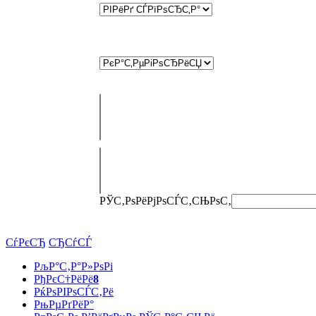
РЎС‚РѕРёРјРѕСЃС‚СЊ
РѕС‚
СѓРєСЂ
СЂСѓСЃ
РљР°С‚Р°Р»РѕРі
РђРєС†РёРё
8
РќРѕРІРѕСЃС‚Рё
РњРµРґРёР°