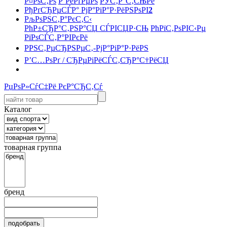
Р¤РѕС‚Рѕ
Р’РёРґРµРѕ
РЎС‚Р°С‚СЊРё
РђРґСЂРµСЃР° РјР°РіР°Р·РёРЅРѕРІ
2
РљРѕРЅС‚Р°РєС‚С‹
РћР±СЂР°С‚РЅР°СЏ СЃРІСЏР·СЊ
РћРїС‚РѕРІС‹Рµ
РїРѕСЃС‚Р°РІРєРё
РРЅС‚РµСЂРЅРµС‚-РјР°РіР°Р·РёРЅ
Р’С…РѕРґ / СЂРµРіРёСЃС‚СЂР°С†РёСЏ
РџРѕР»СѓС‡Рё РєР°СЂС‚Сѓ
Каталог
товарная группа
бренд