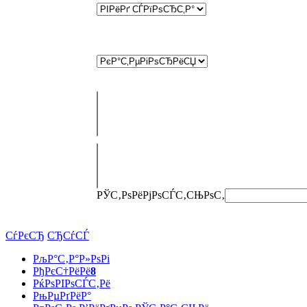
РЎС‚РѕРёРјРѕСЃС‚СЊ
РѕС‚
СѓРєСЂ
СЂСѓСЃ
РљР°С‚Р°Р»РѕРі
РђРєС†РёРё
8
РќРѕРІРѕСЃС‚Рё
РњРµРґРёР°