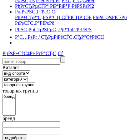
Р¤РѕС‚Рѕ
Р’РёРґРµРѕ
РЎС‚Р°С‚СЊРё
РђРґСЂРµСЃР° РјР°РіР°Р·РёРЅРѕРІ
2
РљРѕРЅС‚Р°РєС‚С‹
РћР±СЂР°С‚РЅР°СЏ СЃРІСЏР·СЊ
РћРїС‚РѕРІС‹Рµ
РїРѕСЃС‚Р°РІРєРё
РРЅС‚РµСЂРЅРµС‚-РјР°РіР°Р·РёРЅ
Р’С…РѕРґ / СЂРµРіРёСЃС‚СЂР°С†РёСЏ
РџРѕР»СѓС‡Рё РєР°СЂС‚Сѓ
Каталог
товарная группа
бренд