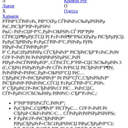
Л
Кривой Рог
Львов
О
Х
Одесса
Харьков
РЎРїР°СЃРёР±Рѕ, РІР°С€Рµ СЃРѕРѕР±С‰РµРЅРёРµ
РѕС‚РїСЂР°РІР»РµРЅРѕ!
РњС‹ РѕР±СЏР·Р°С‚РµР»СЊРЅРѕ СЃ РІР°РјРё
СЃРІСЏР¶РµРјСЃСЏ РІ Р±Р»РёР¶Р°Р№С€РµРµ РІСЂРµРјСЏ.
РџРµСЂРІРѕРµ Р±РµСЃРїР»Р°С‚РЅРѕРµ РўРћ
РІРµР»РѕСЃРёРїРµРґР°
Р’ С‚РµС‡РµРЅРёРµ СЃСЂРѕРєР° РїСЂРёСЂР°Р±РѕС‚РєРё
СѓР·Р»РѕРІ Рё РєРѕРјРїРѕРЅРµРЅС‚РѕРІ
РІРµР»РѕСЃРёРїРµРґР°, СЃРѕСЃС‚Р°РІР»СЏСЋС‰РµРіРѕ 3
(С‚СЂРё) РЅРµРґРµР»Рё СЃРѕ РґРЅСЏ РїСЂРѕРґР°Р¶Рё,
РґРѕРїРѕР»РЅРёС‚РµР»СЊРЅР°СЏ РёС…
СЂРµРіСѓР»РёСЂРѕРІРєР° Рё РЅР°СЃС‚СЂРѕР№РєР°
РїСЂРѕРёР·РІРѕРґРёС‚СЃСЏ Р±РµСЃРїР»Р°С‚РЅРѕ.
Р’ СЂРµРіСѓР»РёСЂРѕРІРєСѓ РІС…РѕРґСЏС‚
СЃР»РµРґСѓСЋС‰РёРµ РІРёРґС‹ СЂР°Р±РѕС‚:
Р”РёР°РіРЅРѕСЃС‚РёРєР°;
РџСЂРѕС‚СЏР¶РєР° РІСЃРµС… СѓР·Р»РѕРІ Рё
СЂРµР·СЊР±РѕРІС‹С… СЃРѕРµРґРёРЅРµРЅРёР№;
Р РµРіСѓР»РёСЂРѕРІРєР°
РїРµСЂРµРєР»СЋС‡РµРЅРёСЏ РїРµСЂРµРґР°С‡;