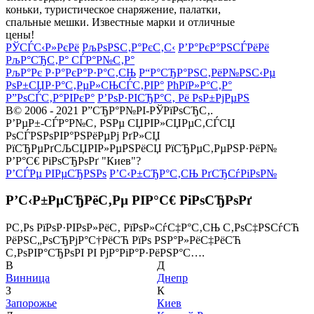
коньки, туристическое снаряжение, палатки,
спальные мешки. Известные марки и отличные
цены!
РЎСЃС‹Р»РєРё
РљРѕРЅС‚Р°РєС‚С‹
Р’Р°РєР°РЅСЃРёРё
РљР°СЂС‚Р° СЃР°Р№С‚Р°
РљР°Рє Р·Р°РєР°Р·Р°С‚СЊ
Р“Р°СЂР°РЅС‚РёР№РЅС‹Рµ
РѕР±СЏР·Р°С‚РµР»СЊСЃС‚РІР°
РћРїР»Р°С‚Р°
Р”РѕСЃС‚Р°РІРєР°
Р’РѕР·РІСЂР°С‚ Рё РѕР±РјРµРЅ
В© 2006 - 2021 Р”СЂР°Р№РІ-РЎРїРѕСЂС‚.
Р’РµР±-СЃР°Р№С‚ РЅРµ СЏРІР»СЏРµС‚СЃСЏ
РѕСЃРЅРѕРІР°РЅРёРµРј РґР»СЏ
РїСЂРµРґСЉСЏРІР»РµРЅРёСЏ РїСЂРµС‚РµРЅР·РёР№
Р’Р°С€ РіРѕСЂРѕРґ "Киев"?
Р’СЃРµ РІРµСЂРЅРѕ
Р’С‹Р±СЂР°С‚СЊ РґСЂСѓРіРѕР№
Р’С‹Р±РµСЂРёС‚Рµ РІР°С€ РіРѕСЂРѕРґ
Р­С‚Рѕ РїРѕР·РІРѕР»РёС‚ РїРѕР»СѓС‡Р°С‚СЊ С‚РѕС‡РЅСѓСЋ
РёРЅС„РѕСЂРјР°С†РёСЋ РїРѕ РЅР°Р»РёС‡РёСЋ
С‚РѕРІР°СЂРѕРІ РІ РјР°РіР°Р·РёРЅР°С….
В
Д
Винница
Днепр
З
К
Запорожье
Киев