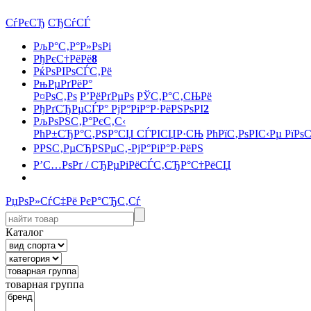
СѓРєСЂ
СЂСѓСЃ
РљР°С‚Р°Р»РѕРі
РђРєС†РёРё
8
РќРѕРІРѕСЃС‚Рё
РњРµРґРёР°
Р¤РѕС‚Рѕ
Р’РёРґРµРѕ
РЎС‚Р°С‚СЊРё
РђРґСЂРµСЃР° РјР°РіР°Р·РёРЅРѕРІ
2
РљРѕРЅС‚Р°РєС‚С‹
РћР±СЂР°С‚РЅР°СЏ СЃРІСЏР·СЊ
РћРїС‚РѕРІС‹Рµ РїРѕ
РРЅС‚РµСЂРЅРµС‚-РјР°РіР°Р·РёРЅ
Р’С…РѕРґ / СЂРµРіРёСЃС‚СЂР°С†РёСЏ
РџРѕР»СѓС‡Рё РєР°СЂС‚Сѓ
Каталог
товарная группа