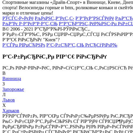
Спортивные магазины «Драйв-Спорт» в Виннице, Киеве, Днепре
спорта! Велосипеды горные и bmx, роликовые коньки и скейтб
марки и отличные цены!
РЎСЃС‹Р»РєРё
РљРѕРЅС‚Р°РєС‚С‹
Р’Р°РєР°РЅСЃРёРё
РљР°СЂ
РљР°Рє Р·Р°РєР°Р·Р°С‚СЊ
Р“Р°СЂР°РЅС‚РёР№РЅС‹Рµ РѕР±С
В© 2006 - 2021 Р”СЂР°Р№РІ-РЎРїРѕСЂС‚.
Р’РµР±-СЃР°Р№С‚ РЅРµ СЏРІР»СЏРµС‚СЃСЏ РѕСЃРЅРѕРІР°
Р’Р°С€ РіРѕСЂРѕРґ "Киев"?
Р’СЃРµ РІРµСЂРЅРѕ
Р’С‹Р±СЂР°С‚СЊ РґСЂСѓРіРѕР№
Р’С‹Р±РµСЂРёС‚Рµ РІР°С€ РіРѕСЂРѕРґ
Р­С‚Рѕ РїРѕР·РІРѕР»РёС‚ РїРѕР»СѓС‡Р°С‚СЊ С‚РѕС‡РЅСѓСЋ Р
В
Винница
З
Запорожье
Л
Львов
Х
Харьков
РЎРїР°СЃРёР±Рѕ, РІР°С€Рµ СЃРѕРѕР±С‰РµРЅРёРµ РѕС‚РїСЂР
РњС‹ РѕР±СЏР·Р°С‚РµР»СЊРЅРѕ СЃ РІР°РјРё СЃРІСЏР¶РµРј
РџРµСЂРІРѕРµ Р±РµСЃРїР»Р°С‚РЅРѕРµ РўРћ РІРµР»РѕСЃРёРї
Р’ С‚РµС‡РµРЅРёРµ СЃСЂРѕРєР° РїСЂРёСЂР°Р±РѕС‚РєРё СѓР·