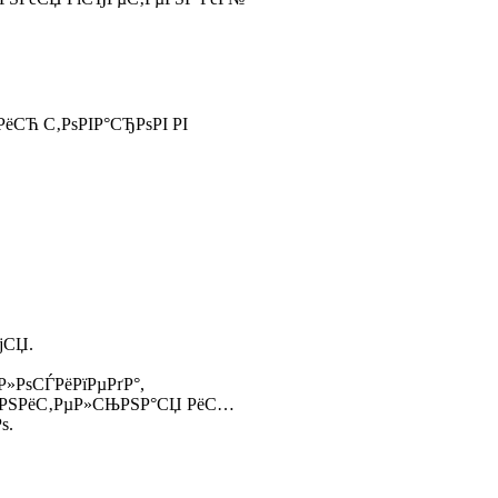
РёСЋ С‚РѕРІР°СЂРѕРІ РІ
јСЏ.
Р»РѕСЃРёРїРµРґР°,
ѕР»РЅРёС‚РµР»СЊРЅР°СЏ РёС…
ѕ.