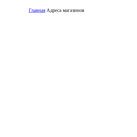
Главная
Адреса магазинов