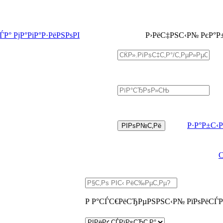
Р° РјР°РіР°Р·РёРЅРѕРІ
Р›РёС‡РЅС‹Р№ РєР°Р
Р·Р°Р±С‹
Р Р°СЃС€РёСЂРµРЅРЅС‹Р№ РїРѕРёСЃР