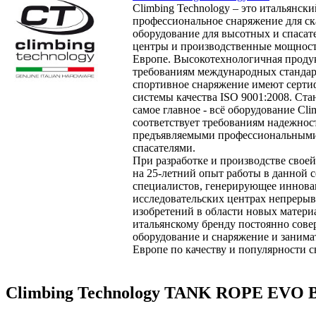
Climbing Technology – это итальянск
профессиональное снаряжение для ск
оборудование для высотных и спасат
центры и производственные мощнос
Европе. Высокотехнологичная продук
требованиям международных стандарт
спортивное снаряжение имеют серти
системы качества ISO 9001:2008. Ста
самое главное - всё оборудование Cli
соответствует требованиям надежност
предъявляемыми профессиональными 
спасателями.
При разработке и производстве свое
на 25-летний опыт работы в данной 
специалистов, генерирующее иннова
исследовательских центрах непрерыв
изобретений в области новых матери
итальянскому бренду постоянно сов
оборудование и снаряжение и заним
Европе по качеству и популярности 
Climbing Technology TANK ROPE EVO 