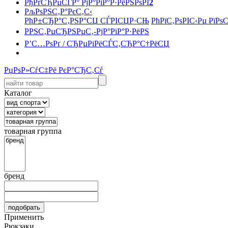
РђРґСЂРµСЃР° РјР°РіР°Р·РёРЅРѕРІ
2
РљРѕРЅС‚Р°РєС‚С‹
РћР±СЂР°С‚РЅР°СЏ СЃРІСЏР·СЊ
РћРїС‚РѕРІС‹Рµ РїРѕ
РРЅС‚РµСЂРЅРµС‚-РјР°РіР°Р·РёРЅ
Р’С…РѕРґ / СЂРµРіРёСЃС‚СЂР°С†РёСЏ
РџРѕР»СѓС‡Рё РєР°СЂС‚Сѓ
Каталог
товарная группа
бренд
Применить
Рюкзаки