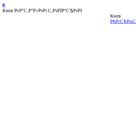
0
Киев
РєР°С‚Р°Р»РѕРі С‚РѕРІР°СЂРѕРІ
Киев
РђРґСЂРµСЃ