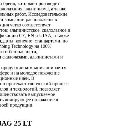
ий бренд, который производит
алолазания, альпинизма, а также
ельных работ. Исследовательские
ти компании расположены в
ция четко соответствует
ов: альпинистское, скалолазное и
фикацию СЕ, EN и UIAA, а также
ндарты, конечно, стандартами, но
mbing Technology на 100%
и и безопасности,
скалолазами, альпинистами и
й продукции компания опирается
сфере и на молодое поколение
ционные идеи. В
но протекает творческий процесс
алов и технологий, позволяет
ершенствовать выпускаемое
ать лидирующее положение в
своей продукции.
BAG 25 LT