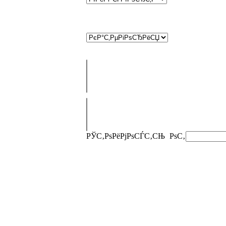
РЎС‚РѕРёРјРѕСЃС‚СЊ
РѕС‚