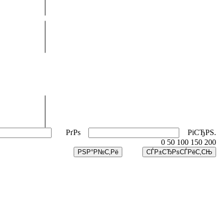
РґРѕ
РіСЂРЅ.
0
50
100
150
200