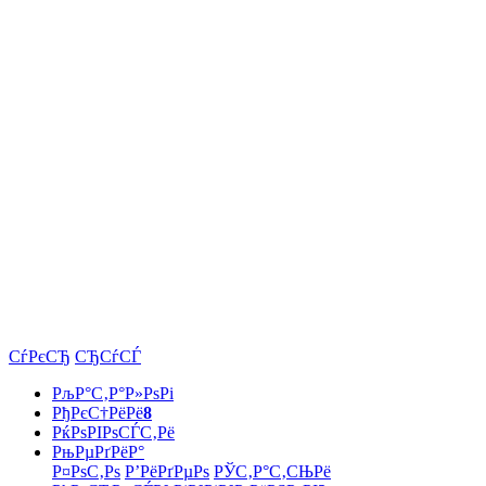
СѓРєСЂ
СЂСѓСЃ
РљР°С‚Р°Р»РѕРі
РђРєС†РёРё
8
РќРѕРІРѕСЃС‚Рё
РњРµРґРёР°
Р¤РѕС‚Рѕ
Р’РёРґРµРѕ
РЎС‚Р°С‚СЊРё