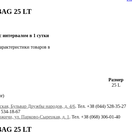
BAG 25 LT
 интервалом в 1 сутки
Характеристики товаров в
Размер
25 L
r)
ская, Бульвар Дружбы народов, д. 4/6
. Тел. +38 (044) 528-35-27
 534-18-67
ожичи, ул. Парково-Сырецкая, д. 1
. Тел. +38 (068) 306-01-40
BAG 25 LT