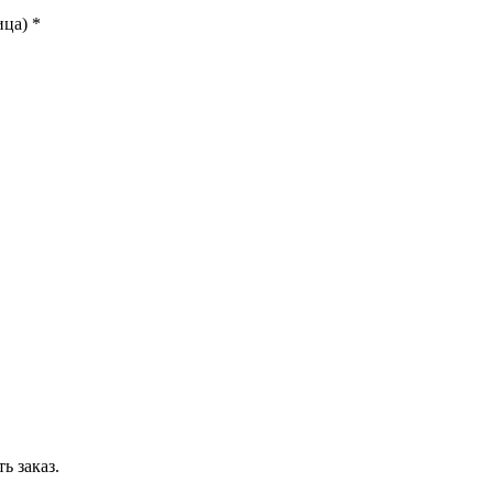
ица)
*
ь заказ.