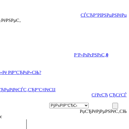
СЃСЂР°РІРЅРµРЅРёРµ
±РёРЅРµС‚
Р‘Р»РѕРєРЅРѕС‚
0
Р»Рё РїР°СЂРѕР»СЊ?
СЂРµРіРёСЃС‚СЂР°С†РёСЏ
СѓРєСЂ
СЂСѓСЃ
РџСЂРёРјРµРЅРёС‚СЊ
є