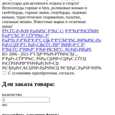
аксессуары для активного отдыха и спорта!
Велосипеды горные и bmx, роликовые коньки и
скейтборды, горные лыжи, сноуборды, ледовые
коньки, туристическое снаряжение, палатки,
спальные мешки. Известные марки и отличные
цены!
РЎСЃС‹Р»РєРё
РљРѕРЅС‚Р°РєС‚С‹
Р’Р°РєР°РЅСЃРёРё
РљР°СЂС‚Р° СЃР°Р№С‚Р°
РљР°Рє Р·Р°РєР°Р·Р°С‚СЊ
Р“Р°СЂР°РЅС‚РёР№РЅС‹Рµ
РѕР±СЏР·Р°С‚РµР»СЊСЃС‚РІР°
РћРїР»Р°С‚Р°
Р”РѕСЃС‚Р°РІРєР°
Р’РѕР·РІСЂР°С‚ Рё РѕР±РјРµРЅ
В© 2006 - 2021 Р”СЂР°Р№РІ-РЎРїРѕСЂС‚.
Р’РµР±-СЃР°Р№С‚ РЅРµ СЏРІР»СЏРµС‚СЃСЏ
РѕСЃРЅРѕРІР°РЅРёРµРј РґР»СЏ
РїСЂРµРґСЉСЏРІР»РµРЅРёСЏ РїСЂРµС‚РµРЅР·РёР№
С условиями приобретения, согласен.
Для заказа товара:
количество
шт.
пожалуйста, заполните форму: