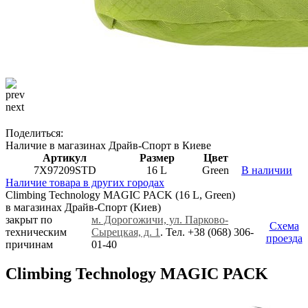
prev
next
Поделиться:
Наличие в магазинах Драйв-Спорт
в Киеве
Артикул
Размер
Цвет
7X97209STD
16 L
Green
В наличии
Наличие товара в других городах
Climbing Technology MAGIC PACK (16 L, Green)
в магазинах Драйв-Спорт
(Киев)
закрыт по
м. Дорогожичи, ул. Парково-
Схема
техническим
Сырецкая, д. 1
. Тел. +38 (068) 306-
проезда
причинам
01-40
Climbing Technology MAGIC PACK