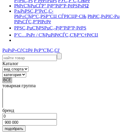
Р¤РѕС‚Рѕ
Р’РёРґРµРѕ
РЎС‚Р°С‚СЊРё
РђРґСЂРµСЃР° РјР°РіР°Р·РёРЅРѕРІ
2
РљРѕРЅС‚Р°РєС‚С‹
РћР±СЂР°С‚РЅР°СЏ СЃРІСЏР·СЊ
РћРїС‚РѕРІС‹Рµ
РїРѕСЃС‚Р°РІРєРё
РРЅС‚РµСЂРЅРµС‚-РјР°РіР°Р·РёРЅ
Р’С…РѕРґ / СЂРµРіРёСЃС‚СЂР°С†РёСЏ
РџРѕР»СѓС‡Рё РєР°СЂС‚Сѓ
Каталог
товарная группа
бренд