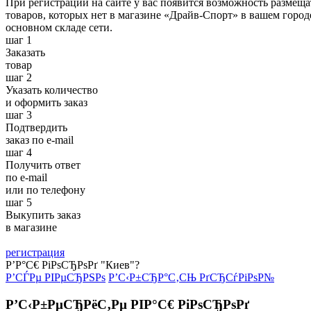
При регистрации на сайте у вас появится возможность размеща
товаров, которых нет в магазине «Драйв-Спорт» в вашем городе
основном складе сети.
шаг 1
Заказать
товар
шаг 2
Указать количество
и оформить заказ
шаг 3
Подтвердить
заказ по e-mail
шаг 4
Получить ответ
по e-mail
или по телефону
шаг 5
Выкупить заказ
в магазине
регистрация
Р’Р°С€ РіРѕСЂРѕРґ "Киев"?
Р’СЃРµ РІРµСЂРЅРѕ
Р’С‹Р±СЂР°С‚СЊ РґСЂСѓРіРѕР№
Р’С‹Р±РµСЂРёС‚Рµ РІР°С€ РіРѕСЂРѕРґ