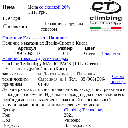
Цена
Цена
со скидкой 20%
1 118 грн.
1 397 грн.
сравнить с другим
в блокнот
товаром
Описание
Как заказать
Наличие
Наличие в магазинах Драйв-Спорт
в Киеве
Артикул
Размер
Цвет
7X97209STD
16 L
Green
В наличии
Наличие товара в других городах
Climbing Technology MAGIC PACK (16 L, Green)
в магазинах Драйв-Спорт
(Киев)
закрыт по
м. Дорогожичи, ул. Парково-
Схема
техническим
Сырецкая, д. 1
. Тел. +38 (068) 306-
проезда
причинам
01-40
Легкий рюкзак для многополюсников, экскурсий, треккинга и
свободного времени. Идеально подходит для переноски всего
необходимого снаряжения. Сложенный в специальный
карман на молнии, он занимает очень мало места.
Бренд:
Climbing Technology
Год:
2021
Пол:
Унисекс
Возраст:
Для взрослых