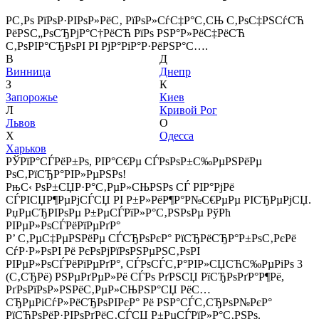
Р­С‚Рѕ РїРѕР·РІРѕР»РёС‚ РїРѕР»СѓС‡Р°С‚СЊ С‚РѕС‡РЅСѓСЋ
РёРЅС„РѕСЂРјР°С†РёСЋ РїРѕ РЅР°Р»РёС‡РёСЋ
С‚РѕРІР°СЂРѕРІ РІ РјР°РіР°Р·РёРЅР°С….
В
Д
Винница
Днепр
З
К
Запорожье
Киев
Л
Кривой Рог
Львов
О
Х
Одесса
Харьков
РЎРїР°СЃРёР±Рѕ, РІР°С€Рµ СЃРѕРѕР±С‰РµРЅРёРµ
РѕС‚РїСЂР°РІР»РµРЅРѕ!
РњС‹ РѕР±СЏР·Р°С‚РµР»СЊРЅРѕ СЃ РІР°РјРё
СЃРІСЏР¶РµРјСЃСЏ РІ Р±Р»РёР¶Р°Р№С€РµРµ РІСЂРµРјСЏ.
РџРµСЂРІРѕРµ Р±РµСЃРїР»Р°С‚РЅРѕРµ РўРћ
РІРµР»РѕСЃРёРїРµРґР°
Р’ С‚РµС‡РµРЅРёРµ СЃСЂРѕРєР° РїСЂРёСЂР°Р±РѕС‚РєРё
СѓР·Р»РѕРІ Рё РєРѕРјРїРѕРЅРµРЅС‚РѕРІ
РІРµР»РѕСЃРёРїРµРґР°, СЃРѕСЃС‚Р°РІР»СЏСЋС‰РµРіРѕ 3
(С‚СЂРё) РЅРµРґРµР»Рё СЃРѕ РґРЅСЏ РїСЂРѕРґР°Р¶Рё,
РґРѕРїРѕР»РЅРёС‚РµР»СЊРЅР°СЏ РёС…
СЂРµРіСѓР»РёСЂРѕРІРєР° Рё РЅР°СЃС‚СЂРѕР№РєР°
РїСЂРѕРёР·РІРѕРґРёС‚СЃСЏ Р±РµСЃРїР»Р°С‚РЅРѕ.