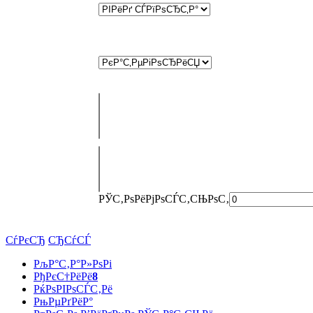
РЎС‚РѕРёРјРѕСЃС‚СЊ
РѕС‚
СѓРєСЂ
СЂСѓСЃ
РљР°С‚Р°Р»РѕРі
РђРєС†РёРё
8
РќРѕРІРѕСЃС‚Рё
РњРµРґРёР°