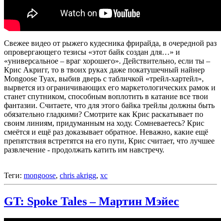
Свежее видео от рыжего кудесника фрирайда, в очередной раз
опровергающего тезисы «этот байк создан для…» и
«универсальное – враг хорошего». Действительно, если ты –
Крис Акригг, то в твоих руках даже покатушечный найнер
Mongoose Tyax, выбив дверь с табличкой «трейл-хартейл»,
вырвется из ограничивающих его маркетологических рамок и
станет спутником, способным воплотить в катание все твои
фантазии. Считаете, что для этого байка трейлы должны быть
обязательно гладкими? Смотрите как Крис раскатывает по
своим линиям, придуманным на ходу. Сомневаетесь? Крис
смеётся и ещё раз доказывает обратное. Неважно, какие ещё
препятствия встретятся на его пути, Крис считает, что лучшее
развлечение - продолжать катить им навстречу.
Теги:
mongoose
,
chris akrigg
,
xc
GT: Spoke Tales – Мартин Мэйес