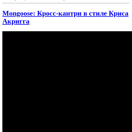
Mongoose: Кросс-кантри в стиле Криса
Акригга