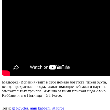
Мальорка (Испания) таит в себе немало богатств: тихая бухта,
всегда прекрасная погода, захватывающие пейзажи и паутина
замечательных трейлов. Именно за ними приехал сюда Амир
Каббани и его Пятница – GT Force.
Теги:
gt bicycles
,
amir kabbani
,
gt force