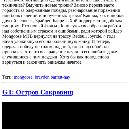
техничнее? Выучить новые трюки? Заново переживаете
гордость за одержанные победы, разочарование поражений
или боль падений и полученных травм? Как вы, как и любой
другой человек, Брайден Барретт-Хэй подвержен подобным
эмоциям. Его новый фильм «Journey» - своеобразная работа
над собственным страхом и ошибками, ради которой райдер
Mongoose MTB вернулся на трассу Redbull Joyride, 4 года
назад уложившую его на больничную койку. И теперь,
одержав победу не только над ней, но и над собой, он
признался, что это возвращение научило его любить даже
случившиеся с ним неудачи. Хотя бы как повод снова
вернуться и закончить однажды начатое.
Теги:
mongoose
,
brayden barrett-hay
GT: Остров Сокровищ