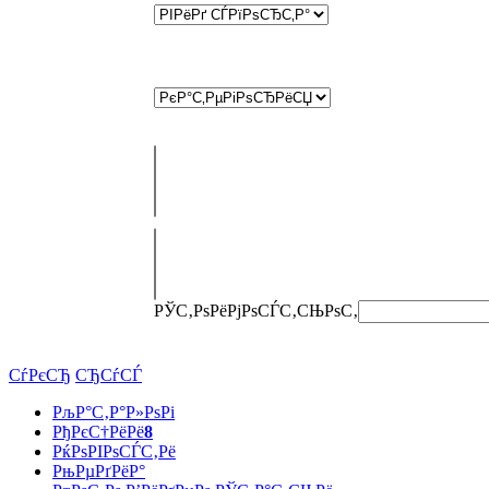
РЎС‚РѕРёРјРѕСЃС‚СЊ
РѕС‚
СѓРєСЂ
СЂСѓСЃ
РљР°С‚Р°Р»РѕРі
РђРєС†РёРё
8
РќРѕРІРѕСЃС‚Рё
РњРµРґРёР°