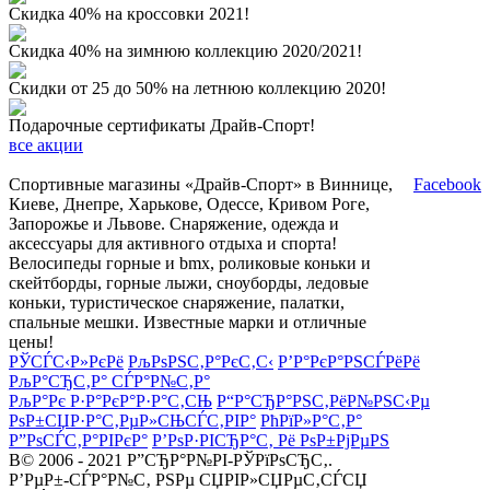
Скидка 40% на кроссовки 2021!
Скидка 40% на зимнюю коллекцию 2020/2021!
Скидки от 25 до 50% на летнюю коллекцию 2020!
Подарочные сертификаты Драйв-Спорт!
все акции
Спортивные магазины «Драйв-Спорт» в Виннице,
Facebook
Киеве, Днепре, Харькове, Одессе, Кривом Роге,
Запорожье и Львове. Снаряжение, одежда и
аксессуары для активного отдыха и спорта!
Велосипеды горные и bmx, роликовые коньки и
скейтборды, горные лыжи, сноуборды, ледовые
коньки, туристическое снаряжение, палатки,
спальные мешки. Известные марки и отличные
цены!
РЎСЃС‹Р»РєРё
РљРѕРЅС‚Р°РєС‚С‹
Р’Р°РєР°РЅСЃРёРё
РљР°СЂС‚Р° СЃР°Р№С‚Р°
РљР°Рє Р·Р°РєР°Р·Р°С‚СЊ
Р“Р°СЂР°РЅС‚РёР№РЅС‹Рµ
РѕР±СЏР·Р°С‚РµР»СЊСЃС‚РІР°
РћРїР»Р°С‚Р°
Р”РѕСЃС‚Р°РІРєР°
Р’РѕР·РІСЂР°С‚ Рё РѕР±РјРµРЅ
В© 2006 - 2021 Р”СЂР°Р№РІ-РЎРїРѕСЂС‚.
Р’РµР±-СЃР°Р№С‚ РЅРµ СЏРІР»СЏРµС‚СЃСЏ