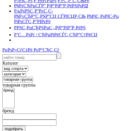
Р¤РѕС‚Рѕ
Р’РёРґРµРѕ
РЎС‚Р°С‚СЊРё
РђРґСЂРµСЃР° РјР°РіР°Р·РёРЅРѕРІ
2
РљРѕРЅС‚Р°РєС‚С‹
РћР±СЂР°С‚РЅР°СЏ СЃРІСЏР·СЊ
РћРїС‚РѕРІС‹Рµ
РїРѕСЃС‚Р°РІРєРё
РРЅС‚РµСЂРЅРµС‚-РјР°РіР°Р·РёРЅ
Р’С…РѕРґ / СЂРµРіРёСЃС‚СЂР°С†РёСЏ
РџРѕР»СѓС‡Рё РєР°СЂС‚Сѓ
Каталог
товарная группа
бренд