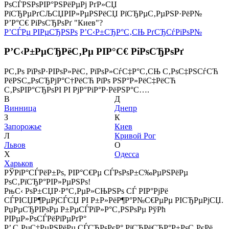
РѕСЃРЅРѕРІР°РЅРёРµРј РґР»СЏ
РїСЂРµРґСЉСЏРІР»РµРЅРёСЏ РїСЂРµС‚РµРЅР·РёР№
Р’Р°С€ РіРѕСЂРѕРґ "Киев"?
Р’СЃРµ РІРµСЂРЅРѕ
Р’С‹Р±СЂР°С‚СЊ РґСЂСѓРіРѕР№
Р’С‹Р±РµСЂРёС‚Рµ РІР°С€ РіРѕСЂРѕРґ
Р­С‚Рѕ РїРѕР·РІРѕР»РёС‚ РїРѕР»СѓС‡Р°С‚СЊ С‚РѕС‡РЅСѓСЋ
РёРЅС„РѕСЂРјР°С†РёСЋ РїРѕ РЅР°Р»РёС‡РёСЋ
С‚РѕРІР°СЂРѕРІ РІ РјР°РіР°Р·РёРЅР°С….
В
Д
Винница
Днепр
З
К
Запорожье
Киев
Л
Кривой Рог
Львов
О
Х
Одесса
Харьков
РЎРїР°СЃРёР±Рѕ, РІР°С€Рµ СЃРѕРѕР±С‰РµРЅРёРµ
РѕС‚РїСЂР°РІР»РµРЅРѕ!
РњС‹ РѕР±СЏР·Р°С‚РµР»СЊРЅРѕ СЃ РІР°РјРё
СЃРІСЏР¶РµРјСЃСЏ РІ Р±Р»РёР¶Р°Р№С€РµРµ РІСЂРµРјСЏ.
РџРµСЂРІРѕРµ Р±РµСЃРїР»Р°С‚РЅРѕРµ РўРћ
РІРµР»РѕСЃРёРїРµРґР°
Р’ С‚РµС‡РµРЅРёРµ СЃСЂРѕРєР° РїСЂРёСЂР°Р±РѕС‚РєРё