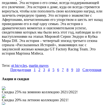
педалями. Эта история о его семье, всегда поддерживающей
его увлечение. Эта история о доме, куда он всегда стремится
вернуться, чтобы или пополнить свою коллекцию наград, или
залечить очередную травму. Это история о знакомстве с
Афертонами, впечатленными его упорством и шесть лет назад
приведшими его в ещё одну семью. Эта история о
драматических моментах и ошеломительном успехе,
свидетелями которых мы были весь этот год, наблюдая за его
выступлениями на этапах Мировой Серии Эндуро и Кубка
Мира DH. Эта история – четвертый эпизод третьего сезона
сериала «Рассказанных Историй», знакомящих нас с
закулисной жизнью команды GT Factory Racing Team. Это
история Мартина Мэйеса.
Теги:
gt bicycles
,
martin mayes
Предыдущая
1
2
3
4
5
6
7
8
9
10
Следующая
Акции и скидки
Скидка 25% на зимнюю коллекцию 2021/2022!
Скидка 20% на летнюю коллекцию 2021!