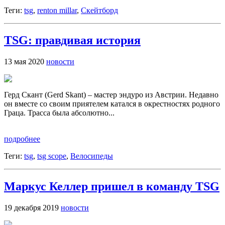
Теги:
tsg
,
renton millar
,
Скейтборд
TSG: правдивая история
13 мая 2020
новости
Герд Скант (Gerd Skant) – мастер эндуро из Австрии. Недавно
он вместе со своим приятелем катался в окрестностях родного
Граца. Трасса была абсолютно...
подробнее
Теги:
tsg
,
tsg scope
,
Велосипеды
Маркус Келлер пришел в команду TSG
19 декабря 2019
новости