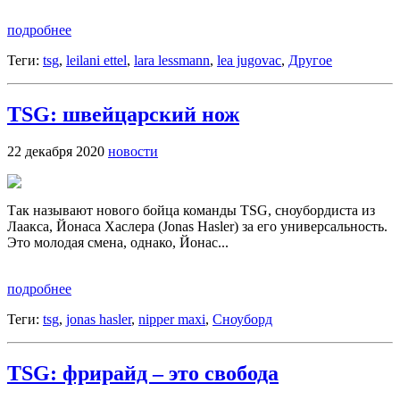
подробнее
Теги:
tsg
,
leilani ettel
,
lara lessmann
,
lea jugovac
,
Другое
TSG: швейцарский нож
22 декабря 2020
новости
Так называют нового бойца команды TSG, сноубордиста из
Лаакса, Йонаса Хаслера (Jonas Hasler) за его универсальность.
Это молодая смена, однако, Йонас...
подробнее
Теги:
tsg
,
jonas hasler
,
nipper maxi
,
Сноуборд
TSG: фрирайд – это свобода