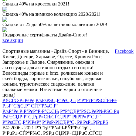
Скидка 40% на кроссовки 2021!
Скидка 40% на зимнюю коллекцию 2020/2021!
Скидки от 25 до 50% на летнюю коллекцию 2020!
Подарочные сертификаты Драйв-Спорт!
все акции
Спортивные магазины «Драйв-Спорт» в Виннице,
Facebook
Киеве, Днепре, Харькове, Одессе, Кривом Роге,
Запорожье и Львове. Снаряжение, одежда и
аксессуары для активного отдыха и спорта!
Велосипеды горные и bmx, роликовые коньки и
скейтборды, горные лыжи, сноуборды, ледовые
коньки, туристическое снаряжение, палатки,
спальные мешки. Известные марки и отличные
цены!
РЎСЃС‹Р»РєРё
РљРѕРЅС‚Р°РєС‚С‹
Р’Р°РєР°РЅСЃРёРё
РљР°СЂС‚Р° СЃР°Р№С‚Р°
РљР°Рє Р·Р°РєР°Р·Р°С‚СЊ
Р“Р°СЂР°РЅС‚РёР№РЅС‹Рµ
РѕР±СЏР·Р°С‚РµР»СЊСЃС‚РІР°
РћРїР»Р°С‚Р°
Р”РѕСЃС‚Р°РІРєР°
Р’РѕР·РІСЂР°С‚ Рё РѕР±РјРµРЅ
В© 2006 - 2021 Р”СЂР°Р№РІ-РЎРїРѕСЂС‚.
Р’РµР±-СЃР°Р№С‚ РЅРµ СЏРІР»СЏРµС‚СЃСЏ