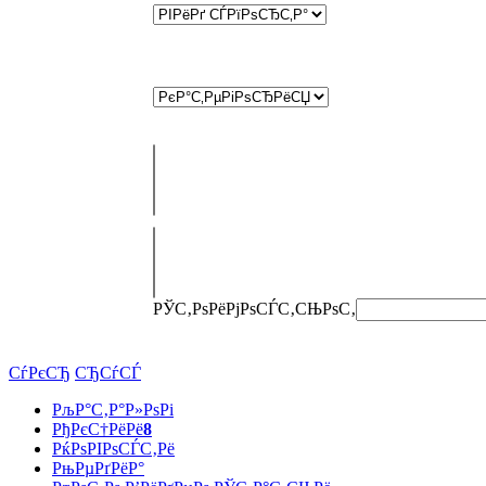
РЎС‚РѕРёРјРѕСЃС‚СЊ
РѕС‚
СѓРєСЂ
СЂСѓСЃ
РљР°С‚Р°Р»РѕРі
РђРєС†РёРё
8
РќРѕРІРѕСЃС‚Рё
РњРµРґРёР°