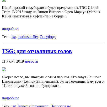
Швейцарский сноубордист будет представлять TSG Global
Team. В 2015 году на Burton European Open Маркус (Markus
Keller) выступал в хафпайпе на борде...
подробнее
Теги:
tsg
,
markus keller
,
Сноуборд
TSG: для отчаянных голов
11 июня 2019
новости
Скорее всего, вы знакомы с этим парнем. Его зовут Леннокс
Циммерман (Lennox Zimmermann), он из Германии. Ему всего
11 лет, но уже 3 года он будоражит...
подробнее
Теги:
tsg
,
lennox zimmermann
,
Велосипеды