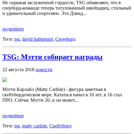
Не скрывая заслуженной гордости, TSG объявляют, что в
сноуборд-команде теперь титулованный швейцарец, стильный
и удивительный спортсмен. Это Дэвид...
подробнее
Теги:
tsg
,
david habluetzel
,
Сноуборд
TSG: Мэтти собирает награды
22 августа 2018
новости
Мэтти Карлайл (Matty Carlisle) - фигура заметная в
скейтбордическом мире. Кататься начал в 10 лет, в 16 стал
ПРО. Сейчас Мэтти 20, и он может...
подробнее
Теги:
tsg
,
matty carlisle
,
Скейтборд