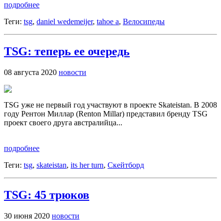
подробнее
Теги:
tsg
,
daniel wedemeijer
,
tahoe a
,
Велосипеды
TSG: теперь ее очередь
08 августа 2020
новости
TSG уже не первый год участвуют в проекте Skateistan. В 2008
году Рентон Миллар (Renton Millar) представил бренду TSG
проект своего друга австралийца...
подробнее
Теги:
tsg
,
skateistan
,
its her turn
,
Скейтборд
TSG: 45 трюков
30 июня 2020
новости