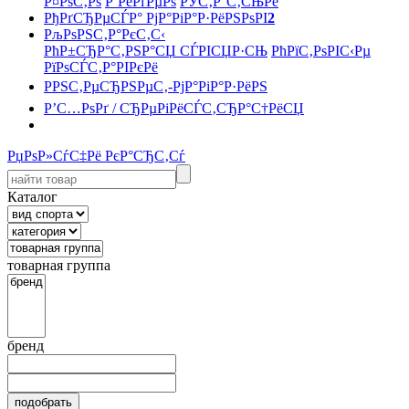
Р¤РѕС‚Рѕ
Р’РёРґРµРѕ
РЎС‚Р°С‚СЊРё
РђРґСЂРµСЃР° РјР°РіР°Р·РёРЅРѕРІ
2
РљРѕРЅС‚Р°РєС‚С‹
РћР±СЂР°С‚РЅР°СЏ СЃРІСЏР·СЊ
РћРїС‚РѕРІС‹Рµ
РїРѕСЃС‚Р°РІРєРё
РРЅС‚РµСЂРЅРµС‚-РјР°РіР°Р·РёРЅ
Р’С…РѕРґ / СЂРµРіРёСЃС‚СЂР°С†РёСЏ
РџРѕР»СѓС‡Рё РєР°СЂС‚Сѓ
Каталог
товарная группа
бренд