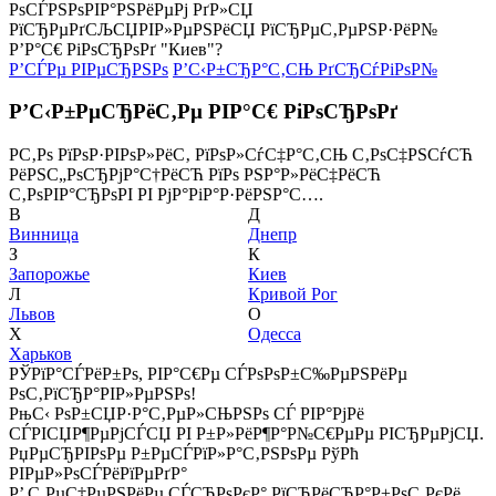
РѕСЃРЅРѕРІР°РЅРёРµРј РґР»СЏ
РїСЂРµРґСЉСЏРІР»РµРЅРёСЏ РїСЂРµС‚РµРЅР·РёР№
Р’Р°С€ РіРѕСЂРѕРґ "Киев"?
Р’СЃРµ РІРµСЂРЅРѕ
Р’С‹Р±СЂР°С‚СЊ РґСЂСѓРіРѕР№
Р’С‹Р±РµСЂРёС‚Рµ РІР°С€ РіРѕСЂРѕРґ
Р­С‚Рѕ РїРѕР·РІРѕР»РёС‚ РїРѕР»СѓС‡Р°С‚СЊ С‚РѕС‡РЅСѓСЋ
РёРЅС„РѕСЂРјР°С†РёСЋ РїРѕ РЅР°Р»РёС‡РёСЋ
С‚РѕРІР°СЂРѕРІ РІ РјР°РіР°Р·РёРЅР°С….
В
Д
Винница
Днепр
З
К
Запорожье
Киев
Л
Кривой Рог
Львов
О
Х
Одесса
Харьков
РЎРїР°СЃРёР±Рѕ, РІР°С€Рµ СЃРѕРѕР±С‰РµРЅРёРµ
РѕС‚РїСЂР°РІР»РµРЅРѕ!
РњС‹ РѕР±СЏР·Р°С‚РµР»СЊРЅРѕ СЃ РІР°РјРё
СЃРІСЏР¶РµРјСЃСЏ РІ Р±Р»РёР¶Р°Р№С€РµРµ РІСЂРµРјСЏ.
РџРµСЂРІРѕРµ Р±РµСЃРїР»Р°С‚РЅРѕРµ РўРћ
РІРµР»РѕСЃРёРїРµРґР°
Р’ С‚РµС‡РµРЅРёРµ СЃСЂРѕРєР° РїСЂРёСЂР°Р±РѕС‚РєРё