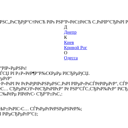
ёРЅС„РѕСЂРјР°С†РёСЋ РїРѕ РЅР°Р»РёС‡РёСЋ С‚РѕРІР°СЂРѕРІ Р
Д
Днепр
К
Киев
Кривой Рог
О
Одесса
°РІР»РµРЅРѕ!
СЃСЏ РІ Р±Р»РёР¶Р°Р№С€РµРµ РІСЂРµРјСЏ.
РµРґР°
Р»РѕРІ Рё РєРѕРјРїРѕРЅРµРЅС‚РѕРІ РІРµР»РѕСЃРёРїРµРґР°, С
ёС… СЂРµРіСѓР»РёСЂРѕРІРєР° Рё РЅР°СЃС‚СЂРѕР№РєР° РїСЂР
‰РёРµ РІРёРґС‹ СЂР°Р±РѕС‚:
СЊР±РѕРІС‹С… СЃРѕРµРґРёРЅРµРЅРёР№;
 РїРµСЂРµРґР°С‡;