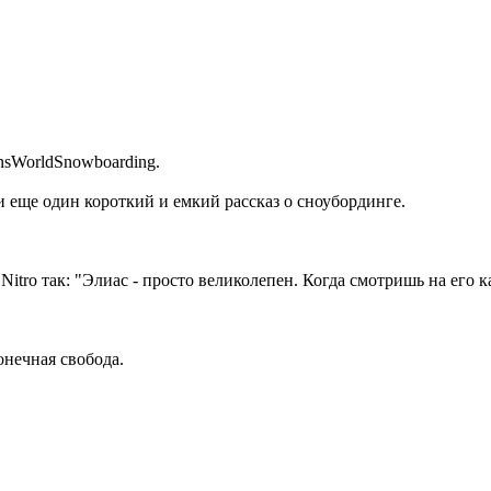
nsWorldSnowboarding.
ами еще один короткий и емкий рассказ о сноубординге.
Nitro так: "Элиас - просто великолепен. Когда смотришь на его к
онечная свобода.