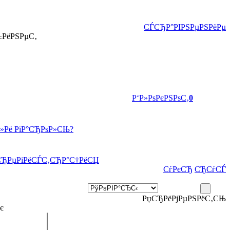
СЃСЂР°РІРЅРµРЅРёРµ
±РёРЅРµС‚
Р‘Р»РѕРєРЅРѕС‚
0
Р»Рё РїР°СЂРѕР»СЊ?
СЂРµРіРёСЃС‚СЂР°С†РёСЏ
СѓРєСЂ
СЂСѓСЃ
РџСЂРёРјРµРЅРёС‚СЊ
є