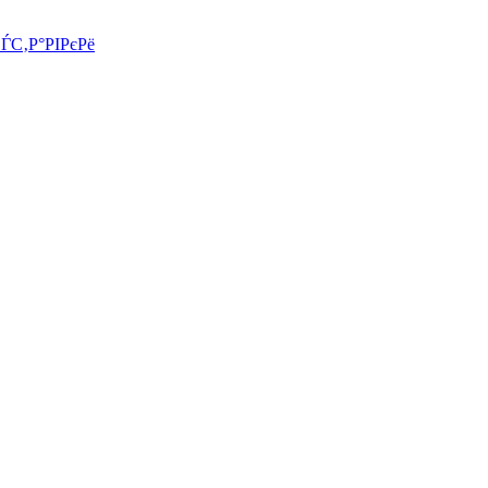
СЃС‚Р°РІРєРё