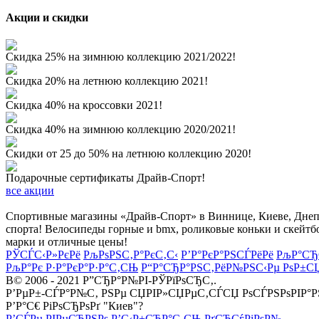
Акции и скидки
Скидка 25% на зимнюю коллекцию 2021/2022!
Скидка 20% на летнюю коллекцию 2021!
Скидка 40% на кроссовки 2021!
Скидка 40% на зимнюю коллекцию 2020/2021!
Скидки от 25 до 50% на летнюю коллекцию 2020!
Подарочные сертификаты Драйв-Спорт!
все акции
Спортивные магазины «Драйв-Спорт» в Виннице, Киеве, Днепре
спорта! Велосипеды горные и bmx, роликовые коньки и скейтб
марки и отличные цены!
РЎСЃС‹Р»РєРё
РљРѕРЅС‚Р°РєС‚С‹
Р’Р°РєР°РЅСЃРёРё
РљР°СЂ
РљР°Рє Р·Р°РєР°Р·Р°С‚СЊ
Р“Р°СЂР°РЅС‚РёР№РЅС‹Рµ РѕР±С
В© 2006 - 2021 Р”СЂР°Р№РІ-РЎРїРѕСЂС‚.
Р’РµР±-СЃР°Р№С‚ РЅРµ СЏРІР»СЏРµС‚СЃСЏ РѕСЃРЅРѕРІР°
Р’Р°С€ РіРѕСЂРѕРґ "Киев"?
Р’СЃРµ РІРµСЂРЅРѕ
Р’С‹Р±СЂР°С‚СЊ РґСЂСѓРіРѕР№