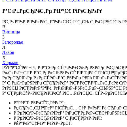
Р’С‹Р±РµСЂРёС‚Рµ РІР°С€ РіРѕСЂРѕРґ
Р­С‚Рѕ РїРѕР·РІРѕР»РёС‚ РїРѕР»СѓС‡Р°С‚СЊ С‚РѕС‡РЅСѓСЋ Р
В
Винница
З
Запорожье
Л
Львов
Х
Харьков
РЎРїР°СЃРёР±Рѕ, РІР°С€Рµ СЃРѕРѕР±С‰РµРЅРёРµ РѕС‚РїСЂР
РњС‹ РѕР±СЏР·Р°С‚РµР»СЊРЅРѕ СЃ РІР°РјРё СЃРІСЏР¶РµРј
РџРµСЂРІРѕРµ Р±РµСЃРїР»Р°С‚РЅРѕРµ РўРћ РІРµР»РѕСЃРёРї
Р’ С‚РµС‡РµРЅРёРµ СЃСЂРѕРєР° РїСЂРёСЂР°Р±РѕС‚РєРё СѓР·
РґРЅСЏ РїСЂРѕРґР°Р¶Рё, РґРѕРїРѕР»РЅРёС‚РµР»СЊРЅР°СЏ Р
Р’ СЂРµРіСѓР»РёСЂРѕРІРєСѓ РІС…РѕРґСЏС‚ СЃР»РµРґСѓСЋС
Р”РёР°РіРЅРѕСЃС‚РёРєР°;
РџСЂРѕС‚СЏР¶РєР° РІСЃРµС… СѓР·Р»РѕРІ Рё СЂРµР·
Р РµРіСѓР»РёСЂРѕРІРєР° РїРµСЂРµРєР»СЋС‡РµРЅРёСЏ
Р РµРіСѓР»РёСЂРѕРІРєР° С‚РѕСЂРјРѕР·РѕРІ;
РќР°РєР°С‡РєР° РєРѕР»РµСЃ.