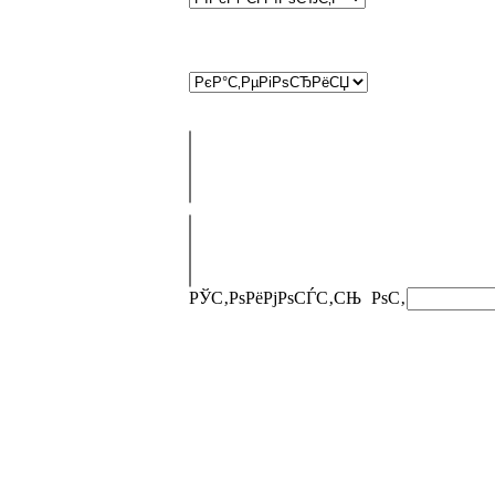
РЎС‚РѕРёРјРѕСЃС‚СЊ
РѕС‚