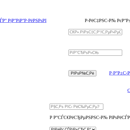
Р° РјР°РіР°Р·РёРЅРѕРІ
Р›РёС‡РЅС‹Р№ РєР°Р
Р·Р°Р±С‹
Р Р°СЃС€РёСЂРµРЅРЅС‹Р№ РїРѕРёСЃР