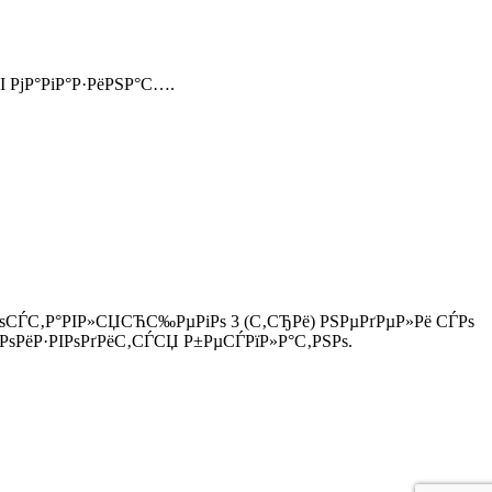
І РјР°РіР°Р·РёРЅР°С….
ЃРѕСЃС‚Р°РІР»СЏСЋС‰РµРіРѕ 3 (С‚СЂРё) РЅРµРґРµР»Рё СЃРѕ
ѕРёР·РІРѕРґРёС‚СЃСЏ Р±РµСЃРїР»Р°С‚РЅРѕ.