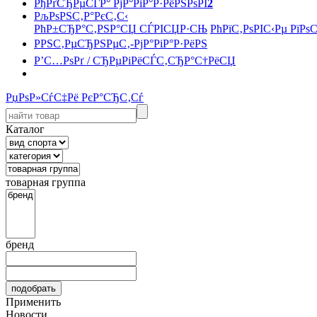
РђРґСЂРµСЃР° РјР°РіР°Р·РёРЅРѕРІ
2
РљРѕРЅС‚Р°РєС‚С‹
РћР±СЂР°С‚РЅР°СЏ СЃРІСЏР·СЊ
РћРїС‚РѕРІС‹Рµ РїРѕ
РРЅС‚РµСЂРЅРµС‚-РјР°РіР°Р·РёРЅ
Р’С…РѕРґ / СЂРµРіРёСЃС‚СЂР°С†РёСЏ
РџРѕР»СѓС‡Рё РєР°СЂС‚Сѓ
Каталог
товарная группа
бренд
Применить
Новости