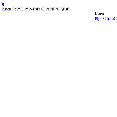
0
Киев
РєР°С‚Р°Р»РѕРі С‚РѕРІР°СЂРѕРІ
Киев
РђРґСЂРµСЃ