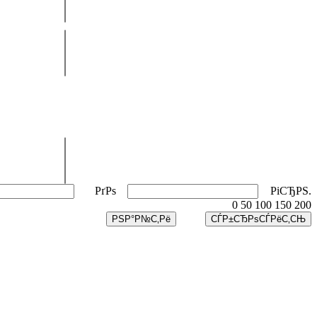
РґРѕ
РіСЂРЅ.
0
50
100
150
200