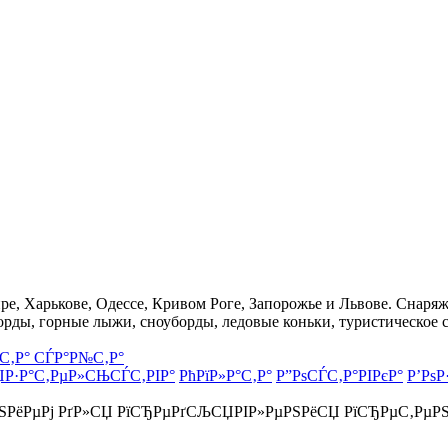
, Харькове, Одессе, Кривом Роге, Запорожье и Львове. Снаряже
орды, горные лыжи, сноуборды, ледовые коньки, туристическое 
С‚Р° СЃР°Р№С‚Р°
ЏР·Р°С‚РµР»СЊСЃС‚РІР°
РћРїР»Р°С‚Р°
Р”РѕСЃС‚Р°РІРєР°
Р’РѕР
РЅРёРµРј РґР»СЏ РїСЂРµРґСЉСЏРІР»РµРЅРёСЏ РїСЂРµС‚РµР