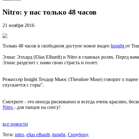
Nitro: у нас только 48 часов
21 ноября 2016
Только 48 часов в свободном доступе новое видео
Insight
от Tra
Элиас Элхард (Elias Elhardt) и Nitro в главных ролях. Перед в
Элиас разделит с нами свою страсть и полет.
Режиссер Insight Теодор Мьюс (Theodore Muse) говорит о парне 
спускается с горы".
Смотрите - это иногда рискованно и всегда очень красиво, беск
Nitro
- для танцев на снегу!
все новости
Теги:
nitro
,
elias elhardt
,
insight
,
Сноуборд