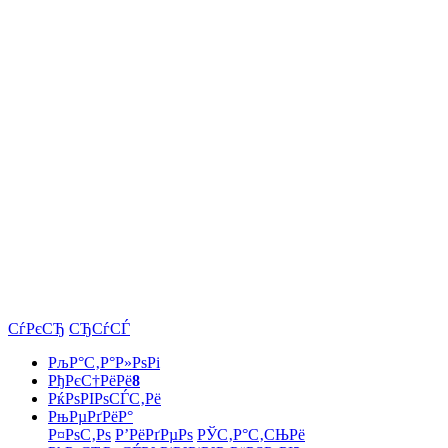
СѓРєСЂ
СЂСѓСЃ
РљР°С‚Р°Р»РѕРі
РђРєС†РёРё
8
РќРѕРІРѕСЃС‚Рё
РњРµРґРёР°
Р¤РѕС‚Рѕ
Р’РёРґРµРѕ
РЎС‚Р°С‚СЊРё