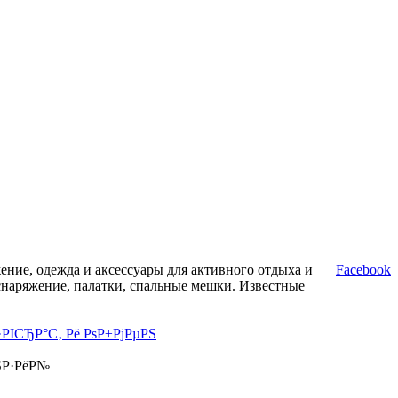
ние, одежда и аксессуары для активного отдыха и
Facebook
снаряжение, палатки, спальные мешки. Известные
·РІСЂР°С‚ Рё РѕР±РјРµРЅ
ЅР·РёР№