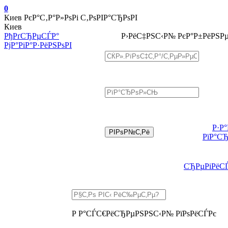
0
Киев
РєР°С‚Р°Р»РѕРі С‚РѕРІР°СЂРѕРІ
Киев
РђРґСЂРµСЃР°
Р›РёС‡РЅС‹Р№ РєР°Р±РёРЅР
РјР°РіР°Р·РёРЅРѕРІ
Р·Р
РїР°С
СЂРµРіРёС
Р Р°СЃС€РёСЂРµРЅРЅС‹Р№ РїРѕРёСЃРє