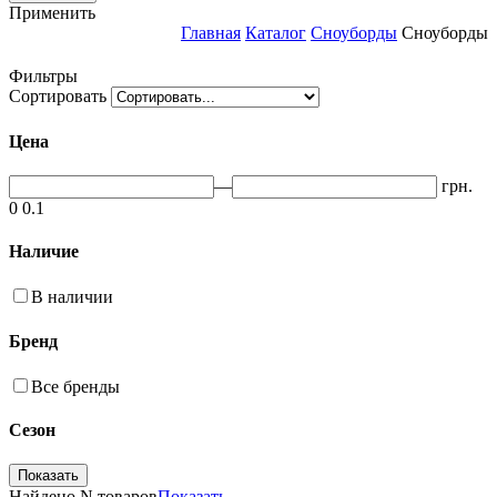
Применить
Главная
Каталог
Сноуборды
Сноуборды
Фильтры
Сортировать
Цена
—
грн.
0
0.1
Наличие
В наличии
Бренд
Все бренды
Сезон
Найдено
N товаров
Показать