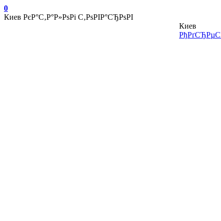
0
Киев
РєР°С‚Р°Р»РѕРі С‚РѕРІР°СЂРѕРІ
Киев
РђРґСЂРµСЃ