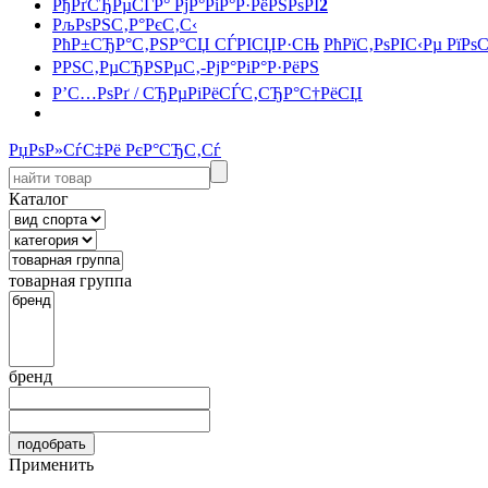
РђРґСЂРµСЃР° РјР°РіР°Р·РёРЅРѕРІ
2
РљРѕРЅС‚Р°РєС‚С‹
РћР±СЂР°С‚РЅР°СЏ СЃРІСЏР·СЊ
РћРїС‚РѕРІС‹Рµ РїРѕ
РРЅС‚РµСЂРЅРµС‚-РјР°РіР°Р·РёРЅ
Р’С…РѕРґ / СЂРµРіРёСЃС‚СЂР°С†РёСЏ
РџРѕР»СѓС‡Рё РєР°СЂС‚Сѓ
Каталог
товарная группа
бренд
Применить