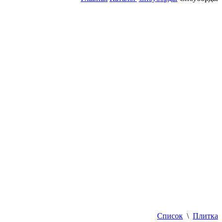
Список
\
Плитка