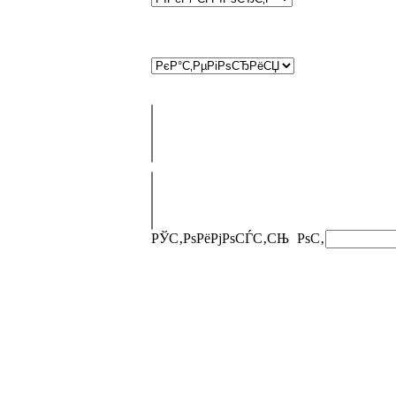
РЎС‚РѕРёРјРѕСЃС‚СЊ
РѕС‚