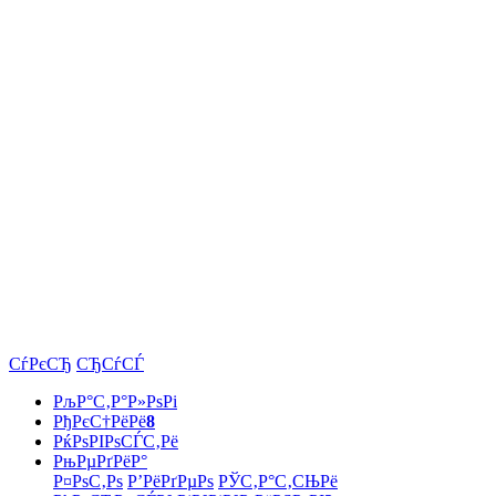
СѓРєСЂ
СЂСѓСЃ
РљР°С‚Р°Р»РѕРі
РђРєС†РёРё
8
РќРѕРІРѕСЃС‚Рё
РњРµРґРёР°
Р¤РѕС‚Рѕ
Р’РёРґРµРѕ
РЎС‚Р°С‚СЊРё