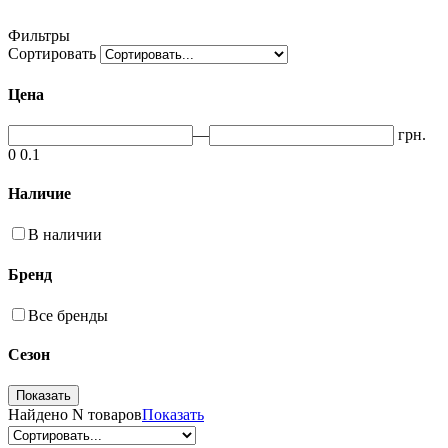
Фильтры
Сортировать
Цена
—
грн.
0
0.1
Наличие
В наличии
Бренд
Все бренды
Сезон
Найдено
N товаров
Показать