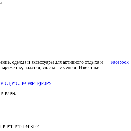
и
ние, одежда и аксессуары для активного отдыха и
Facebook
снаряжение, палатки, спальные мешки. Известные
·РІСЂР°С‚ Рё РѕР±РјРµРЅ
ЅР·РёР№
І РјР°РіР°Р·РёРЅР°С….