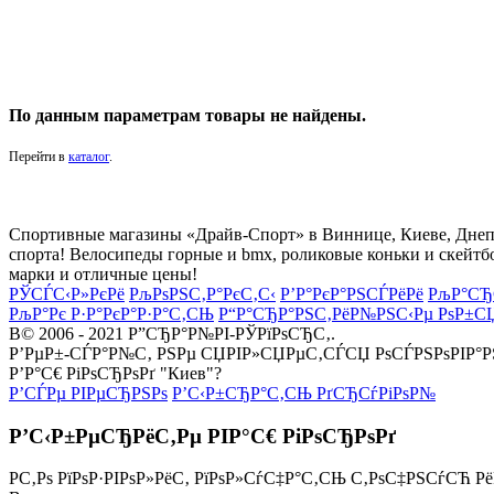
По данным параметрам товары не найдены.
Перейти в
каталог
.
Спортивные магазины «Драйв-Спорт» в Виннице, Киеве, Днепре
спорта! Велосипеды горные и bmx, роликовые коньки и скейтб
марки и отличные цены!
РЎСЃС‹Р»РєРё
РљРѕРЅС‚Р°РєС‚С‹
Р’Р°РєР°РЅСЃРёРё
РљР°СЂ
РљР°Рє Р·Р°РєР°Р·Р°С‚СЊ
Р“Р°СЂР°РЅС‚РёР№РЅС‹Рµ РѕР±С
В© 2006 - 2021 Р”СЂР°Р№РІ-РЎРїРѕСЂС‚.
Р’РµР±-СЃР°Р№С‚ РЅРµ СЏРІР»СЏРµС‚СЃСЏ РѕСЃРЅРѕРІР°
Р’Р°С€ РіРѕСЂРѕРґ "Киев"?
Р’СЃРµ РІРµСЂРЅРѕ
Р’С‹Р±СЂР°С‚СЊ РґСЂСѓРіРѕР№
Р’С‹Р±РµСЂРёС‚Рµ РІР°С€ РіРѕСЂРѕРґ
Р­С‚Рѕ РїРѕР·РІРѕР»РёС‚ РїРѕР»СѓС‡Р°С‚СЊ С‚РѕС‡РЅСѓСЋ Р