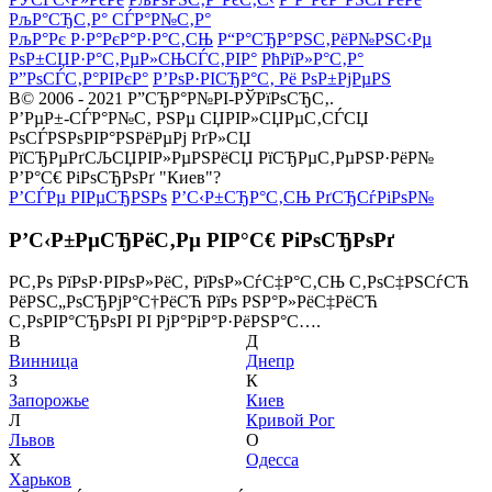
РљР°СЂС‚Р° СЃР°Р№С‚Р°
РљР°Рє Р·Р°РєР°Р·Р°С‚СЊ
Р“Р°СЂР°РЅС‚РёР№РЅС‹Рµ
РѕР±СЏР·Р°С‚РµР»СЊСЃС‚РІР°
РћРїР»Р°С‚Р°
Р”РѕСЃС‚Р°РІРєР°
Р’РѕР·РІСЂР°С‚ Рё РѕР±РјРµРЅ
В© 2006 - 2021 Р”СЂР°Р№РІ-РЎРїРѕСЂС‚.
Р’РµР±-СЃР°Р№С‚ РЅРµ СЏРІР»СЏРµС‚СЃСЏ
РѕСЃРЅРѕРІР°РЅРёРµРј РґР»СЏ
РїСЂРµРґСЉСЏРІР»РµРЅРёСЏ РїСЂРµС‚РµРЅР·РёР№
Р’Р°С€ РіРѕСЂРѕРґ "Киев"?
Р’СЃРµ РІРµСЂРЅРѕ
Р’С‹Р±СЂР°С‚СЊ РґСЂСѓРіРѕР№
Р’С‹Р±РµСЂРёС‚Рµ РІР°С€ РіРѕСЂРѕРґ
Р­С‚Рѕ РїРѕР·РІРѕР»РёС‚ РїРѕР»СѓС‡Р°С‚СЊ С‚РѕС‡РЅСѓСЋ
РёРЅС„РѕСЂРјР°С†РёСЋ РїРѕ РЅР°Р»РёС‡РёСЋ
С‚РѕРІР°СЂРѕРІ РІ РјР°РіР°Р·РёРЅР°С….
В
Д
Винница
Днепр
З
К
Запорожье
Киев
Л
Кривой Рог
Львов
О
Х
Одесса
Харьков