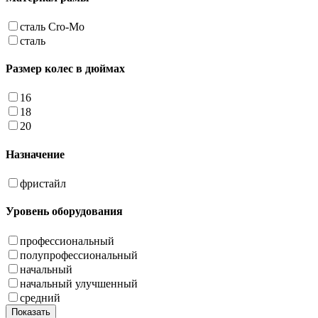
сталь Cro-Mo
сталь
Размер колес в дюймах
16
18
20
Назначение
фристайл
Уровень оборудования
профессиональный
полупрофессиональный
начальный
начальный улучшенный
средний