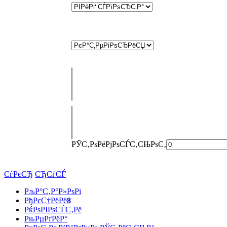
РЎС‚РѕРёРјРѕСЃС‚СЊ
РѕС‚
СѓРєСЂ
СЂСѓСЃ
РљР°С‚Р°Р»РѕРі
РђРєС†РёРё
8
РќРѕРІРѕСЃС‚Рё
РњРµРґРёР°