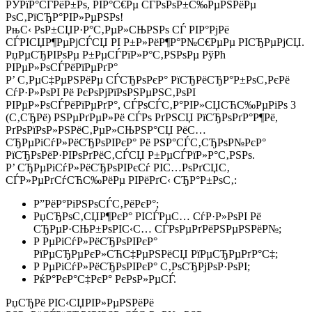
РЎРїР°СЃРёР±Рѕ, РІР°С€Рµ СЃРѕРѕР±С‰РµРЅРёРµ
РѕС‚РїСЂР°РІР»РµРЅРѕ!
РњС‹ РѕР±СЏР·Р°С‚РµР»СЊРЅРѕ СЃ РІР°РјРё
СЃРІСЏР¶РµРјСЃСЏ РІ Р±Р»РёР¶Р°Р№С€РµРµ РІСЂРµРјСЏ.
РџРµСЂРІРѕРµ Р±РµСЃРїР»Р°С‚РЅРѕРµ РўРћ
РІРµР»РѕСЃРёРїРµРґР°
Р’ С‚РµС‡РµРЅРёРµ СЃСЂРѕРєР° РїСЂРёСЂР°Р±РѕС‚РєРё
СѓР·Р»РѕРІ Рё РєРѕРјРїРѕРЅРµРЅС‚РѕРІ
РІРµР»РѕСЃРёРїРµРґР°, СЃРѕСЃС‚Р°РІР»СЏСЋС‰РµРіРѕ 3
(С‚СЂРё) РЅРµРґРµР»Рё СЃРѕ РґРЅСЏ РїСЂРѕРґР°Р¶Рё,
РґРѕРїРѕР»РЅРёС‚РµР»СЊРЅР°СЏ РёС…
СЂРµРіСѓР»РёСЂРѕРІРєР° Рё РЅР°СЃС‚СЂРѕР№РєР°
РїСЂРѕРёР·РІРѕРґРёС‚СЃСЏ Р±РµСЃРїР»Р°С‚РЅРѕ.
Р’ СЂРµРіСѓР»РёСЂРѕРІРєСѓ РІС…РѕРґСЏС‚
СЃР»РµРґСѓСЋС‰РёРµ РІРёРґС‹ СЂР°Р±РѕС‚:
Р”РёР°РіРЅРѕСЃС‚РёРєР°;
РџСЂРѕС‚СЏР¶РєР° РІСЃРµС… СѓР·Р»РѕРІ Рё
СЂРµР·СЊР±РѕРІС‹С… СЃРѕРµРґРёРЅРµРЅРёР№;
Р РµРіСѓР»РёСЂРѕРІРєР°
РїРµСЂРµРєР»СЋС‡РµРЅРёСЏ РїРµСЂРµРґР°С‡;
Р РµРіСѓР»РёСЂРѕРІРєР° С‚РѕСЂРјРѕР·РѕРІ;
РќР°РєР°С‡РєР° РєРѕР»РµСЃ.
РџСЂРё РІС‹СЏРІР»РµРЅРёРё