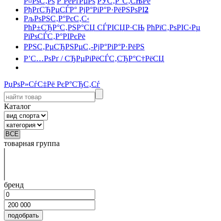
Р¤РѕС‚Рѕ
Р’РёРґРµРѕ
РЎС‚Р°С‚СЊРё
РђРґСЂРµСЃР° РјР°РіР°Р·РёРЅРѕРІ
2
РљРѕРЅС‚Р°РєС‚С‹
РћР±СЂР°С‚РЅР°СЏ СЃРІСЏР·СЊ
РћРїС‚РѕРІС‹Рµ
РїРѕСЃС‚Р°РІРєРё
РРЅС‚РµСЂРЅРµС‚-РјР°РіР°Р·РёРЅ
Р’С…РѕРґ / СЂРµРіРёСЃС‚СЂР°С†РёСЏ
РџРѕР»СѓС‡Рё РєР°СЂС‚Сѓ
Каталог
товарная группа
бренд