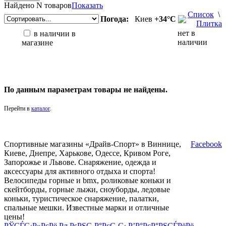
Найдено
N товаров
Показать
Список
\
Погода:
Киев
+34°С
Плитка
нет в
в наличии в
наличии
магазине
По данным параметрам товары не найдены.
Перейти в
каталог
.
Спортивные магазины «Драйв-Спорт» в Виннице,
Facebook
Киеве, Днепре, Харькове, Одессе, Кривом Роге,
Запорожье и Львове. Снаряжение, одежда и
аксессуары для активного отдыха и спорта!
Велосипеды горные и bmx, роликовые коньки и
скейтборды, горные лыжи, сноуборды, ледовые
коньки, туристическое снаряжение, палатки,
спальные мешки. Известные марки и отличные
цены!
РЎСЃС‹Р»РєРё
РљРѕРЅС‚Р°РєС‚С‹
Р’Р°РєР°РЅСЃРёРё