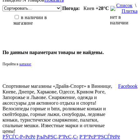
Список
\
Погода:
Киев
+28°С
Плитка
нет в
в наличии в
наличии
магазине
По данным параметрам товары не найдены.
Перейти в
каталог
.
Спортивные магазины «Драйв-Спорт» в Виннице,
Facebook
Киеве, Днепре, Харькове, Одессе, Кривом Роге,
Запорожье и Львове. Снаряжение, одежда и
аксессуары для активного отдыха и спорта!
Велосипеды горные и bmx, роликовые коньки и
скейтборды, горные лыжи, сноуборды, ледовые
коньки, туристическое снаряжение, палатки,
спальные мешки. Известные марки и отличные
цены!
РЎСЃС‹Р»РєРё
РљРѕРЅС‚Р°РєС‚С‹
Р’Р°РєР°РЅСЃРёРё