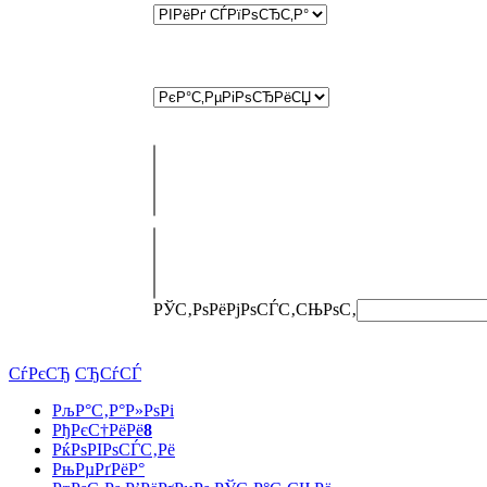
РЎС‚РѕРёРјРѕСЃС‚СЊ
РѕС‚
СѓРєСЂ
СЂСѓСЃ
РљР°С‚Р°Р»РѕРі
РђРєС†РёРё
8
РќРѕРІРѕСЃС‚Рё
РњРµРґРёР°