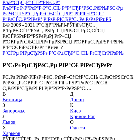
РљР°СЂС‚Р° СЃР°Р№С‚Р°
РљР°Рє Р·Р°РєР°Р·Р°С‚СЊ
Р“Р°СЂР°РЅС‚РёР№РЅС‹Рµ
РѕР±СЏР·Р°С‚РµР»СЊСЃС‚РІР°
РћРїР»Р°С‚Р°
Р”РѕСЃС‚Р°РІРєР°
Р’РѕР·РІСЂР°С‚ Рё РѕР±РјРµРЅ
В© 2006 - 2021 Р”СЂР°Р№РІ-РЎРїРѕСЂС‚.
Р’РµР±-СЃР°Р№С‚ РЅРµ СЏРІР»СЏРµС‚СЃСЏ
РѕСЃРЅРѕРІР°РЅРёРµРј РґР»СЏ
РїСЂРµРґСЉСЏРІР»РµРЅРёСЏ РїСЂРµС‚РµРЅР·РёР№
Р’Р°С€ РіРѕСЂРѕРґ "Киев"?
Р’СЃРµ РІРµСЂРЅРѕ
Р’С‹Р±СЂР°С‚СЊ РґСЂСѓРіРѕР№
Р’С‹Р±РµСЂРёС‚Рµ РІР°С€ РіРѕСЂРѕРґ
Р­С‚Рѕ РїРѕР·РІРѕР»РёС‚ РїРѕР»СѓС‡Р°С‚СЊ С‚РѕС‡РЅСѓСЋ
РёРЅС„РѕСЂРјР°С†РёСЋ РїРѕ РЅР°Р»РёС‡РёСЋ
С‚РѕРІР°СЂРѕРІ РІ РјР°РіР°Р·РёРЅР°С….
В
Д
Винница
Днепр
З
К
Запорожье
Киев
Л
Кривой Рог
Львов
О
Х
Одесса
Харьков
РЎРїР°СЃРёР±Рѕ, РІР°С€Рµ СЃРѕРѕР±С‰РµРЅРёРµ