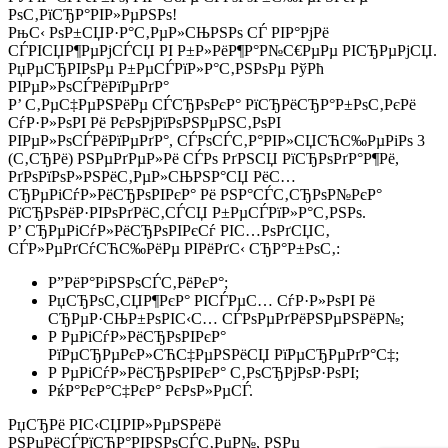
РѕС‚РїСЂР°РІР»РµРЅРѕ!
РњС‹ РѕР±СЏР·Р°С‚РµР»СЊРЅРѕ СЃ РІР°РјРё
СЃРІСЏР¶РµРјСЃСЏ РІ Р±Р»РёР¶Р°Р№С€РµРµ РІСЂРµРјСЏ.
РџРµСЂРІРѕРµ Р±РµСЃРїР»Р°С‚РЅРѕРµ РўРћ
РІРµР»РѕСЃРёРїРµРґР°
Р’ С‚РµС‡РµРЅРёРµ СЃСЂРѕРєР° РїСЂРёСЂР°Р±РѕС‚РєРё
СѓР·Р»РѕРІ Рё РєРѕРјРїРѕРЅРµРЅС‚РѕРІ
РІРµР»РѕСЃРёРїРµРґР°, СЃРѕСЃС‚Р°РІР»СЏСЋС‰РµРіРѕ 3
(С‚СЂРё) РЅРµРґРµР»Рё СЃРѕ РґРЅСЏ РїСЂРѕРґР°Р¶Рё,
РґРѕРїРѕР»РЅРёС‚РµР»СЊРЅР°СЏ РёС…
СЂРµРіСѓР»РёСЂРѕРІРєР° Рё РЅР°СЃС‚СЂРѕР№РєР°
РїСЂРѕРёР·РІРѕРґРёС‚СЃСЏ Р±РµСЃРїР»Р°С‚РЅРѕ.
Р’ СЂРµРіСѓР»РёСЂРѕРІРєСѓ РІС…РѕРґСЏС‚
СЃР»РµРґСѓСЋС‰РёРµ РІРёРґС‹ СЂР°Р±РѕС‚:
Р”РёР°РіРЅРѕСЃС‚РёРєР°;
РџСЂРѕС‚СЏР¶РєР° РІСЃРµС… СѓР·Р»РѕРІ Рё
СЂРµР·СЊР±РѕРІС‹С… СЃРѕРµРґРёРЅРµРЅРёР№;
Р РµРіСѓР»РёСЂРѕРІРєР°
РїРµСЂРµРєР»СЋС‡РµРЅРёСЏ РїРµСЂРµРґР°С‡;
Р РµРіСѓР»РёСЂРѕРІРєР° С‚РѕСЂРјРѕР·РѕРІ;
РќР°РєР°С‡РєР° РєРѕР»РµСЃ.
РџСЂРё РІС‹СЏРІР»РµРЅРёРё
РЅРµРёСЃРїСЂР°РІРЅРѕСЃС‚РµР№, РЅРµ