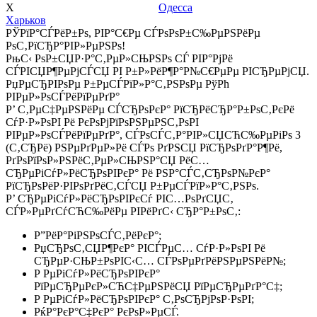
Х
Одесса
Харьков
РЎРїР°СЃРёР±Рѕ, РІР°С€Рµ СЃРѕРѕР±С‰РµРЅРёРµ
РѕС‚РїСЂР°РІР»РµРЅРѕ!
РњС‹ РѕР±СЏР·Р°С‚РµР»СЊРЅРѕ СЃ РІР°РјРё
СЃРІСЏР¶РµРјСЃСЏ РІ Р±Р»РёР¶Р°Р№С€РµРµ РІСЂРµРјСЏ.
РџРµСЂРІРѕРµ Р±РµСЃРїР»Р°С‚РЅРѕРµ РўРћ
РІРµР»РѕСЃРёРїРµРґР°
Р’ С‚РµС‡РµРЅРёРµ СЃСЂРѕРєР° РїСЂРёСЂР°Р±РѕС‚РєРё
СѓР·Р»РѕРІ Рё РєРѕРјРїРѕРЅРµРЅС‚РѕРІ
РІРµР»РѕСЃРёРїРµРґР°, СЃРѕСЃС‚Р°РІР»СЏСЋС‰РµРіРѕ 3
(С‚СЂРё) РЅРµРґРµР»Рё СЃРѕ РґРЅСЏ РїСЂРѕРґР°Р¶Рё,
РґРѕРїРѕР»РЅРёС‚РµР»СЊРЅР°СЏ РёС…
СЂРµРіСѓР»РёСЂРѕРІРєР° Рё РЅР°СЃС‚СЂРѕР№РєР°
РїСЂРѕРёР·РІРѕРґРёС‚СЃСЏ Р±РµСЃРїР»Р°С‚РЅРѕ.
Р’ СЂРµРіСѓР»РёСЂРѕРІРєСѓ РІС…РѕРґСЏС‚
СЃР»РµРґСѓСЋС‰РёРµ РІРёРґС‹ СЂР°Р±РѕС‚:
Р”РёР°РіРЅРѕСЃС‚РёРєР°;
РџСЂРѕС‚СЏР¶РєР° РІСЃРµС… СѓР·Р»РѕРІ Рё
СЂРµР·СЊР±РѕРІС‹С… СЃРѕРµРґРёРЅРµРЅРёР№;
Р РµРіСѓР»РёСЂРѕРІРєР°
РїРµСЂРµРєР»СЋС‡РµРЅРёСЏ РїРµСЂРµРґР°С‡;
Р РµРіСѓР»РёСЂРѕРІРєР° С‚РѕСЂРјРѕР·РѕРІ;
РќР°РєР°С‡РєР° РєРѕР»РµСЃ.