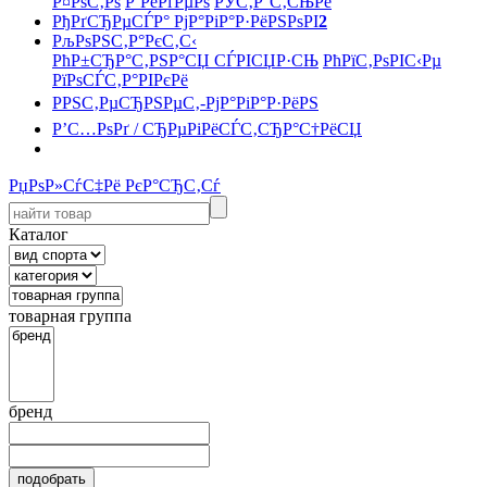
Р¤РѕС‚Рѕ
Р’РёРґРµРѕ
РЎС‚Р°С‚СЊРё
РђРґСЂРµСЃР° РјР°РіР°Р·РёРЅРѕРІ
2
РљРѕРЅС‚Р°РєС‚С‹
РћР±СЂР°С‚РЅР°СЏ СЃРІСЏР·СЊ
РћРїС‚РѕРІС‹Рµ
РїРѕСЃС‚Р°РІРєРё
РРЅС‚РµСЂРЅРµС‚-РјР°РіР°Р·РёРЅ
Р’С…РѕРґ / СЂРµРіРёСЃС‚СЂР°С†РёСЏ
РџРѕР»СѓС‡Рё РєР°СЂС‚Сѓ
Каталог
товарная группа
бренд