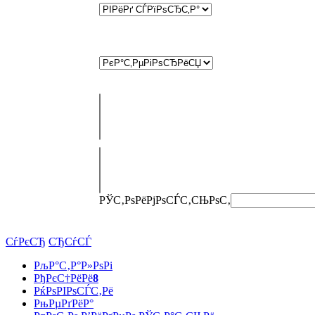
РЎС‚РѕРёРјРѕСЃС‚СЊ
РѕС‚
СѓРєСЂ
СЂСѓСЃ
РљР°С‚Р°Р»РѕРі
РђРєС†РёРё
8
РќРѕРІРѕСЃС‚Рё
РњРµРґРёР°