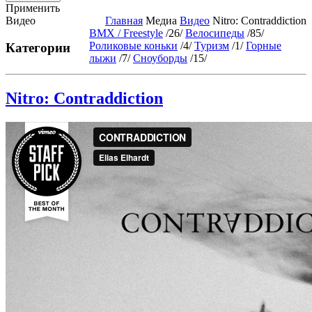
Применить
Видео
Главная
Медиа
Видео
Nitro: Contraddiction
BMX / Freestyle
/26/
Велосипеды
/85/
Роликовые коньки
/4/
Туризм
/1/
Горные
Категории
лыжи
/7/
Сноуборды
/15/
Nitro: Contraddiction