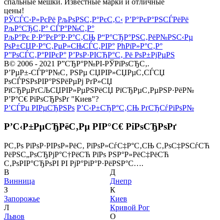
спальные мешки. Известные марки и отличные
цены!
РЎСЃС‹Р»РєРё
РљРѕРЅС‚Р°РєС‚С‹
Р’Р°РєР°РЅСЃРёРё
РљР°СЂС‚Р° СЃР°Р№С‚Р°
РљР°Рє Р·Р°РєР°Р·Р°С‚СЊ
Р“Р°СЂР°РЅС‚РёР№РЅС‹Рµ
РѕР±СЏР·Р°С‚РµР»СЊСЃС‚РІР°
РћРїР»Р°С‚Р°
Р”РѕСЃС‚Р°РІРєР°
Р’РѕР·РІСЂР°С‚ Рё РѕР±РјРµРЅ
В© 2006 - 2021 Р”СЂР°Р№РІ-РЎРїРѕСЂС‚.
Р’РµР±-СЃР°Р№С‚ РЅРµ СЏРІР»СЏРµС‚СЃСЏ
РѕСЃРЅРѕРІР°РЅРёРµРј РґР»СЏ
РїСЂРµРґСЉСЏРІР»РµРЅРёСЏ РїСЂРµС‚РµРЅР·РёР№
Р’Р°С€ РіРѕСЂРѕРґ "Киев"?
Р’СЃРµ РІРµСЂРЅРѕ
Р’С‹Р±СЂР°С‚СЊ РґСЂСѓРіРѕР№
Р’С‹Р±РµСЂРёС‚Рµ РІР°С€ РіРѕСЂРѕРґ
Р­С‚Рѕ РїРѕР·РІРѕР»РёС‚ РїРѕР»СѓС‡Р°С‚СЊ С‚РѕС‡РЅСѓСЋ
РёРЅС„РѕСЂРјР°С†РёСЋ РїРѕ РЅР°Р»РёС‡РёСЋ
С‚РѕРІР°СЂРѕРІ РІ РјР°РіР°Р·РёРЅР°С….
В
Д
Винница
Днепр
З
К
Запорожье
Киев
Л
Кривой Рог
Львов
О