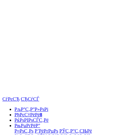
СѓРєСЂ
СЂСѓСЃ
РљР°С‚Р°Р»РѕРі
РђРєС†РёРё
8
РќРѕРІРѕСЃС‚Рё
РњРµРґРёР°
Р¤РѕС‚Рѕ
Р’РёРґРµРѕ
РЎС‚Р°С‚СЊРё