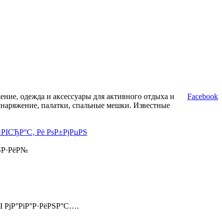
ние, одежда и аксессуары для активного отдыха и
Facebook
снаряжение, палатки, спальные мешки. Известные
·РІСЂР°С‚ Рё РѕР±РјРµРЅ
ЅР·РёР№
І РјР°РіР°Р·РёРЅР°С….