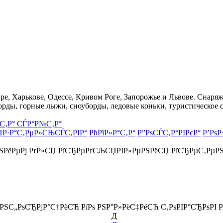
, Харькове, Одессе, Кривом Роге, Запорожье и Львове. Снаряже
орды, горные лыжи, сноуборды, ледовые коньки, туристическое 
С‚Р° СЃР°Р№С‚Р°
ЏР·Р°С‚РµР»СЊСЃС‚РІР°
РћРїР»Р°С‚Р°
Р”РѕСЃС‚Р°РІРєР°
Р’РѕР
РЅРёРµРј РґР»СЏ РїСЂРµРґСЉСЏРІР»РµРЅРёСЏ РїСЂРµС‚РµР
ёРЅС„РѕСЂРјР°С†РёСЋ РїРѕ РЅР°Р»РёС‡РёСЋ С‚РѕРІР°СЂРѕРІ Р
Д