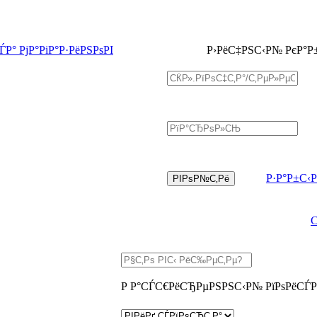
Р° РјР°РіР°Р·РёРЅРѕРІ
Р›РёС‡РЅС‹Р№ РєР°Р
Р·Р°Р±С‹
Р Р°СЃС€РёСЂРµРЅРЅС‹Р№ РїРѕРёСЃР