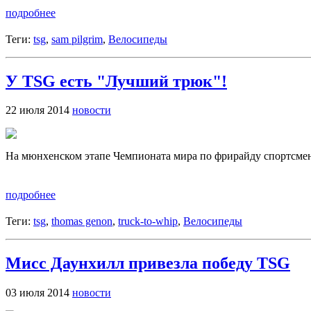
подробнее
Теги:
tsg
,
sam pilgrim
,
Велосипеды
У TSG есть "Лучший трюк"!
22 июля 2014
новости
На мюнхенском этапе Чемпионата мира по фрирайду спортсмен
подробнее
Теги:
tsg
,
thomas genon
,
truck-to-whip
,
Велосипеды
Мисс Даунхилл привезла победу TSG
03 июля 2014
новости