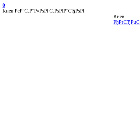
0
Киев
РєР°С‚Р°Р»РѕРі С‚РѕРІР°СЂРѕРІ
Киев
РђРґСЂРµСЃ