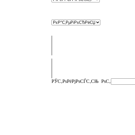
РЎС‚РѕРёРјРѕСЃС‚СЊ
РѕС‚