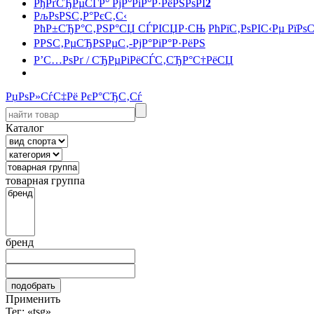
РђРґСЂРµСЃР° РјР°РіР°Р·РёРЅРѕРІ
2
РљРѕРЅС‚Р°РєС‚С‹
РћР±СЂР°С‚РЅР°СЏ СЃРІСЏР·СЊ
РћРїС‚РѕРІС‹Рµ РїРѕ
РРЅС‚РµСЂРЅРµС‚-РјР°РіР°Р·РёРЅ
Р’С…РѕРґ / СЂРµРіРёСЃС‚СЂР°С†РёСЏ
РџРѕР»СѓС‡Рё РєР°СЂС‚Сѓ
Каталог
товарная группа
бренд
Применить
Тег: «tsg»