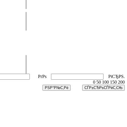
РґРѕ
РіСЂРЅ.
0
50
100
150
200