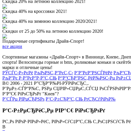
Скидка 20% на летнюю коллекцию 2021!
Скидка 40% на кроссовки 2021!
Скидка 40% на зимнюю коллекцию 2020/2021!
Скидки от 25 до 50% на летнюю коллекцию 2020!
Подарочные сертификаты Драйв-Спорт!
все акции
Спортивные магазины «Драйв-Спорт» в Виннице, Киеве, Днепре
спорта! Велосипеды горные и bmx, роликовые коньки и скейтб
марки и отличные цены!
РЎСЃС‹Р»РєРё
РљРѕРЅС‚Р°РєС‚С‹
Р’Р°РєР°РЅСЃРёРё
РљР°СЂ
РљР°Рє Р·Р°РєР°Р·Р°С‚СЊ
Р“Р°СЂР°РЅС‚РёР№РЅС‹Рµ РѕР±С
В© 2006 - 2021 Р”СЂР°Р№РІ-РЎРїРѕСЂС‚.
Р’РµР±-СЃР°Р№С‚ РЅРµ СЏРІР»СЏРµС‚СЃСЏ РѕСЃРЅРѕРІР°
Р’Р°С€ РіРѕСЂРѕРґ "Киев"?
Р’СЃРµ РІРµСЂРЅРѕ
Р’С‹Р±СЂР°С‚СЊ РґСЂСѓРіРѕР№
Р’С‹Р±РµСЂРёС‚Рµ РІР°С€ РіРѕСЂРѕРґ
Р­С‚Рѕ РїРѕР·РІРѕР»РёС‚ РїРѕР»СѓС‡Р°С‚СЊ С‚РѕС‡РЅСѓСЋ Р
В