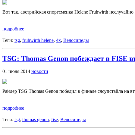
Вот так, австрийская спортсменка Helene Fruhwirth неслучайно 
подробнее
Теги:
tsg
,
fruhwirth helene
,
4x
,
Велосипеды
TSG: Thomas Genon побеждает в FISE вт
01 июля 2014
новости
Райдер TSG Thomas Genon победил в финале слоупстайла на вт
подробнее
Теги:
tsg
,
thomas genon
,
fise
,
Велосипеды