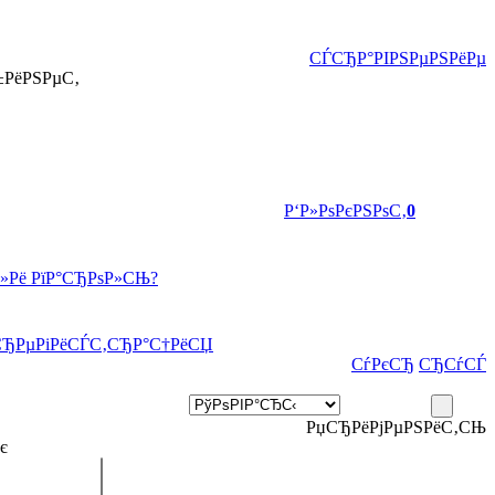
СЃСЂР°РІРЅРµРЅРёРµ
±РёРЅРµС‚
Р‘Р»РѕРєРЅРѕС‚
0
Р»Рё РїР°СЂРѕР»СЊ?
СЂРµРіРёСЃС‚СЂР°С†РёСЏ
СѓРєСЂ
СЂСѓСЃ
РџСЂРёРјРµРЅРёС‚СЊ
є