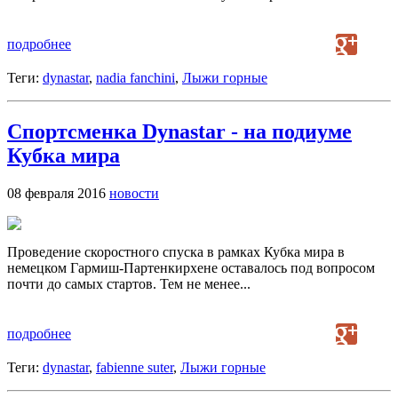
подробнее
Теги:
dynastar
,
nadia fanchini
,
Лыжи горные
Спортсменка Dynastar - на подиуме
Кубка мира
08 февраля 2016
новости
Проведение скоростного спуска в рамках Кубка мира в
немецком Гармиш-Партенкирхене оставалось под вопросом
почти до самых стартов. Тем не менее...
подробнее
Теги:
dynastar
,
fabienne suter
,
Лыжи горные