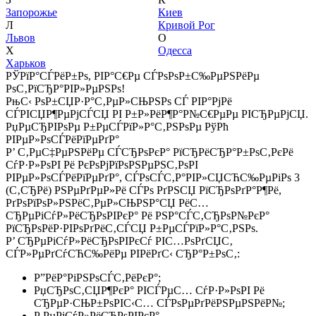
Запорожье
Киев
Л
Кривой Рог
Львов
О
Х
Одесса
Харьков
РЎРїР°СЃРёР±Рѕ, РІР°С€Рµ СЃРѕРѕР±С‰РµРЅРёРµ
РѕС‚РїСЂР°РІР»РµРЅРѕ!
РњС‹ РѕР±СЏР·Р°С‚РµР»СЊРЅРѕ СЃ РІР°РјРё
СЃРІСЏР¶РµРјСЃСЏ РІ Р±Р»РёР¶Р°Р№С€РµРµ РІСЂРµРјСЏ.
РџРµСЂРІРѕРµ Р±РµСЃРїР»Р°С‚РЅРѕРµ РўРћ
РІРµР»РѕСЃРёРїРµРґР°
Р’ С‚РµС‡РµРЅРёРµ СЃСЂРѕРєР° РїСЂРёСЂР°Р±РѕС‚РєРё
СѓР·Р»РѕРІ Рё РєРѕРјРїРѕРЅРµРЅС‚РѕРІ
РІРµР»РѕСЃРёРїРµРґР°, СЃРѕСЃС‚Р°РІР»СЏСЋС‰РµРіРѕ 3
(С‚СЂРё) РЅРµРґРµР»Рё СЃРѕ РґРЅСЏ РїСЂРѕРґР°Р¶Рё,
РґРѕРїРѕР»РЅРёС‚РµР»СЊРЅР°СЏ РёС…
СЂРµРіСѓР»РёСЂРѕРІРєР° Рё РЅР°СЃС‚СЂРѕР№РєР°
РїСЂРѕРёР·РІРѕРґРёС‚СЃСЏ Р±РµСЃРїР»Р°С‚РЅРѕ.
Р’ СЂРµРіСѓР»РёСЂРѕРІРєСѓ РІС…РѕРґСЏС‚
СЃР»РµРґСѓСЋС‰РёРµ РІРёРґС‹ СЂР°Р±РѕС‚:
Р”РёР°РіРЅРѕСЃС‚РёРєР°;
РџСЂРѕС‚СЏР¶РєР° РІСЃРµС… СѓР·Р»РѕРІ Рё
СЂРµР·СЊР±РѕРІС‹С… СЃРѕРµРґРёРЅРµРЅРёР№;
Р РµРіСѓР»РёСЂРѕРІРєР°