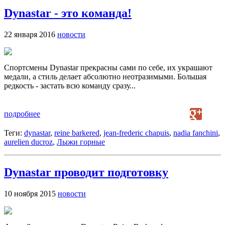
Dynastar - это команда!
22 января 2016
новости
Спортсмены Dynastar прекрасны сами по себе, их украшают
медали, а стиль делает абсолютно неотразимыми. Большая
редкость - застать всю команду сразу...
подробнее
Теги:
dynastar
,
reine barkered
,
jean-frederic chapuis
,
nadia fanchini
,
aurelien ducroz
,
Лыжи горные
Dynastar проводит подготовку
10 ноября 2015
новости