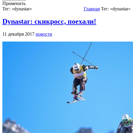
Применить
Тег: «dynastar»
Главная
Тег: «dynastar»
Dynastar: скикросс, поехали!
11 декабря 2017
новости