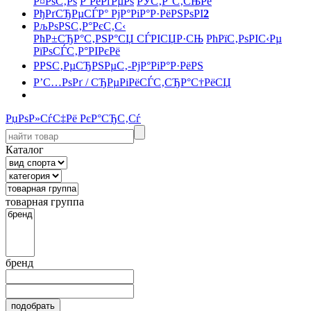
Р¤РѕС‚Рѕ
Р’РёРґРµРѕ
РЎС‚Р°С‚СЊРё
РђРґСЂРµСЃР° РјР°РіР°Р·РёРЅРѕРІ
2
РљРѕРЅС‚Р°РєС‚С‹
РћР±СЂР°С‚РЅР°СЏ СЃРІСЏР·СЊ
РћРїС‚РѕРІС‹Рµ
РїРѕСЃС‚Р°РІРєРё
РРЅС‚РµСЂРЅРµС‚-РјР°РіР°Р·РёРЅ
Р’С…РѕРґ / СЂРµРіРёСЃС‚СЂР°С†РёСЏ
РџРѕР»СѓС‡Рё РєР°СЂС‚Сѓ
Каталог
товарная группа
бренд