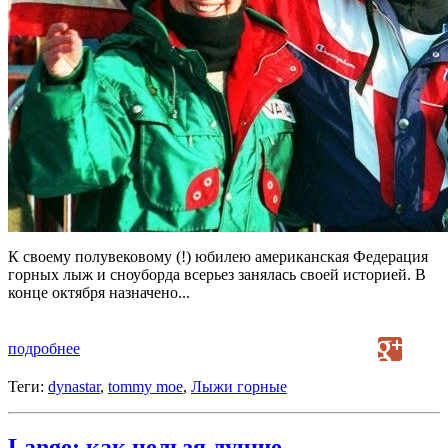
К своему полувековому (!) юбилею американская Федерация
горных лыж и сноуборда всерьез занялась своей историей. В
конце октября назначено...
подробнее
Теги:
dynastar
,
tommy moe
,
Лыжи горные
Lange: как нельзя лучше