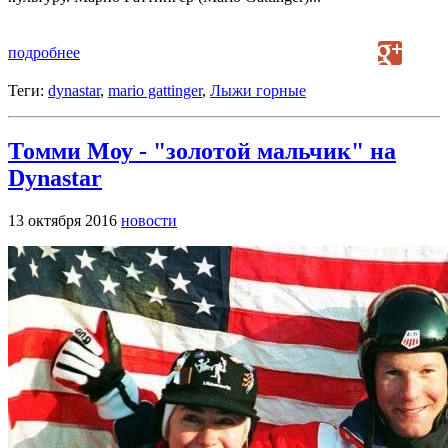
подробнее
Теги:
dynastar
,
mario gattinger
,
Лыжи горные
Томми Моу - "золотой мальчик" на
Dynastar
13 октября 2016
новости