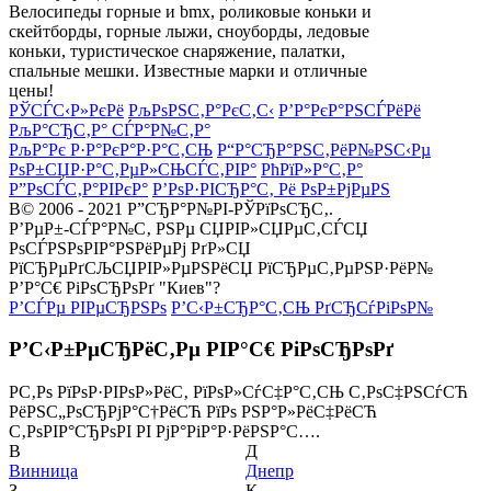
Велосипеды горные и bmx, роликовые коньки и
скейтборды, горные лыжи, сноуборды, ледовые
коньки, туристическое снаряжение, палатки,
спальные мешки. Известные марки и отличные
цены!
РЎСЃС‹Р»РєРё
РљРѕРЅС‚Р°РєС‚С‹
Р’Р°РєР°РЅСЃРёРё
РљР°СЂС‚Р° СЃР°Р№С‚Р°
РљР°Рє Р·Р°РєР°Р·Р°С‚СЊ
Р“Р°СЂР°РЅС‚РёР№РЅС‹Рµ
РѕР±СЏР·Р°С‚РµР»СЊСЃС‚РІР°
РћРїР»Р°С‚Р°
Р”РѕСЃС‚Р°РІРєР°
Р’РѕР·РІСЂР°С‚ Рё РѕР±РјРµРЅ
В© 2006 - 2021 Р”СЂР°Р№РІ-РЎРїРѕСЂС‚.
Р’РµР±-СЃР°Р№С‚ РЅРµ СЏРІР»СЏРµС‚СЃСЏ
РѕСЃРЅРѕРІР°РЅРёРµРј РґР»СЏ
РїСЂРµРґСЉСЏРІР»РµРЅРёСЏ РїСЂРµС‚РµРЅР·РёР№
Р’Р°С€ РіРѕСЂРѕРґ "Киев"?
Р’СЃРµ РІРµСЂРЅРѕ
Р’С‹Р±СЂР°С‚СЊ РґСЂСѓРіРѕР№
Р’С‹Р±РµСЂРёС‚Рµ РІР°С€ РіРѕСЂРѕРґ
Р­С‚Рѕ РїРѕР·РІРѕР»РёС‚ РїРѕР»СѓС‡Р°С‚СЊ С‚РѕС‡РЅСѓСЋ
РёРЅС„РѕСЂРјР°С†РёСЋ РїРѕ РЅР°Р»РёС‡РёСЋ
С‚РѕРІР°СЂРѕРІ РІ РјР°РіР°Р·РёРЅР°С….
В
Д
Винница
Днепр
З
К