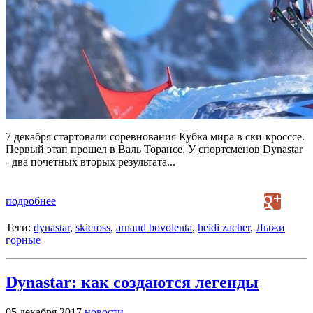
7 декабря стартовали соревнования Кубка мира в ски-кросссе.
Первый этап прошел в Валь Торансе. У спортсменов Dynastar
- два почетных вторых результата...
подробнее
Теги:
dynastar
,
skicross
,
arnaud bovolenta
,
heidi zacher
,
Лыжи
горные
Dynastar: как создаются легенды
05 декабря 2017
новости