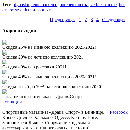
Теги:
dynastar
,
reine barkered
,
aurelien ducroz
,
verbier xtreme
,
bec
des rosses
,
Лыжи горные
Предыдущая
1
2
3
4
Следующая
Акции и скидки
Скидка 25% на зимнюю коллекцию 2021/2022!
Скидка 20% на летнюю коллекцию 2021!
Скидка 40% на кроссовки 2021!
Скидка 40% на зимнюю коллекцию 2020/2021!
Скидки от 25 до 50% на летнюю коллекцию 2020!
Подарочные сертификаты Драйв-Спорт!
все акции
Спортивные магазины «Драйв-Спорт» в Виннице,
Facebook
Киеве, Днепре, Харькове, Одессе, Кривом Роге,
Запорожье и Львове. Снаряжение, одежда и
аксессуары для активного отдыха и спорта!