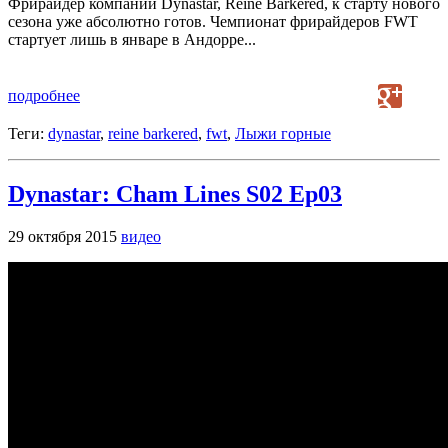
Фрирайдер компании Dynastar, Reine Barkered, к старту нового
сезона уже абсолютно готов. Чемпионат фрирайдеров FWT
стартует лишь в январе в Андорре...
подробнее
Теги:
dynastar
,
reine barkered
,
fwt
,
Лыжи горные
Dynastar: Cham Lines S02 Ep03
29 октября 2015
видео