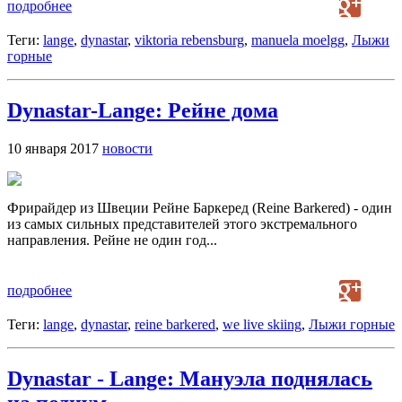
подробнее
Теги:
lange
,
dynastar
,
viktoria rebensburg
,
manuela moelgg
,
Лыжи
горные
Dynastar-Lange: Рейне дома
10 января 2017
новости
Фрирайдер из Швеции Рейне Баркеред (Reine Barkered) - один
из самых сильных представителей этого экстремального
направления. Рейне не один год...
подробнее
Теги:
lange
,
dynastar
,
reine barkered
,
we live skiing
,
Лыжи горные
Dynastar - Lange: Мануэла поднялась