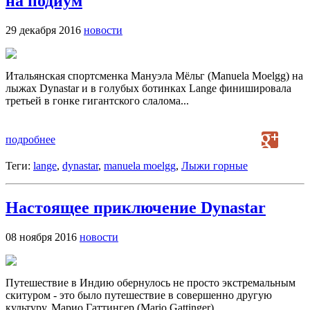
на подиум
29 декабря 2016
новости
Итальянская спортсменка Мануэла Мёльг (Manuela Moelgg) на
лыжах Dynastar и в голубых ботинках Lange финишировала
третьей в гонке гигантского слалома...
подробнее
Теги:
lange
,
dynastar
,
manuela moelgg
,
Лыжи горные
Настоящее приключение Dynastar
08 ноября 2016
новости
Путешествие в Индию обернулось не просто экстремальным
скитуром - это было путешествие в совершенно другую
культуру. Марио Гаттингер (Mario Gattinger)...