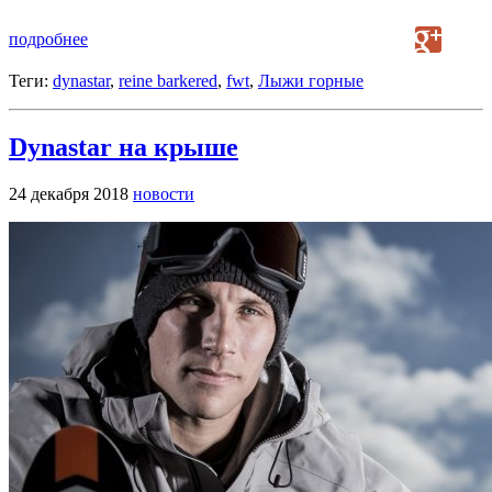
подробнее
Теги:
dynastar
,
reine barkered
,
fwt
,
Лыжи горные
Dynastar на крыше
24 декабря 2018
новости