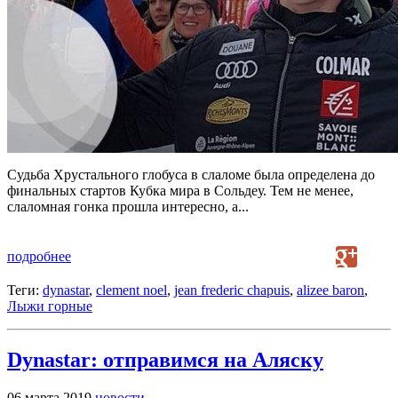
Судьба Хрустального глобуса в слаломе была определена до
финальных стартов Кубка мира в Сольдеу. Тем не менее,
слаломная гонка прошла интересно, а...
подробнее
Теги:
dynastar
,
clement noel
,
jean frederic chapuis
,
alizee baron
,
Лыжи горные
Dynastar: отправимся на Аляску
06 марта 2019
новости