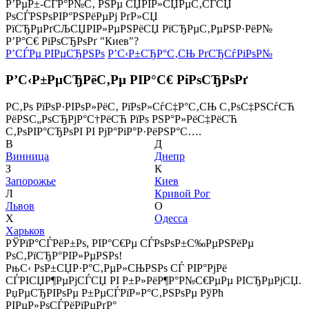
Р’РµР±-СЃР°Р№С‚ РЅРµ СЏРІР»СЏРµС‚СЃСЏ
РѕСЃРЅРѕРІР°РЅРёРµРј РґР»СЏ
РїСЂРµРґСЉСЏРІР»РµРЅРёСЏ РїСЂРµС‚РµРЅР·РёР№
Р’Р°С€ РіРѕСЂРѕРґ "Киев"?
Р’СЃРµ РІРµСЂРЅРѕ
Р’С‹Р±СЂР°С‚СЊ РґСЂСѓРіРѕР№
Р’С‹Р±РµСЂРёС‚Рµ РІР°С€ РіРѕСЂРѕРґ
Р­С‚Рѕ РїРѕР·РІРѕР»РёС‚ РїРѕР»СѓС‡Р°С‚СЊ С‚РѕС‡РЅСѓСЋ
РёРЅС„РѕСЂРјР°С†РёСЋ РїРѕ РЅР°Р»РёС‡РёСЋ
С‚РѕРІР°СЂРѕРІ РІ РјР°РіР°Р·РёРЅР°С….
В
Д
Винница
Днепр
З
К
Запорожье
Киев
Л
Кривой Рог
Львов
О
Х
Одесса
Харьков
РЎРїР°СЃРёР±Рѕ, РІР°С€Рµ СЃРѕРѕР±С‰РµРЅРёРµ
РѕС‚РїСЂР°РІР»РµРЅРѕ!
РњС‹ РѕР±СЏР·Р°С‚РµР»СЊРЅРѕ СЃ РІР°РјРё
СЃРІСЏР¶РµРјСЃСЏ РІ Р±Р»РёР¶Р°Р№С€РµРµ РІСЂРµРјСЏ.
РџРµСЂРІРѕРµ Р±РµСЃРїР»Р°С‚РЅРѕРµ РўРћ
РІРµР»РѕСЃРёРїРµРґР°