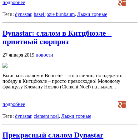
подробнее
Теги:
dynastar
,
hazel jozie birnbaum
,
Лыжи горные
Dynastar: слалом в Китцбюэле –
приятный сюрприз
27 января 2019
новости
Выиграть слалом в Венгене – это отлично, но одержать
победу в Китцбюэле – просто превосходно! Молодому
французу Клеману Ноэлю (Clement Noel) на лыжах...
подробнее
Теги:
dynastar
,
clement noel
,
Лыжи горные
Прекрасный слалом Dynastar