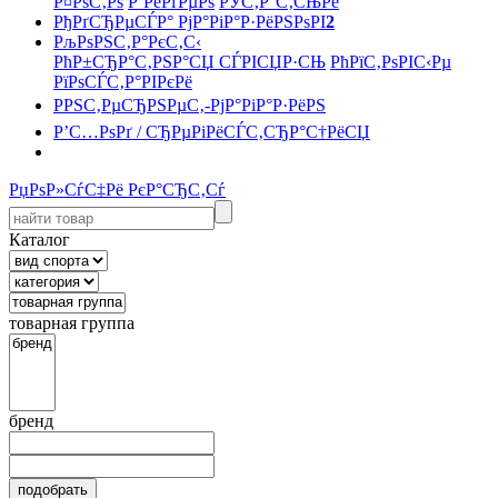
Р¤РѕС‚Рѕ
Р’РёРґРµРѕ
РЎС‚Р°С‚СЊРё
РђРґСЂРµСЃР° РјР°РіР°Р·РёРЅРѕРІ
2
РљРѕРЅС‚Р°РєС‚С‹
РћР±СЂР°С‚РЅР°СЏ СЃРІСЏР·СЊ
РћРїС‚РѕРІС‹Рµ
РїРѕСЃС‚Р°РІРєРё
РРЅС‚РµСЂРЅРµС‚-РјР°РіР°Р·РёРЅ
Р’С…РѕРґ / СЂРµРіРёСЃС‚СЂР°С†РёСЏ
РџРѕР»СѓС‡Рё РєР°СЂС‚Сѓ
Каталог
товарная группа
бренд