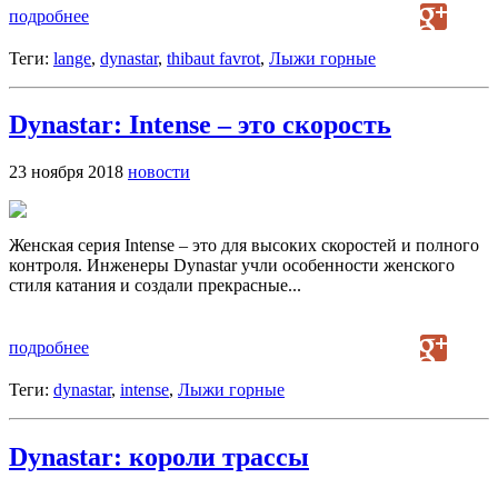
подробнее
Теги:
lange
,
dynastar
,
thibaut favrot
,
Лыжи горные
Dynastar: Intense – это скорость
23 ноября 2018
новости
Женская серия Intense – это для высоких скоростей и полного
контроля. Инженеры Dynastar учли особенности женского
стиля катания и создали прекрасные...
подробнее
Теги:
dynastar
,
intense
,
Лыжи горные
Dynastar: короли трассы