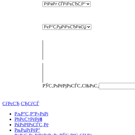
РЎС‚РѕРёРјРѕСЃС‚СЊ
РѕС‚
СѓРєСЂ
СЂСѓСЃ
РљР°С‚Р°Р»РѕРі
РђРєС†РёРё
8
РќРѕРІРѕСЃС‚Рё
РњРµРґРёР°