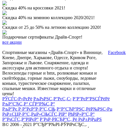
Скидка 40% на кроссовки 2021!
Скидка 40% на зимнюю коллекцию 2020/2021!
Скидки от 25 до 50% на летнюю коллекцию 2020!
Подарочные сертификаты Драйв-Спорт!
все акции
Спортивные магазины «Драйв-Спорт» в Виннице,
Facebook
Киеве, Днепре, Харькове, Одессе, Кривом Роге,
Запорожье и Львове. Снаряжение, одежда и
аксессуары для активного отдыха и спорта!
Велосипеды горные и bmx, роликовые коньки и
скейтборды, горные лыжи, сноуборды, ледовые
коньки, туристическое снаряжение, палатки,
спальные мешки. Известные марки и отличные
цены!
РЎСЃС‹Р»РєРё
РљРѕРЅС‚Р°РєС‚С‹
Р’Р°РєР°РЅСЃРёРё
РљР°СЂС‚Р° СЃР°Р№С‚Р°
РљР°Рє Р·Р°РєР°Р·Р°С‚СЊ
Р“Р°СЂР°РЅС‚РёР№РЅС‹Рµ
РѕР±СЏР·Р°С‚РµР»СЊСЃС‚РІР°
РћРїР»Р°С‚Р°
Р”РѕСЃС‚Р°РІРєР°
Р’РѕР·РІСЂР°С‚ Рё РѕР±РјРµРЅ
В© 2006 - 2021 Р”СЂР°Р№РІ-РЎРїРѕСЂС‚.