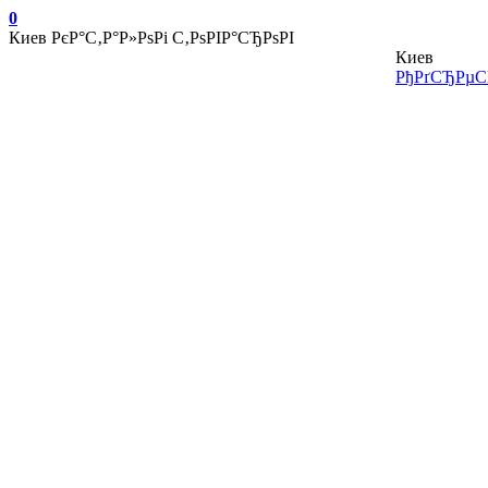
0
Киев
РєР°С‚Р°Р»РѕРі С‚РѕРІР°СЂРѕРІ
Киев
РђРґСЂРµСЃ