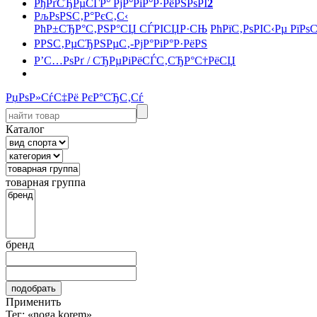
РђРґСЂРµСЃР° РјР°РіР°Р·РёРЅРѕРІ
2
РљРѕРЅС‚Р°РєС‚С‹
РћР±СЂР°С‚РЅР°СЏ СЃРІСЏР·СЊ
РћРїС‚РѕРІС‹Рµ РїРѕ
РРЅС‚РµСЂРЅРµС‚-РјР°РіР°Р·РёРЅ
Р’С…РѕРґ / СЂРµРіРёСЃС‚СЂР°С†РёСЏ
РџРѕР»СѓС‡Рё РєР°СЂС‚Сѓ
Каталог
товарная группа
бренд
Применить
Тег: «noga korem»