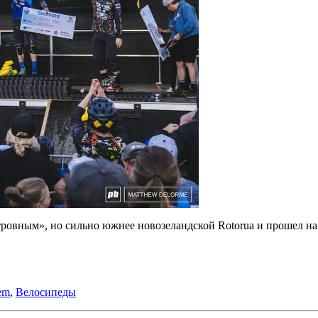
тровным», но сильно южнее новозеландской Rotorua и прошел на
em
,
Велосипеды