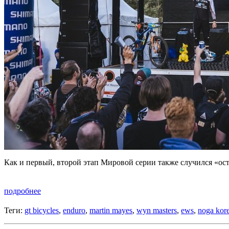
Как и первый, второй этап Мировой серии также случился «ос
подробнее
Теги:
gt bicycles
,
enduro
,
martin mayes
,
wyn masters
,
ews
,
noga kor