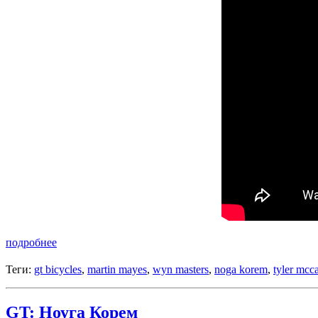
подробнее
Теги:
gt bicycles
,
martin mayes
,
wyn masters
,
noga korem
,
tyler mcc
GT: Ноуга Корем