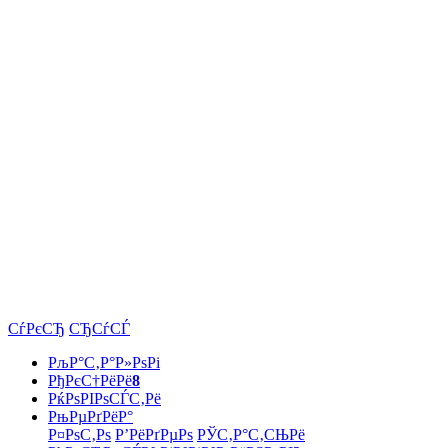
СѓРєСЂ
СЂСѓСЃ
РљР°С‚Р°Р»РѕРі
РђРєС†РёРё
8
РќРѕРІРѕСЃС‚Рё
РњРµРґРёР°
Р¤РѕС‚Рѕ
Р’РёРґРµРѕ
РЎС‚Р°С‚СЊРё