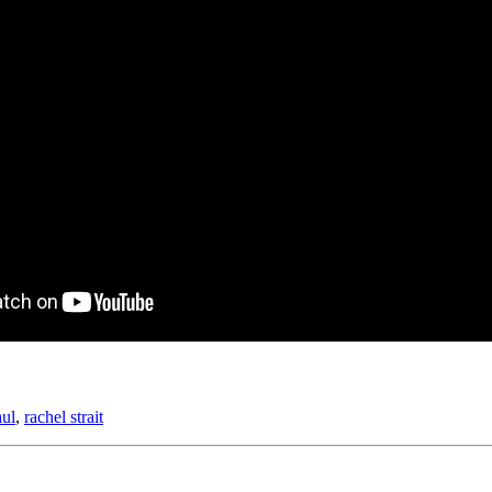
aul
,
rachel strait