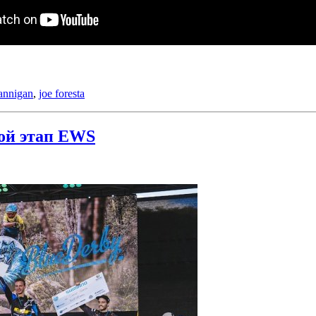
annigan
,
joe foresta
рой этап EWS