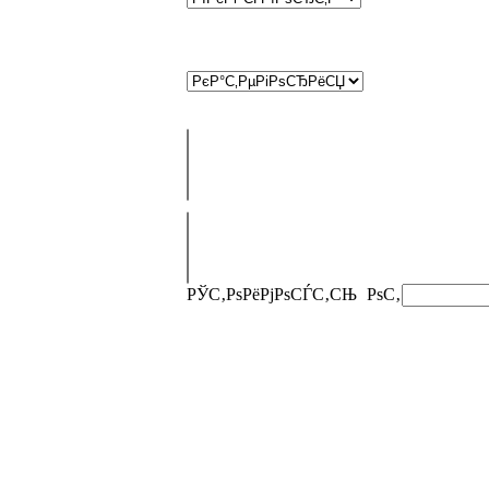
РЎС‚РѕРёРјРѕСЃС‚СЊ
РѕС‚