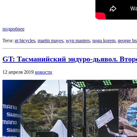
подробнее
Теги:
gt bicycles
,
martin mayes
,
wyn masters
,
noga korem
,
george br
GT: Тасманийский эндуро-дьявол. Вто
12 апреля 2019
новости