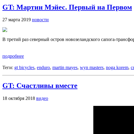
GT: Мартин Мэйес. Первый на Первом
27 марта 2019
новости
В третий раз северный остров новозеландского сапога-транс
подробнее
Теги:
gt bicycles
,
enduro
,
martin mayes
,
wyn masters
,
noga korem
,
c
GT: Счастливы вместе
18 октября 2018
видео