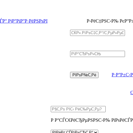
Р° РјР°РіР°Р·РёРЅРѕРІ
Р›РёС‡РЅС‹Р№ РєР°Р
Р·Р°Р±С‹
Р Р°СЃС€РёСЂРµРЅРЅС‹Р№ РїРѕРёСЃР