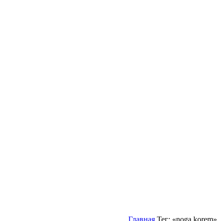
Главная
Тег: «noga korem»