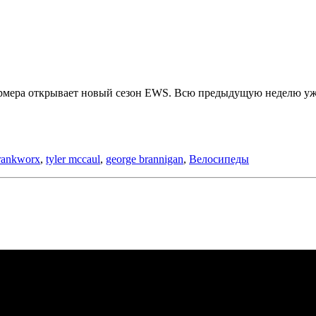
формера открывает новый сезон EWS. Всю предыдущую неделю уж
rankworx
,
tyler mccaul
,
george brannigan
,
Велосипеды