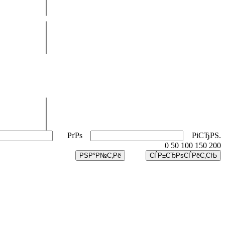
РґРѕ
РіСЂРЅ.
0
50
100
150
200