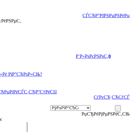
СЃСЂР°РІРЅРµРЅРёРµ
±РёРЅРµС‚
Р‘Р»РѕРєРЅРѕС‚
0
Р»Рё РїР°СЂРѕР»СЊ?
СЂРµРіРёСЃС‚СЂР°С†РёСЏ
СѓРєСЂ
СЂСѓСЃ
РџСЂРёРјРµРЅРёС‚СЊ
є