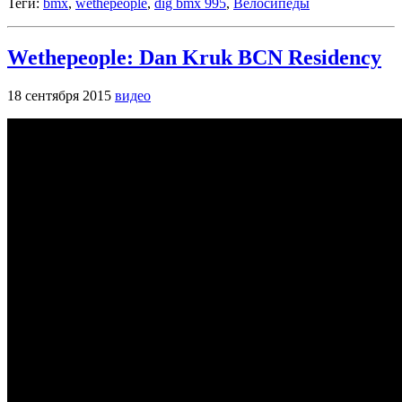
Теги:
bmx
,
wethepeople
,
dig bmx 995
,
Велосипеды
Wethepeople: Dan Kruk BCN Residency
18 сентября 2015
видео