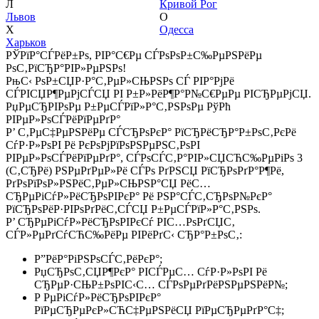
Л
Кривой Рог
Львов
О
Х
Одесса
Харьков
РЎРїР°СЃРёР±Рѕ, РІР°С€Рµ СЃРѕРѕР±С‰РµРЅРёРµ
РѕС‚РїСЂР°РІР»РµРЅРѕ!
РњС‹ РѕР±СЏР·Р°С‚РµР»СЊРЅРѕ СЃ РІР°РјРё
СЃРІСЏР¶РµРјСЃСЏ РІ Р±Р»РёР¶Р°Р№С€РµРµ РІСЂРµРјСЏ.
РџРµСЂРІРѕРµ Р±РµСЃРїР»Р°С‚РЅРѕРµ РўРћ
РІРµР»РѕСЃРёРїРµРґР°
Р’ С‚РµС‡РµРЅРёРµ СЃСЂРѕРєР° РїСЂРёСЂР°Р±РѕС‚РєРё
СѓР·Р»РѕРІ Рё РєРѕРјРїРѕРЅРµРЅС‚РѕРІ
РІРµР»РѕСЃРёРїРµРґР°, СЃРѕСЃС‚Р°РІР»СЏСЋС‰РµРіРѕ 3
(С‚СЂРё) РЅРµРґРµР»Рё СЃРѕ РґРЅСЏ РїСЂРѕРґР°Р¶Рё,
РґРѕРїРѕР»РЅРёС‚РµР»СЊРЅР°СЏ РёС…
СЂРµРіСѓР»РёСЂРѕРІРєР° Рё РЅР°СЃС‚СЂРѕР№РєР°
РїСЂРѕРёР·РІРѕРґРёС‚СЃСЏ Р±РµСЃРїР»Р°С‚РЅРѕ.
Р’ СЂРµРіСѓР»РёСЂРѕРІРєСѓ РІС…РѕРґСЏС‚
СЃР»РµРґСѓСЋС‰РёРµ РІРёРґС‹ СЂР°Р±РѕС‚:
Р”РёР°РіРЅРѕСЃС‚РёРєР°;
РџСЂРѕС‚СЏР¶РєР° РІСЃРµС… СѓР·Р»РѕРІ Рё
СЂРµР·СЊР±РѕРІС‹С… СЃРѕРµРґРёРЅРµРЅРёР№;
Р РµРіСѓР»РёСЂРѕРІРєР°
РїРµСЂРµРєР»СЋС‡РµРЅРёСЏ РїРµСЂРµРґР°С‡;