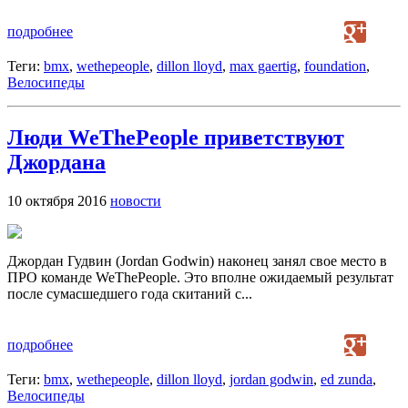
подробнее
Теги:
bmx
,
wethepeople
,
dillon lloyd
,
max gaertig
,
foundation
,
Велосипеды
Люди WeThePeople приветствуют
Джордана
10 октября 2016
новости
Джордан Гудвин (Jordan Godwin) наконец занял свое место в
ПРО команде WeThePeople. Это вполне ожидаемый результат
после сумасшедшего года скитаний с...
подробнее
Теги:
bmx
,
wethepeople
,
dillon lloyd
,
jordan godwin
,
ed zunda
,
Велосипеды