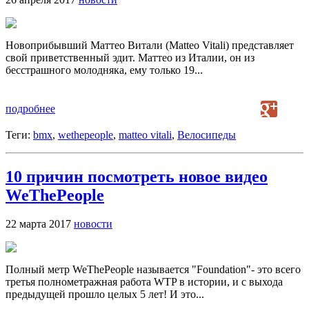
Новоприбывший Маттео Витали (Matteo Vitali) представляет
свой приветственный эдит. Маттео из Италии, он из
бесстрашного молодняка, ему только 19...
подробнее
Теги:
bmx
,
wethepeople
,
matteo vitali
,
Велосипеды
10 причин посмотреть новое видео
WeThePeople
22 марта 2017
новости
Полный метр WeThePeople называется "Foundation"- это всего
третья полнометражная работа WTP в истории, и с выхода
предыдущей прошло целых 5 лет! И это...