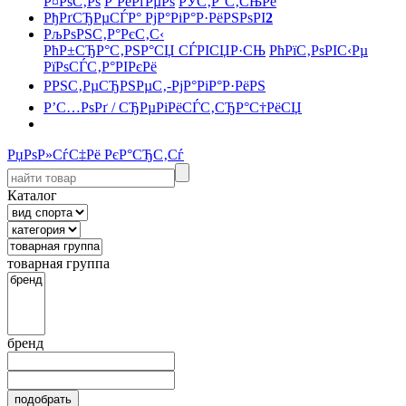
Р¤РѕС‚Рѕ
Р’РёРґРµРѕ
РЎС‚Р°С‚СЊРё
РђРґСЂРµСЃР° РјР°РіР°Р·РёРЅРѕРІ
2
РљРѕРЅС‚Р°РєС‚С‹
РћР±СЂР°С‚РЅР°СЏ СЃРІСЏР·СЊ
РћРїС‚РѕРІС‹Рµ
РїРѕСЃС‚Р°РІРєРё
РРЅС‚РµСЂРЅРµС‚-РјР°РіР°Р·РёРЅ
Р’С…РѕРґ / СЂРµРіРёСЃС‚СЂР°С†РёСЏ
РџРѕР»СѓС‡Рё РєР°СЂС‚Сѓ
Каталог
товарная группа
бренд