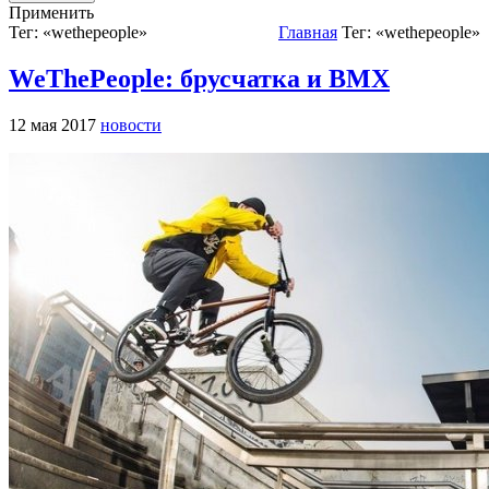
Применить
Тег: «wethepeople»
Главная
Тег: «wethepeople»
WeThePeople: брусчатка и ВМХ
12 мая 2017
новости