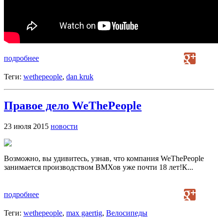
подробнее
Теги:
wethepeople
,
dan kruk
Правое дело WeThePeople
23 июля 2015
новости
Возможно, вы удивитесь, узнав, что компания WeThePeople
занимается производством ВМХов уже почти 18 лет!К...
подробнее
Теги:
wethepeople
,
max gaertig
,
Велосипеды