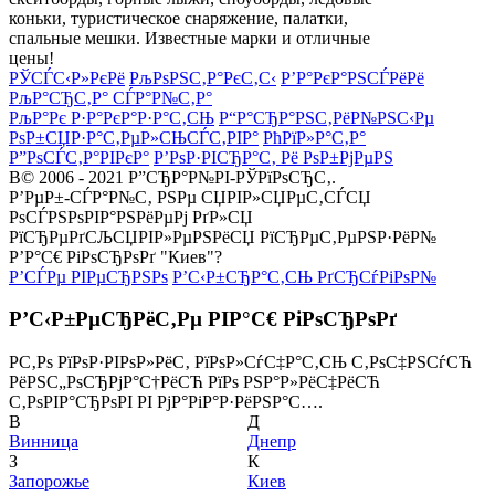
коньки, туристическое снаряжение, палатки,
спальные мешки. Известные марки и отличные
цены!
РЎСЃС‹Р»РєРё
РљРѕРЅС‚Р°РєС‚С‹
Р’Р°РєР°РЅСЃРёРё
РљР°СЂС‚Р° СЃР°Р№С‚Р°
РљР°Рє Р·Р°РєР°Р·Р°С‚СЊ
Р“Р°СЂР°РЅС‚РёР№РЅС‹Рµ
РѕР±СЏР·Р°С‚РµР»СЊСЃС‚РІР°
РћРїР»Р°С‚Р°
Р”РѕСЃС‚Р°РІРєР°
Р’РѕР·РІСЂР°С‚ Рё РѕР±РјРµРЅ
В© 2006 - 2021 Р”СЂР°Р№РІ-РЎРїРѕСЂС‚.
Р’РµР±-СЃР°Р№С‚ РЅРµ СЏРІР»СЏРµС‚СЃСЏ
РѕСЃРЅРѕРІР°РЅРёРµРј РґР»СЏ
РїСЂРµРґСЉСЏРІР»РµРЅРёСЏ РїСЂРµС‚РµРЅР·РёР№
Р’Р°С€ РіРѕСЂРѕРґ "Киев"?
Р’СЃРµ РІРµСЂРЅРѕ
Р’С‹Р±СЂР°С‚СЊ РґСЂСѓРіРѕР№
Р’С‹Р±РµСЂРёС‚Рµ РІР°С€ РіРѕСЂРѕРґ
Р­С‚Рѕ РїРѕР·РІРѕР»РёС‚ РїРѕР»СѓС‡Р°С‚СЊ С‚РѕС‡РЅСѓСЋ
РёРЅС„РѕСЂРјР°С†РёСЋ РїРѕ РЅР°Р»РёС‡РёСЋ
С‚РѕРІР°СЂРѕРІ РІ РјР°РіР°Р·РёРЅР°С….
В
Д
Винница
Днепр
З
К
Запорожье
Киев