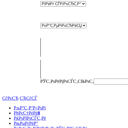
РЎС‚РѕРёРјРѕСЃС‚СЊ
РѕС‚
СѓРєСЂ
СЂСѓСЃ
РљР°С‚Р°Р»РѕРі
РђРєС†РёРё
8
РќРѕРІРѕСЃС‚Рё
РњРµРґРёР°