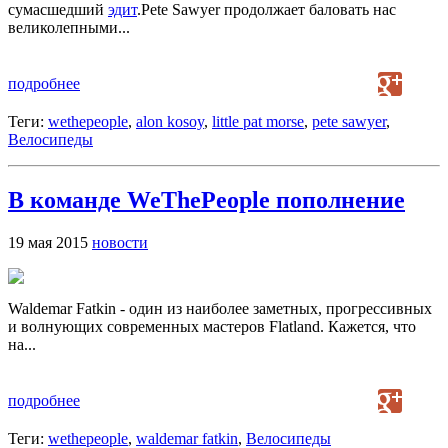
сумасшедший
эдит
.Pete Sawyer продолжает баловать нас
великолепными...
подробнее
Теги:
wethepeople
,
alon kosoy
,
little pat morse
,
pete sawyer
,
Велосипеды
В команде WeThePeople пополнение
19 мая 2015
новости
Waldemar Fatkin - один из наиболее заметных, прогрессивных
и волнующих современных мастеров Flatland. Кажется, что
на...
подробнее
Теги:
wethepeople
,
waldemar fatkin
,
Велосипеды